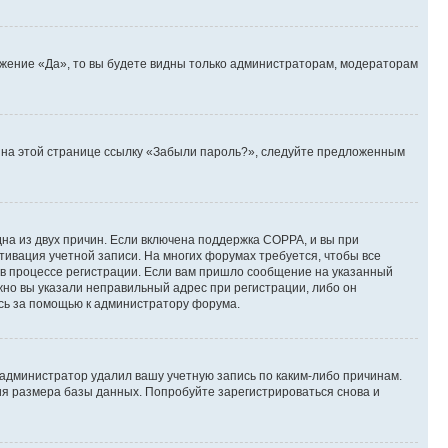
ожение «Да», то вы будете видны только администраторам, модераторам
те на этой странице ссылку «Забыли пароль?», следуйте предложенным
дна из двух причин. Если включена поддержка COPPA, и вы при
ктивация учетной записи. На многих форумах требуется, чтобы все
 в процессе регистрации. Если вам пришло сообщение на указанный
жно вы указали неправильный адрес при регистрации, либо он
есь за помощью к администратору форума.
 администратор удалил вашу учетную запись по каким-либо причинам.
ия размера базы данных. Попробуйте зарегистрироваться снова и