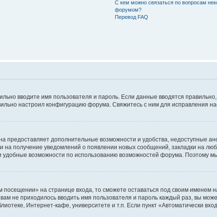
С кем можно связаться по вопросам нек
форумом?
Перевод FAQ
авильно вводите имя пользователя и пароль. Если данные вводятся правильно
авильно настроил конфигурацию форума. Свяжитесь с ним для исправления на
на предоставляет дополнительные возможности и удобства, недоступные ано
ки на получение уведомлений о появлении новых сообщений, закладки на люб
 удобные возможности по использованию возможностей форума. Поэтому мы
м посещении» на странице входа, то сможете оставаться под своим именем н
ы вам не приходилось вводить имя пользователя и пароль каждый раз, вы мож
отеке, Интернет-кафе, университете и т.п. Если пункт «Автоматически входи