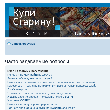
Список форумов
Часто задаваемые вопросы
Вход на форум и регистрация
Почему я не могу войти на форум?
Зачем вообще нужна регистрация?
Почему мне периодически приходится заново вводить имя и пароль?
Как сделать, чтобы я не появлялся в списке активных пользователей?
Я забыл пароль!
Я только что зарегистрировался, но не могу войти!
Я давно зарегистрирован, но больше не могу войти!
Что такое COPPA?
Почему я не могу зарегистрироваться?
Для чего предназначена функция «Удалить cookies»?