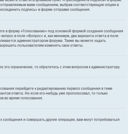
и вы можете отметить флажком пункт «Присоединить подпись» в форме
м отправляемым вами сообщениям, выбрав соответствующую опцию в
рисоединить подпись» в форме отправки сообщения.
дите в форму «Голосование» под основной формой создания сообщения
 вопрос в поле «Вопрос» и, как минимум, два варианта ответа в поле
авливается администратором форума. Также вы можете задать
 разрешить пользователям изменять свои ответы.
 это ограничение, то обратитесь с этим вопросом к администратору.
лосования перейдите к редактированию первого сообщения в теме
антов ответа. Но если кто-нибудь уже проголосовал, то только
ов во время голосования.
х сообщения и совершать другие операции, вам могут потребоваться