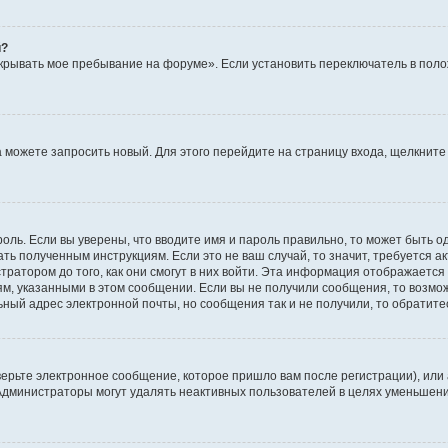
й?
крывать мое пребывание на форуме». Если установить переключатель в пол
да можете запросить новый. Для этого перейдите на страницу входа, щелкни
оль. Если вы уверены, что вводите имя и пароль правильно, то может быть о
ать полученным инструкциям. Если это не ваш случай, то значит, требуется а
ратором до того, как они смогут в них войти. Эта информация отображается
ям, указанными в этом сообщении. Если вы не получили сообщения, то возмо
ьный адрес электронной почты, но сообщения так и не получили, то обратит
ерьте электронное сообщение, которое пришло вам после регистрации), или
 Администраторы могут удалять неактивных пользователей в целях уменьшен