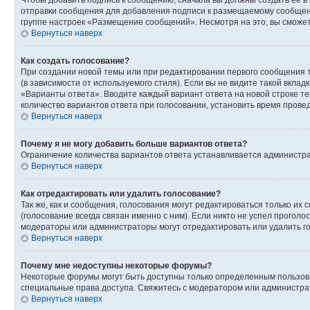
Чтобы добавить подпись к сообщению, сначала вы должны создать ее в
отправки сообщения для добавления подписи к размещаемому сообщен
группе настроек «Размещение сообщений». Несмотря на это, вы сможе
Вернуться наверх
Как создать голосование?
При создании новой темы или при редактировании первого сообщения 
(в зависимости от используемого стиля). Если вы не видите такой вклад
«Варианты ответа». Вводите каждый вариант ответа на новой строке т
количество вариантов ответа при голосовании, установить время прове
Вернуться наверх
Почему я не могу добавить больше вариантов ответа?
Ограничение количества вариантов ответа устанавливается администра
Вернуться наверх
Как отредактировать или удалить голосование?
Так же, как и сообщения, голосования могут редактироваться только 
(голосование всегда связан именно с ним). Если никто не успел проголо
модераторы или администраторы могут отредактировать или удалить гол
Вернуться наверх
Почему мне недоступны некоторые форумы?
Некоторые форумы могут быть доступны только определенным пользоват
специальные права доступа. Свяжитесь с модератором или администра
Вернуться наверх