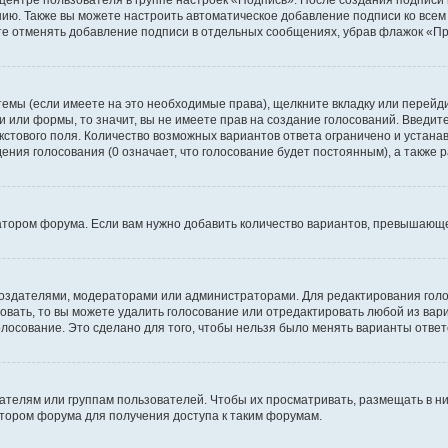
 центре пользователя в группе настроек «Подпись». После создания подпис
ию. Также вы можете настроить автоматическое добавление подписи ко все
те отменять добавление подписи в отдельных сообщениях, убрав флажок «П
темы (если имеете на это необходимые права), щелкните вкладку или перей
ки или формы, то значит, вы не имеете прав на создание голосований. Введите
екстового поля. Количество возможных вариантов ответа ограничено и устан
дения голосования (0 означает, что голосование будет постоянным), а также
тором форума. Если вам нужно добавить количество вариантов, превышающее
их создателями, модераторами или администраторами. Для редактирования го
совать, то вы можете удалить голосование или отредактировать любой из вари
осование. Это сделано для того, чтобы нельзя было менять варианты ответ
елям или группам пользователей. Чтобы их просматривать, размещать в ни
тором форума для получения доступа к таким форумам.