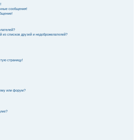
!
чные сообщения!
бщение!
елателей?
й из списков друзей и недоброжелателей?
стую страницу!
тему или форум?
руме?