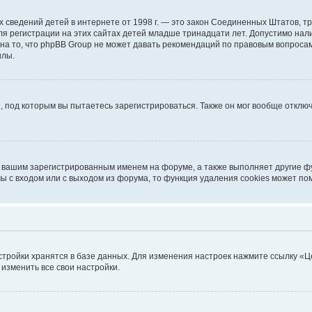
ичных сведений детей в интернете от 1998 г. — это закон Соединенных Штатов
я регистрации на этих сайтах детей младше тринадцати лет. Допустимо нал
на то, что phpBB Group не может давать рекомендаций по правовым вопроса
илы.
, под которым вы пытаетесь зарегистрироваться. Также он мог вообще откл
д вашим зарегистрированным именем на форуме, а также выполняет другие фу
 с входом или с выходом из форума, то функция удаления cookies может по
стройки хранятся в базе данных. Для изменения настроек нажмите ссылку «Ц
 изменить все свои настройки.