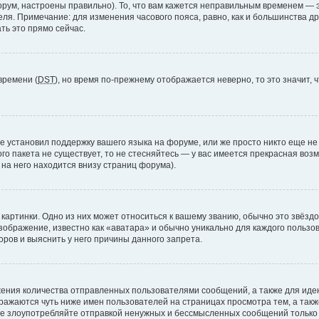
рум, настроены правильно). То, что вам кажется неправильным временем — э
теля. Примечание: для изменения часового пояса, равно, как и большинства 
ть это прямо сейчас.
времени (
DST
), но время по-прежнему отображается неверно, то это значит,
е установил поддержку вашего языка на форуме, или же просто никто еще не
ого пакета не существует, то не стесняйтесь — у вас имеется прекрасная во
а него находится внизу страниц форума).
артинки. Одно из них может относиться к вашему званию, обычно это звёздоч
зображение, известно как «аватара» и обычно уникально для каждого пользов
ров и выяснить у него причины данного запрета.
ения количества отправленных пользователями сообщений, а также для ид
ажаются чуть ниже имен пользователей на страницах просмотра тем, а так
не злоупотребляйте отправкой ненужных и бессмысленных сообщений только 