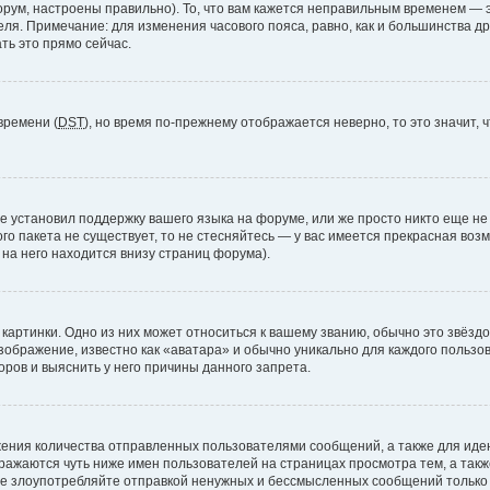
рум, настроены правильно). То, что вам кажется неправильным временем — э
теля. Примечание: для изменения часового пояса, равно, как и большинства 
ть это прямо сейчас.
времени (
DST
), но время по-прежнему отображается неверно, то это значит,
е установил поддержку вашего языка на форуме, или же просто никто еще не
ого пакета не существует, то не стесняйтесь — у вас имеется прекрасная во
а него находится внизу страниц форума).
артинки. Одно из них может относиться к вашему званию, обычно это звёздоч
зображение, известно как «аватара» и обычно уникально для каждого пользов
ров и выяснить у него причины данного запрета.
ения количества отправленных пользователями сообщений, а также для ид
ажаются чуть ниже имен пользователей на страницах просмотра тем, а так
не злоупотребляйте отправкой ненужных и бессмысленных сообщений только 