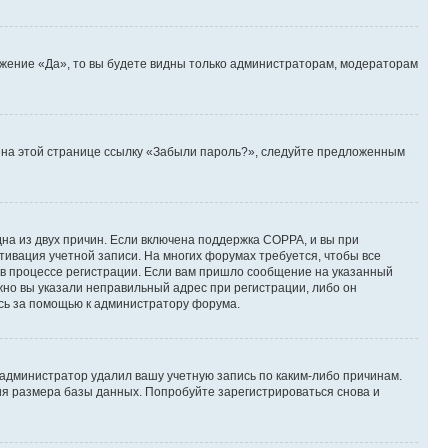
ожение «Да», то вы будете видны только администраторам, модераторам
те на этой странице ссылку «Забыли пароль?», следуйте предложенным
дна из двух причин. Если включена поддержка COPPA, и вы при
ктивация учетной записи. На многих форумах требуется, чтобы все
 в процессе регистрации. Если вам пришло сообщение на указанный
жно вы указали неправильный адрес при регистрации, либо он
есь за помощью к администратору форума.
 администратор удалил вашу учетную запись по каким-либо причинам.
ия размера базы данных. Попробуйте зарегистрироваться снова и