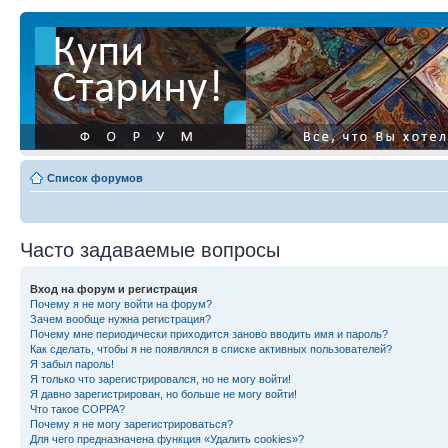
Список форумов
Часто задаваемые вопросы
Вход на форум и регистрация
Почему я не могу войти на форум?
Зачем вообще нужна регистрация?
Почему мне периодически приходится заново вводить имя и пароль?
Как сделать, чтобы я не появлялся в списке активных пользователей?
Я забыл пароль!
Я только что зарегистрировался, но не могу войти!
Я давно зарегистрирован, но больше не могу войти!
Что такое COPPA?
Почему я не могу зарегистрироваться?
Для чего предназначена функция «Удалить cookies»?