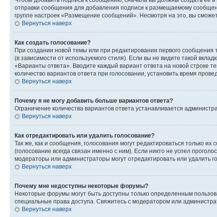
Чтобы добавить подпись к сообщению, сначала вы должны создать ее в
отправки сообщения для добавления подписи к размещаемому сообщен
группе настроек «Размещение сообщений». Несмотря на это, вы сможе
Вернуться наверх
Как создать голосование?
При создании новой темы или при редактировании первого сообщения 
(в зависимости от используемого стиля). Если вы не видите такой вклад
«Варианты ответа». Вводите каждый вариант ответа на новой строке т
количество вариантов ответа при голосовании, установить время прове
Вернуться наверх
Почему я не могу добавить больше вариантов ответа?
Ограничение количества вариантов ответа устанавливается администра
Вернуться наверх
Как отредактировать или удалить голосование?
Так же, как и сообщения, голосования могут редактироваться только 
(голосование всегда связан именно с ним). Если никто не успел проголо
модераторы или администраторы могут отредактировать или удалить гол
Вернуться наверх
Почему мне недоступны некоторые форумы?
Некоторые форумы могут быть доступны только определенным пользоват
специальные права доступа. Свяжитесь с модератором или администра
Вернуться наверх