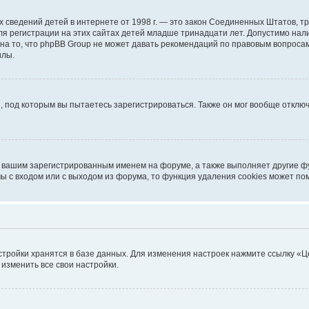
ичных сведений детей в интернете от 1998 г. — это закон Соединенных Штатов
я регистрации на этих сайтах детей младше тринадцати лет. Допустимо нал
на то, что phpBB Group не может давать рекомендаций по правовым вопроса
илы.
, под которым вы пытаетесь зарегистрироваться. Также он мог вообще откл
д вашим зарегистрированным именем на форуме, а также выполняет другие фу
 с входом или с выходом из форума, то функция удаления cookies может по
стройки хранятся в базе данных. Для изменения настроек нажмите ссылку «Ц
 изменить все свои настройки.