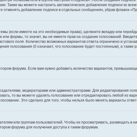
 центре пользователя в группе настроек «Подпись». После создания подпис
ию. Также вы можете настроить автоматическое добавление подписи ко все
те отменять добавление подписи в отдельных сообщениях, убрав флажок «П
темы (если имеете на это необходимые права), щелкните вкладку или перей
ки или формы, то значит, вы не имеете прав на создание голосований. Введите
екстового поля. Количество возможных вариантов ответа ограничено и устан
дения голосования (0 означает, что голосование будет постоянным), а также
тором форума. Если вам нужно добавить количество вариантов, превышающее
их создателями, модераторами или администраторами. Для редактирования го
совать, то вы можете удалить голосование или отредактировать любой из вари
осование. Это сделано для того, чтобы нельзя было менять варианты ответ
елям или группам пользователей. Чтобы их просматривать, размещать в ни
тором форума для получения доступа к таким форумам.