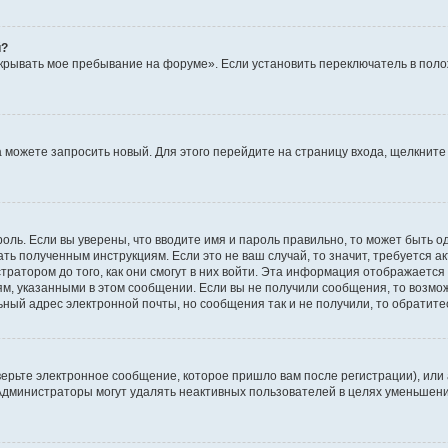
й?
крывать мое пребывание на форуме». Если установить переключатель в пол
да можете запросить новый. Для этого перейдите на страницу входа, щелкни
оль. Если вы уверены, что вводите имя и пароль правильно, то может быть о
ать полученным инструкциям. Если это не ваш случай, то значит, требуется а
ратором до того, как они смогут в них войти. Эта информация отображается
ям, указанными в этом сообщении. Если вы не получили сообщения, то возмо
ьный адрес электронной почты, но сообщения так и не получили, то обратит
ерьте электронное сообщение, которое пришло вам после регистрации), или
 Администраторы могут удалять неактивных пользователей в целях уменьшен