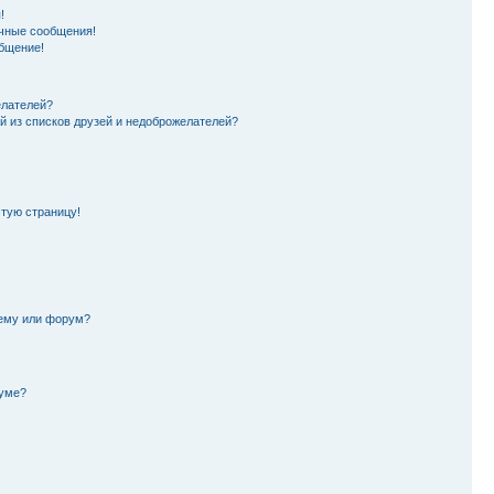
!
чные сообщения!
бщение!
елателей?
й из списков друзей и недоброжелателей?
стую страницу!
тему или форум?
руме?