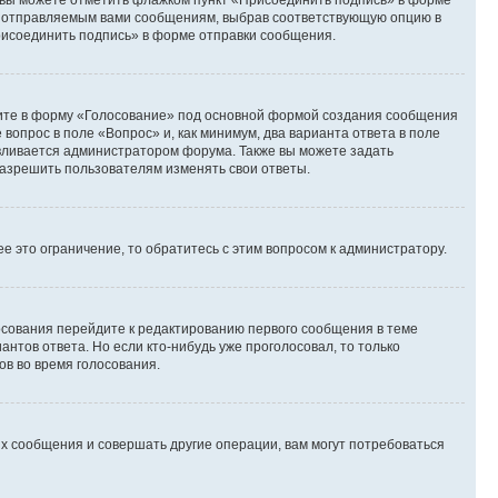
и вы можете отметить флажком пункт «Присоединить подпись» в форме
м отправляемым вами сообщениям, выбрав соответствующую опцию в
рисоединить подпись» в форме отправки сообщения.
дите в форму «Голосование» под основной формой создания сообщения
 вопрос в поле «Вопрос» и, как минимум, два варианта ответа в поле
авливается администратором форума. Также вы можете задать
 разрешить пользователям изменять свои ответы.
 это ограничение, то обратитесь с этим вопросом к администратору.
лосования перейдите к редактированию первого сообщения в теме
антов ответа. Но если кто-нибудь уже проголосовал, то только
ов во время голосования.
х сообщения и совершать другие операции, вам могут потребоваться