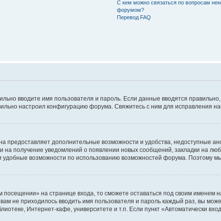
С кем можно связаться по вопросам нек
форумом?
Перевод FAQ
авильно вводите имя пользователя и пароль. Если данные вводятся правильно
авильно настроил конфигурацию форума. Свяжитесь с ним для исправления на
на предоставляет дополнительные возможности и удобства, недоступные ано
ки на получение уведомлений о появлении новых сообщений, закладки на люб
 удобные возможности по использованию возможностей форума. Поэтому мы
м посещении» на странице входа, то сможете оставаться под своим именем н
ы вам не приходилось вводить имя пользователя и пароль каждый раз, вы мож
отеке, Интернет-кафе, университете и т.п. Если пункт «Автоматически входи