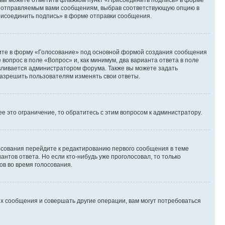
и вы можете отметить флажком пункт «Присоединить подпись» в форме
м отправляемым вами сообщениям, выбрав соответствующую опцию в
рисоединить подпись» в форме отправки сообщения.
дите в форму «Голосование» под основной формой создания сообщения
 вопрос в поле «Вопрос» и, как минимум, два варианта ответа в поле
авливается администратором форума. Также вы можете задать
 разрешить пользователям изменять свои ответы.
 это ограничение, то обратитесь с этим вопросом к администратору.
лосования перейдите к редактированию первого сообщения в теме
антов ответа. Но если кто-нибудь уже проголосовал, то только
ов во время голосования.
х сообщения и совершать другие операции, вам могут потребоваться