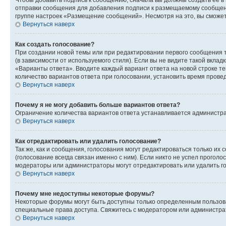
Чтобы добавить подпись к сообщению, сначала вы должны создать ее в
отправки сообщения для добавления подписи к размещаемому сообщен
группе настроек «Размещение сообщений». Несмотря на это, вы сможе
Вернуться наверх
Как создать голосование?
При создании новой темы или при редактировании первого сообщения 
(в зависимости от используемого стиля). Если вы не видите такой вклад
«Варианты ответа». Вводите каждый вариант ответа на новой строке т
количество вариантов ответа при голосовании, установить время прове
Вернуться наверх
Почему я не могу добавить больше вариантов ответа?
Ограничение количества вариантов ответа устанавливается администра
Вернуться наверх
Как отредактировать или удалить голосование?
Так же, как и сообщения, голосования могут редактироваться только 
(голосование всегда связан именно с ним). Если никто не успел проголо
модераторы или администраторы могут отредактировать или удалить гол
Вернуться наверх
Почему мне недоступны некоторые форумы?
Некоторые форумы могут быть доступны только определенным пользоват
специальные права доступа. Свяжитесь с модератором или администра
Вернуться наверх