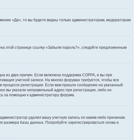
ожение «Да», то вы будете видны только администраторам, модераторам
те на этой странице ссылку «Забыли пароль?», следуйте предложенным
дна из двух причин. Если включена поддержка COPPA, и вы при
ктивация учетной записи. На многих форумах требуется, чтобы все
 в процессе регистрации. Если вам пришло сообщение на указанный
жно вы указали неправильный адрес при регистрации, либо он
есь за помощью к администратору форума.
 администратор удалил вашу учетную запись по каким-либо причинам.
ия размера базы данных. Попробуйте зарегистрироваться снова и