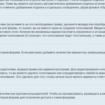
 центре пользователя в группе настроек «Подпись». После создания подпис
ию. Также вы можете настроить автоматическое добавление подписи ко все
те отменять добавление подписи в отдельных сообщениях, убрав флажок «П
темы (если имеете на это необходимые права), щелкните вкладку или перей
ки или формы, то значит, вы не имеете прав на создание голосований. Введите
екстового поля. Количество возможных вариантов ответа ограничено и устан
дения голосования (0 означает, что голосование будет постоянным), а также
тором форума. Если вам нужно добавить количество вариантов, превышающее
их создателями, модераторами или администраторами. Для редактирования го
совать, то вы можете удалить голосование или отредактировать любой из вари
осование. Это сделано для того, чтобы нельзя было менять варианты ответ
елям или группам пользователей. Чтобы их просматривать, размещать в ни
тором форума для получения доступа к таким форумам.