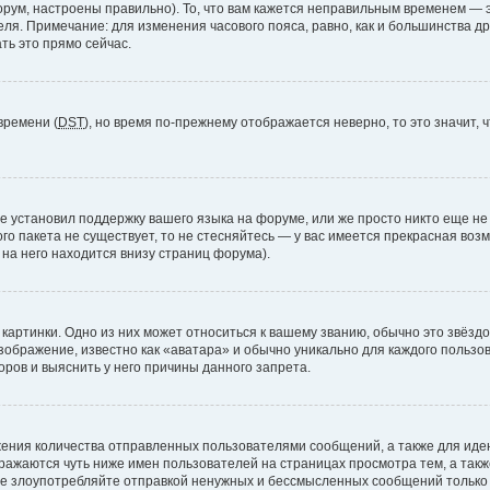
рум, настроены правильно). То, что вам кажется неправильным временем — э
теля. Примечание: для изменения часового пояса, равно, как и большинства 
ть это прямо сейчас.
времени (
DST
), но время по-прежнему отображается неверно, то это значит,
е установил поддержку вашего языка на форуме, или же просто никто еще не
ого пакета не существует, то не стесняйтесь — у вас имеется прекрасная во
а него находится внизу страниц форума).
артинки. Одно из них может относиться к вашему званию, обычно это звёздоч
зображение, известно как «аватара» и обычно уникально для каждого пользов
ров и выяснить у него причины данного запрета.
ения количества отправленных пользователями сообщений, а также для ид
ажаются чуть ниже имен пользователей на страницах просмотра тем, а так
не злоупотребляйте отправкой ненужных и бессмысленных сообщений только 