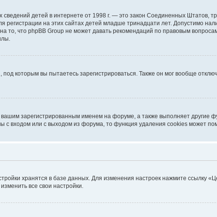
ичных сведений детей в интернете от 1998 г. — это закон Соединенных Штатов
я регистрации на этих сайтах детей младше тринадцати лет. Допустимо нал
на то, что phpBB Group не может давать рекомендаций по правовым вопроса
илы.
, под которым вы пытаетесь зарегистрироваться. Также он мог вообще откл
д вашим зарегистрированным именем на форуме, а также выполняет другие фу
 с входом или с выходом из форума, то функция удаления cookies может по
стройки хранятся в базе данных. Для изменения настроек нажмите ссылку «Ц
 изменить все свои настройки.