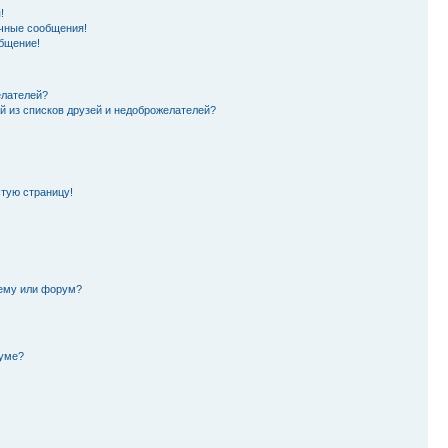
!
чные сообщения!
бщение!
елателей?
й из списков друзей и недоброжелателей?
стую страницу!
тему или форум?
руме?