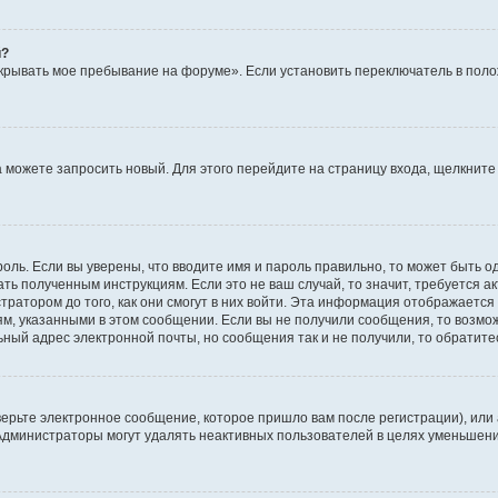
й?
крывать мое пребывание на форуме». Если установить переключатель в пол
да можете запросить новый. Для этого перейдите на страницу входа, щелкни
оль. Если вы уверены, что вводите имя и пароль правильно, то может быть о
ать полученным инструкциям. Если это не ваш случай, то значит, требуется а
ратором до того, как они смогут в них войти. Эта информация отображается
ям, указанными в этом сообщении. Если вы не получили сообщения, то возмо
ьный адрес электронной почты, но сообщения так и не получили, то обратит
ерьте электронное сообщение, которое пришло вам после регистрации), или
 Администраторы могут удалять неактивных пользователей в целях уменьшен