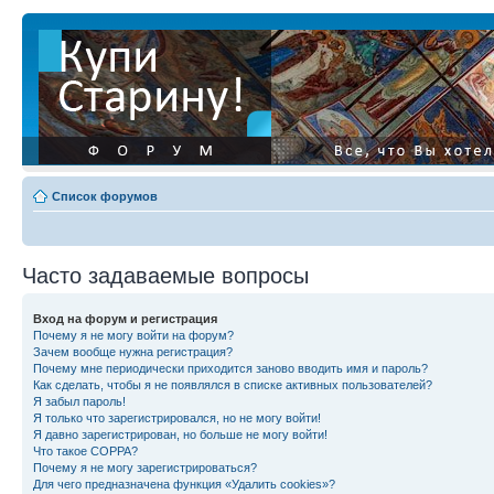
Список форумов
Часто задаваемые вопросы
Вход на форум и регистрация
Почему я не могу войти на форум?
Зачем вообще нужна регистрация?
Почему мне периодически приходится заново вводить имя и пароль?
Как сделать, чтобы я не появлялся в списке активных пользователей?
Я забыл пароль!
Я только что зарегистрировался, но не могу войти!
Я давно зарегистрирован, но больше не могу войти!
Что такое COPPA?
Почему я не могу зарегистрироваться?
Для чего предназначена функция «Удалить cookies»?