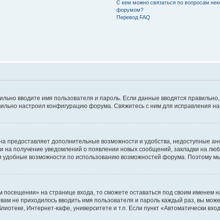
С кем можно связаться по вопросам нек
форумом?
Перевод FAQ
авильно вводите имя пользователя и пароль. Если данные вводятся правильно
авильно настроил конфигурацию форума. Свяжитесь с ним для исправления на
на предоставляет дополнительные возможности и удобства, недоступные ано
ки на получение уведомлений о появлении новых сообщений, закладки на люб
 удобные возможности по использованию возможностей форума. Поэтому мы
м посещении» на странице входа, то сможете оставаться под своим именем н
ы вам не приходилось вводить имя пользователя и пароль каждый раз, вы мож
отеке, Интернет-кафе, университете и т.п. Если пункт «Автоматически входи