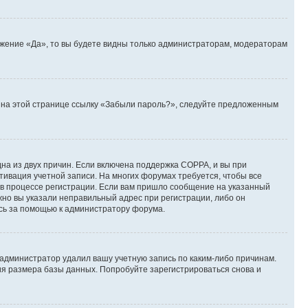
ожение «Да», то вы будете видны только администраторам, модераторам
те на этой странице ссылку «Забыли пароль?», следуйте предложенным
дна из двух причин. Если включена поддержка COPPA, и вы при
ктивация учетной записи. На многих форумах требуется, чтобы все
 в процессе регистрации. Если вам пришло сообщение на указанный
жно вы указали неправильный адрес при регистрации, либо он
есь за помощью к администратору форума.
 администратор удалил вашу учетную запись по каким-либо причинам.
ия размера базы данных. Попробуйте зарегистрироваться снова и