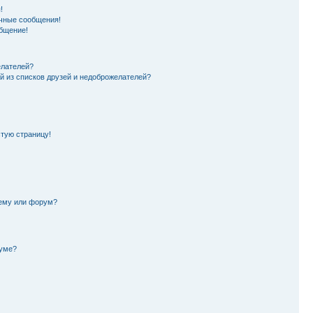
!
чные сообщения!
бщение!
елателей?
й из списков друзей и недоброжелателей?
стую страницу!
тему или форум?
руме?