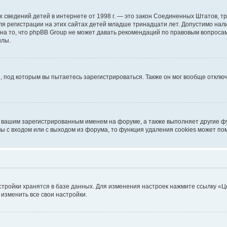
ичных сведений детей в интернете от 1998 г. — это закон Соединенных Штатов
я регистрации на этих сайтах детей младше тринадцати лет. Допустимо нал
на то, что phpBB Group не может давать рекомендаций по правовым вопроса
илы.
, под которым вы пытаетесь зарегистрироваться. Также он мог вообще откл
д вашим зарегистрированным именем на форуме, а также выполняет другие фу
 с входом или с выходом из форума, то функция удаления cookies может по
стройки хранятся в базе данных. Для изменения настроек нажмите ссылку «Ц
 изменить все свои настройки.