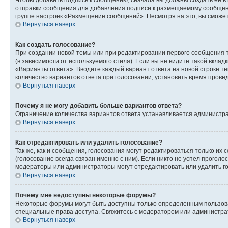
Чтобы добавить подпись к сообщению, сначала вы должны создать ее в
отправки сообщения для добавления подписи к размещаемому сообщен
группе настроек «Размещение сообщений». Несмотря на это, вы сможе
Вернуться наверх
Как создать голосование?
При создании новой темы или при редактировании первого сообщения 
(в зависимости от используемого стиля). Если вы не видите такой вклад
«Варианты ответа». Вводите каждый вариант ответа на новой строке т
количество вариантов ответа при голосовании, установить время прове
Вернуться наверх
Почему я не могу добавить больше вариантов ответа?
Ограничение количества вариантов ответа устанавливается администра
Вернуться наверх
Как отредактировать или удалить голосование?
Так же, как и сообщения, голосования могут редактироваться только 
(голосование всегда связан именно с ним). Если никто не успел проголо
модераторы или администраторы могут отредактировать или удалить гол
Вернуться наверх
Почему мне недоступны некоторые форумы?
Некоторые форумы могут быть доступны только определенным пользоват
специальные права доступа. Свяжитесь с модератором или администра
Вернуться наверх