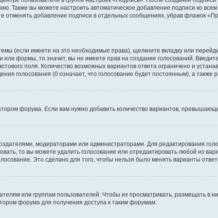
 центре пользователя в группе настроек «Подпись». После создания подпис
ию. Также вы можете настроить автоматическое добавление подписи ко все
те отменять добавление подписи в отдельных сообщениях, убрав флажок «П
темы (если имеете на это необходимые права), щелкните вкладку или перей
ки или формы, то значит, вы не имеете прав на создание голосований. Введите
екстового поля. Количество возможных вариантов ответа ограничено и устан
дения голосования (0 означает, что голосование будет постоянным), а также
тором форума. Если вам нужно добавить количество вариантов, превышающее
их создателями, модераторами или администраторами. Для редактирования го
совать, то вы можете удалить голосование или отредактировать любой из вари
осование. Это сделано для того, чтобы нельзя было менять варианты ответ
елям или группам пользователей. Чтобы их просматривать, размещать в ни
тором форума для получения доступа к таким форумам.