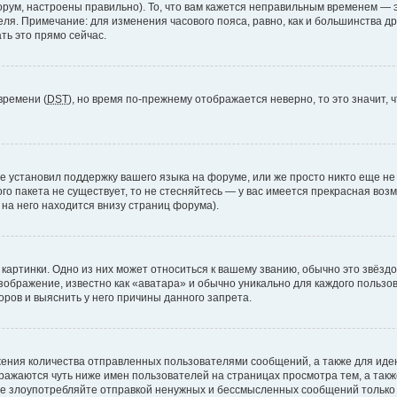
рум, настроены правильно). То, что вам кажется неправильным временем — э
теля. Примечание: для изменения часового пояса, равно, как и большинства 
ть это прямо сейчас.
времени (
DST
), но время по-прежнему отображается неверно, то это значит,
е установил поддержку вашего языка на форуме, или же просто никто еще не
ого пакета не существует, то не стесняйтесь — у вас имеется прекрасная во
а него находится внизу страниц форума).
артинки. Одно из них может относиться к вашему званию, обычно это звёздоч
зображение, известно как «аватара» и обычно уникально для каждого пользов
ров и выяснить у него причины данного запрета.
ения количества отправленных пользователями сообщений, а также для ид
ажаются чуть ниже имен пользователей на страницах просмотра тем, а так
не злоупотребляйте отправкой ненужных и бессмысленных сообщений только 