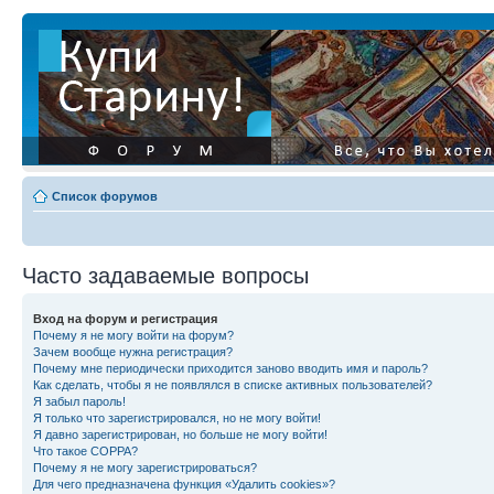
Список форумов
Часто задаваемые вопросы
Вход на форум и регистрация
Почему я не могу войти на форум?
Зачем вообще нужна регистрация?
Почему мне периодически приходится заново вводить имя и пароль?
Как сделать, чтобы я не появлялся в списке активных пользователей?
Я забыл пароль!
Я только что зарегистрировался, но не могу войти!
Я давно зарегистрирован, но больше не могу войти!
Что такое COPPA?
Почему я не могу зарегистрироваться?
Для чего предназначена функция «Удалить cookies»?