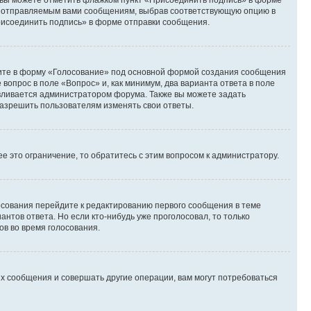
и вы можете отметить флажком пункт «Присоединить подпись» в форме
м отправляемым вами сообщениям, выбрав соответствующую опцию в
рисоединить подпись» в форме отправки сообщения.
дите в форму «Голосование» под основной формой создания сообщения
 вопрос в поле «Вопрос» и, как минимум, два варианта ответа в поле
авливается администратором форума. Также вы можете задать
 разрешить пользователям изменять свои ответы.
 это ограничение, то обратитесь с этим вопросом к администратору.
лосования перейдите к редактированию первого сообщения в теме
антов ответа. Но если кто-нибудь уже проголосовал, то только
ов во время голосования.
х сообщения и совершать другие операции, вам могут потребоваться