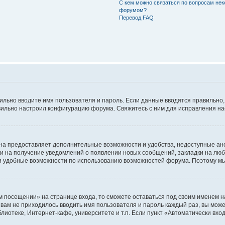
С кем можно связаться по вопросам нек
форумом?
Перевод FAQ
авильно вводите имя пользователя и пароль. Если данные вводятся правильно
авильно настроил конфигурацию форума. Свяжитесь с ним для исправления на
на предоставляет дополнительные возможности и удобства, недоступные ано
ки на получение уведомлений о появлении новых сообщений, закладки на люб
 удобные возможности по использованию возможностей форума. Поэтому мы
м посещении» на странице входа, то сможете оставаться под своим именем н
ы вам не приходилось вводить имя пользователя и пароль каждый раз, вы мож
отеке, Интернет-кафе, университете и т.п. Если пункт «Автоматически входи