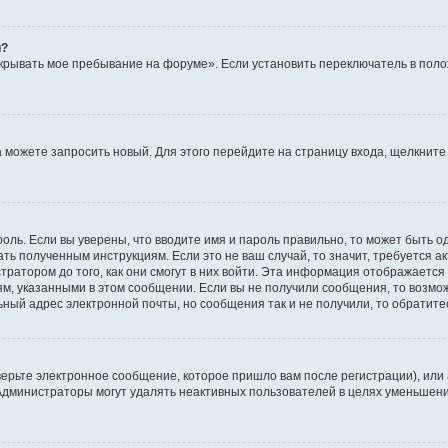
й?
крывать мое пребывание на форуме». Если установить переключатель в пол
да можете запросить новый. Для этого перейдите на страницу входа, щелкни
оль. Если вы уверены, что вводите имя и пароль правильно, то может быть о
ать полученным инструкциям. Если это не ваш случай, то значит, требуется а
ратором до того, как они смогут в них войти. Эта информация отображается
ям, указанными в этом сообщении. Если вы не получили сообщения, то возмо
ьный адрес электронной почты, но сообщения так и не получили, то обратит
ерьте электронное сообщение, которое пришло вам после регистрации), или
 Администраторы могут удалять неактивных пользователей в целях уменьшен