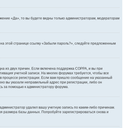
ожение «Да», то вы будете видны только администраторам, модераторам
те на этой странице ссылку «Забыли пароль?», следуйте предложенным
дна из двух причин. Если включена поддержка COPPA, и вы при
ктивация учетной записи. На многих форумах требуется, чтобы все
 в процессе регистрации. Если вам пришло сообщение на указанный
жно вы указали неправильный адрес при регистрации, либо он
есь за помощью к администратору форума.
 администратор удалил вашу учетную запись по каким-либо причинам.
ия размера базы данных. Попробуйте зарегистрироваться снова и