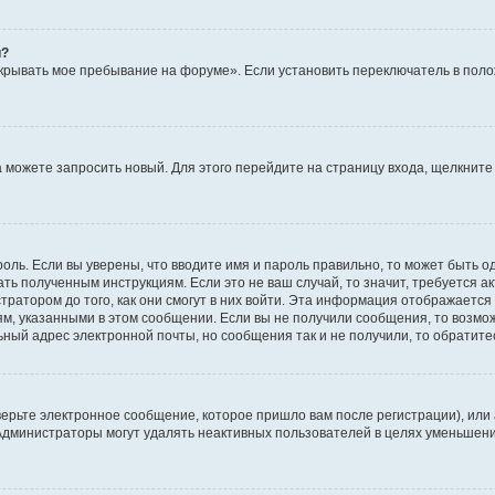
й?
крывать мое пребывание на форуме». Если установить переключатель в пол
да можете запросить новый. Для этого перейдите на страницу входа, щелкни
оль. Если вы уверены, что вводите имя и пароль правильно, то может быть о
ать полученным инструкциям. Если это не ваш случай, то значит, требуется а
ратором до того, как они смогут в них войти. Эта информация отображается
ям, указанными в этом сообщении. Если вы не получили сообщения, то возмо
ьный адрес электронной почты, но сообщения так и не получили, то обратит
ерьте электронное сообщение, которое пришло вам после регистрации), или
 Администраторы могут удалять неактивных пользователей в целях уменьшен