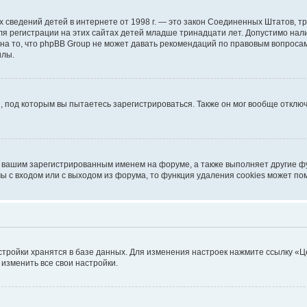
ичных сведений детей в интернете от 1998 г. — это закон Соединенных Штатов
я регистрации на этих сайтах детей младше тринадцати лет. Допустимо нал
на то, что phpBB Group не может давать рекомендаций по правовым вопроса
илы.
, под которым вы пытаетесь зарегистрироваться. Также он мог вообще откл
д вашим зарегистрированным именем на форуме, а также выполняет другие фу
 с входом или с выходом из форума, то функция удаления cookies может по
стройки хранятся в базе данных. Для изменения настроек нажмите ссылку «Ц
 изменить все свои настройки.