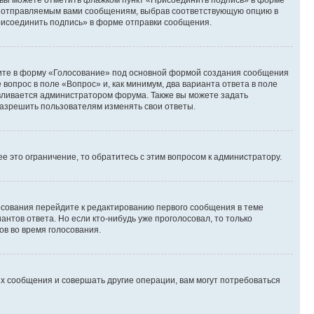
и вы можете отметить флажком пункт «Присоединить подпись» в форме
м отправляемым вами сообщениям, выбрав соответствующую опцию в
рисоединить подпись» в форме отправки сообщения.
дите в форму «Голосование» под основной формой создания сообщения
 вопрос в поле «Вопрос» и, как минимум, два варианта ответа в поле
авливается администратором форума. Также вы можете задать
 разрешить пользователям изменять свои ответы.
 это ограничение, то обратитесь с этим вопросом к администратору.
лосования перейдите к редактированию первого сообщения в теме
антов ответа. Но если кто-нибудь уже проголосовал, то только
ов во время голосования.
х сообщения и совершать другие операции, вам могут потребоваться