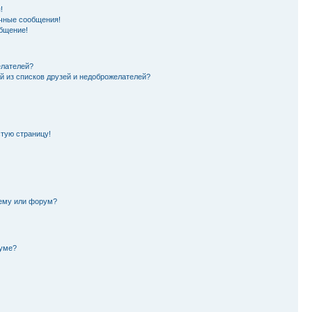
!
чные сообщения!
бщение!
елателей?
й из списков друзей и недоброжелателей?
стую страницу!
тему или форум?
руме?