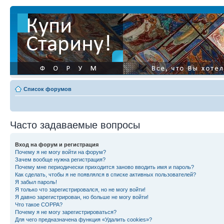
Список форумов
Часто задаваемые вопросы
Вход на форум и регистрация
Почему я не могу войти на форум?
Зачем вообще нужна регистрация?
Почему мне периодически приходится заново вводить имя и пароль?
Как сделать, чтобы я не появлялся в списке активных пользователей?
Я забыл пароль!
Я только что зарегистрировался, но не могу войти!
Я давно зарегистрирован, но больше не могу войти!
Что такое COPPA?
Почему я не могу зарегистрироваться?
Для чего предназначена функция «Удалить cookies»?