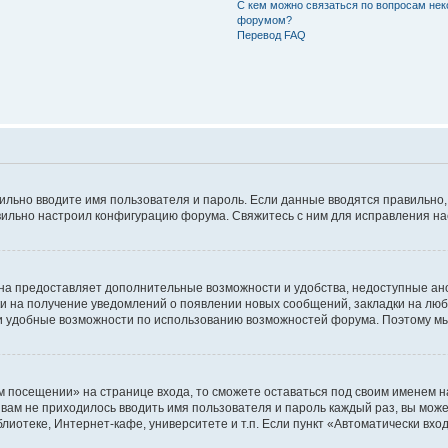
С кем можно связаться по вопросам нек
форумом?
Перевод FAQ
авильно вводите имя пользователя и пароль. Если данные вводятся правильно
авильно настроил конфигурацию форума. Свяжитесь с ним для исправления на
на предоставляет дополнительные возможности и удобства, недоступные ано
ки на получение уведомлений о появлении новых сообщений, закладки на люб
 удобные возможности по использованию возможностей форума. Поэтому мы
м посещении» на странице входа, то сможете оставаться под своим именем н
ы вам не приходилось вводить имя пользователя и пароль каждый раз, вы мож
отеке, Интернет-кафе, университете и т.п. Если пункт «Автоматически входи