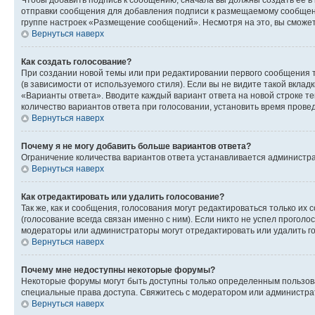
Чтобы добавить подпись к сообщению, сначала вы должны создать ее в
отправки сообщения для добавления подписи к размещаемому сообщен
группе настроек «Размещение сообщений». Несмотря на это, вы сможе
Вернуться наверх
Как создать голосование?
При создании новой темы или при редактировании первого сообщения 
(в зависимости от используемого стиля). Если вы не видите такой вклад
«Варианты ответа». Вводите каждый вариант ответа на новой строке т
количество вариантов ответа при голосовании, установить время прове
Вернуться наверх
Почему я не могу добавить больше вариантов ответа?
Ограничение количества вариантов ответа устанавливается администра
Вернуться наверх
Как отредактировать или удалить голосование?
Так же, как и сообщения, голосования могут редактироваться только 
(голосование всегда связан именно с ним). Если никто не успел проголо
модераторы или администраторы могут отредактировать или удалить гол
Вернуться наверх
Почему мне недоступны некоторые форумы?
Некоторые форумы могут быть доступны только определенным пользоват
специальные права доступа. Свяжитесь с модератором или администра
Вернуться наверх