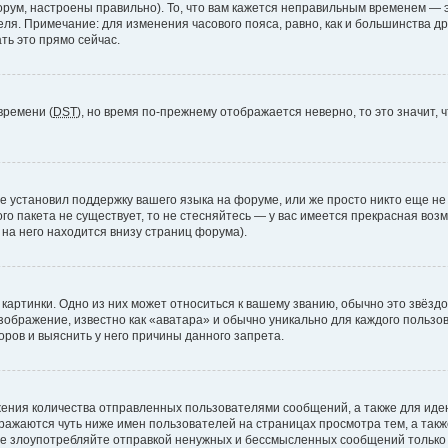
рум, настроены правильно). То, что вам кажется неправильным временем — э
теля. Примечание: для изменения часового пояса, равно, как и большинства 
ть это прямо сейчас.
времени (
DST
), но время по-прежнему отображается неверно, то это значит,
е установил поддержку вашего языка на форуме, или же просто никто еще не
ого пакета не существует, то не стесняйтесь — у вас имеется прекрасная во
а него находится внизу страниц форума).
артинки. Одно из них может относиться к вашему званию, обычно это звёздоч
зображение, известно как «аватара» и обычно уникально для каждого пользов
ров и выяснить у него причины данного запрета.
ения количества отправленных пользователями сообщений, а также для ид
ажаются чуть ниже имен пользователей на страницах просмотра тем, а так
не злоупотребляйте отправкой ненужных и бессмысленных сообщений только 