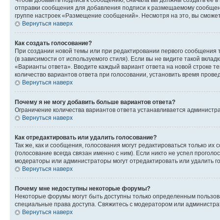
Чтобы добавить подпись к сообщению, сначала вы должны создать ее в
отправки сообщения для добавления подписи к размещаемому сообщен
группе настроек «Размещение сообщений». Несмотря на это, вы сможе
Вернуться наверх
Как создать голосование?
При создании новой темы или при редактировании первого сообщения 
(в зависимости от используемого стиля). Если вы не видите такой вклад
«Варианты ответа». Вводите каждый вариант ответа на новой строке т
количество вариантов ответа при голосовании, установить время прове
Вернуться наверх
Почему я не могу добавить больше вариантов ответа?
Ограничение количества вариантов ответа устанавливается администра
Вернуться наверх
Как отредактировать или удалить голосование?
Так же, как и сообщения, голосования могут редактироваться только 
(голосование всегда связан именно с ним). Если никто не успел проголо
модераторы или администраторы могут отредактировать или удалить гол
Вернуться наверх
Почему мне недоступны некоторые форумы?
Некоторые форумы могут быть доступны только определенным пользоват
специальные права доступа. Свяжитесь с модератором или администра
Вернуться наверх