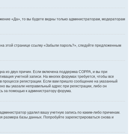
ожение «Да», то вы будете видны только администраторам, модераторам
те на этой странице ссылку «Забыли пароль?», следуйте предложенным
дна из двух причин. Если включена поддержка COPPA, и вы при
ктивация учетной записи. На многих форумах требуется, чтобы все
 в процессе регистрации. Если вам пришло сообщение на указанный
жно вы указали неправильный адрес при регистрации, либо он
есь за помощью к администратору форума.
 администратор удалил вашу учетную запись по каким-либо причинам.
ия размера базы данных. Попробуйте зарегистрироваться снова и