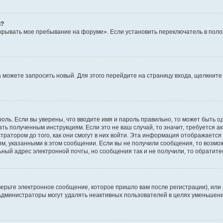
й?
крывать мое пребывание на форуме». Если установить переключатель в пол
да можете запросить новый. Для этого перейдите на страницу входа, щелкни
оль. Если вы уверены, что вводите имя и пароль правильно, то может быть о
ать полученным инструкциям. Если это не ваш случай, то значит, требуется а
ратором до того, как они смогут в них войти. Эта информация отображается
ям, указанными в этом сообщении. Если вы не получили сообщения, то возмо
ьный адрес электронной почты, но сообщения так и не получили, то обратит
ерьте электронное сообщение, которое пришло вам после регистрации), или
 Администраторы могут удалять неактивных пользователей в целях уменьшен