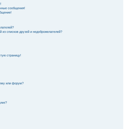
!
чные сообщения!
бщение!
елателей?
й из списков друзей и недоброжелателей?
стую страницу!
тему или форум?
руме?