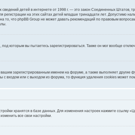
ичных сведений детей в интернете от 1998 г. — это закон Соединенных Штатов
я регистрации на этих сайтах детей младше тринадцати лет. Допустимо нал
на то, что phpBB Group не может давать рекомендаций по правовым вопроса
илы.
, под которым вы пытаетесь зарегистрироваться. Также он мог вообще откл
д вашим зарегистрированным именем на форуме, а также выполняет другие фу
 с входом или с выходом из форума, то функция удаления cookies может по
стройки хранятся в базе данных. Для изменения настроек нажмите ссылку «Ц
 изменить все свои настройки.