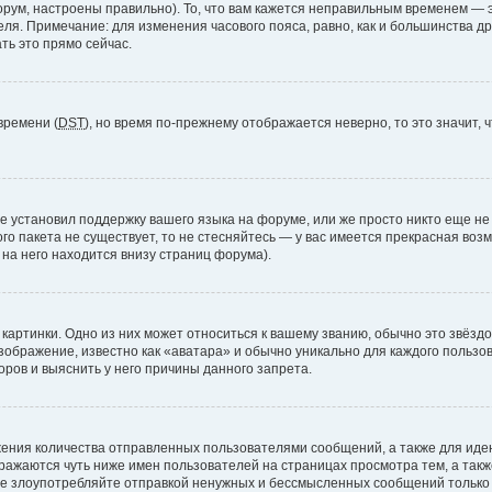
рум, настроены правильно). То, что вам кажется неправильным временем — э
теля. Примечание: для изменения часового пояса, равно, как и большинства 
ть это прямо сейчас.
времени (
DST
), но время по-прежнему отображается неверно, то это значит,
е установил поддержку вашего языка на форуме, или же просто никто еще не
ого пакета не существует, то не стесняйтесь — у вас имеется прекрасная во
а него находится внизу страниц форума).
артинки. Одно из них может относиться к вашему званию, обычно это звёздоч
зображение, известно как «аватара» и обычно уникально для каждого пользов
ров и выяснить у него причины данного запрета.
ения количества отправленных пользователями сообщений, а также для ид
ажаются чуть ниже имен пользователей на страницах просмотра тем, а так
не злоупотребляйте отправкой ненужных и бессмысленных сообщений только 