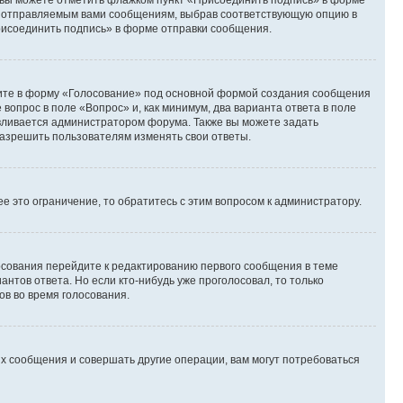
и вы можете отметить флажком пункт «Присоединить подпись» в форме
м отправляемым вами сообщениям, выбрав соответствующую опцию в
рисоединить подпись» в форме отправки сообщения.
дите в форму «Голосование» под основной формой создания сообщения
 вопрос в поле «Вопрос» и, как минимум, два варианта ответа в поле
авливается администратором форума. Также вы можете задать
 разрешить пользователям изменять свои ответы.
 это ограничение, то обратитесь с этим вопросом к администратору.
лосования перейдите к редактированию первого сообщения в теме
антов ответа. Но если кто-нибудь уже проголосовал, то только
ов во время голосования.
х сообщения и совершать другие операции, вам могут потребоваться