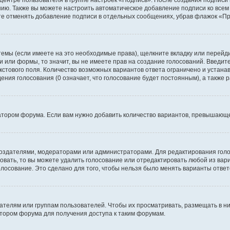
 центре пользователя в группе настроек «Подпись». После создания подпис
ию. Также вы можете настроить автоматическое добавление подписи ко все
те отменять добавление подписи в отдельных сообщениях, убрав флажок «П
темы (если имеете на это необходимые права), щелкните вкладку или перей
ки или формы, то значит, вы не имеете прав на создание голосований. Введите
екстового поля. Количество возможных вариантов ответа ограничено и устан
дения голосования (0 означает, что голосование будет постоянным), а также
тором форума. Если вам нужно добавить количество вариантов, превышающее
их создателями, модераторами или администраторами. Для редактирования го
совать, то вы можете удалить голосование или отредактировать любой из вари
осование. Это сделано для того, чтобы нельзя было менять варианты ответ
елям или группам пользователей. Чтобы их просматривать, размещать в ни
тором форума для получения доступа к таким форумам.