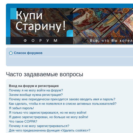
Список форумов
Часто задаваемые вопросы
Вход на форум и регистрация
Почему я не могу войти на форум?
Зачем вообще нужна регистрация?
Почему мне периодически приходится заново вводить имя и пароль?
Как сделать, чтобы я не появлялся в списке активных пользователей?
Я забыл пароль!
Я только что зарегистрировался, но не могу войти!
Я давно зарегистрирован, но больше не могу войти!
Что такое COPPA?
Почему я не могу зарегистрироваться?
Для чего предназначена функция «Удалить cookies»?