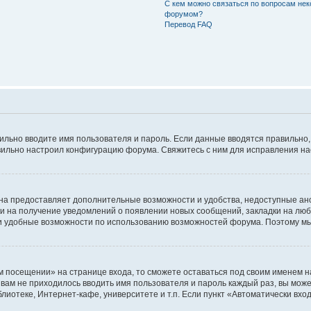
С кем можно связаться по вопросам нек
форумом?
Перевод FAQ
авильно вводите имя пользователя и пароль. Если данные вводятся правильно
авильно настроил конфигурацию форума. Свяжитесь с ним для исправления на
на предоставляет дополнительные возможности и удобства, недоступные ано
ки на получение уведомлений о появлении новых сообщений, закладки на люб
 удобные возможности по использованию возможностей форума. Поэтому мы
м посещении» на странице входа, то сможете оставаться под своим именем н
ы вам не приходилось вводить имя пользователя и пароль каждый раз, вы мож
отеке, Интернет-кафе, университете и т.п. Если пункт «Автоматически входи