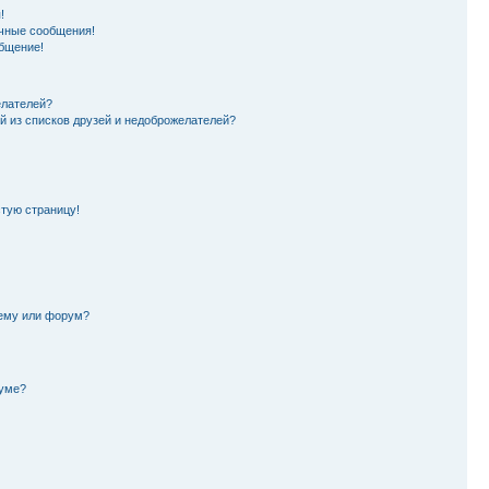
!
чные сообщения!
бщение!
елателей?
й из списков друзей и недоброжелателей?
стую страницу!
тему или форум?
руме?