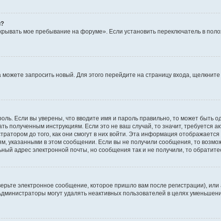
й?
крывать мое пребывание на форуме». Если установить переключатель в пол
да можете запросить новый. Для этого перейдите на страницу входа, щелкни
оль. Если вы уверены, что вводите имя и пароль правильно, то может быть о
ать полученным инструкциям. Если это не ваш случай, то значит, требуется а
ратором до того, как они смогут в них войти. Эта информация отображается
ям, указанными в этом сообщении. Если вы не получили сообщения, то возмо
ьный адрес электронной почты, но сообщения так и не получили, то обратит
ерьте электронное сообщение, которое пришло вам после регистрации), или
 Администраторы могут удалять неактивных пользователей в целях уменьшен