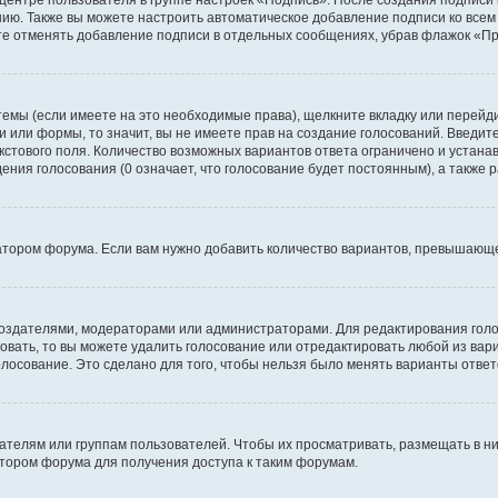
 центре пользователя в группе настроек «Подпись». После создания подпис
ию. Также вы можете настроить автоматическое добавление подписи ко все
те отменять добавление подписи в отдельных сообщениях, убрав флажок «П
темы (если имеете на это необходимые права), щелкните вкладку или перей
ки или формы, то значит, вы не имеете прав на создание голосований. Введите
екстового поля. Количество возможных вариантов ответа ограничено и устан
дения голосования (0 означает, что голосование будет постоянным), а также
тором форума. Если вам нужно добавить количество вариантов, превышающее
их создателями, модераторами или администраторами. Для редактирования го
совать, то вы можете удалить голосование или отредактировать любой из вари
осование. Это сделано для того, чтобы нельзя было менять варианты ответ
елям или группам пользователей. Чтобы их просматривать, размещать в ни
тором форума для получения доступа к таким форумам.