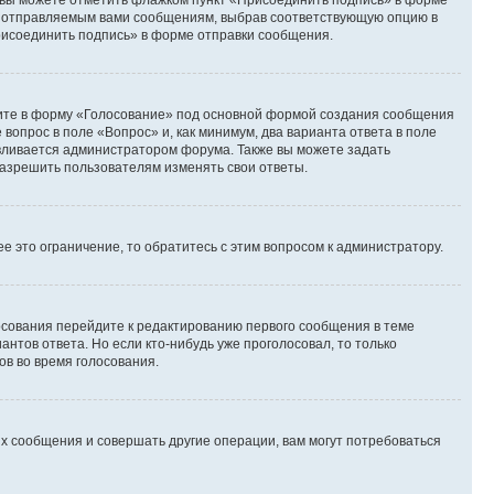
и вы можете отметить флажком пункт «Присоединить подпись» в форме
м отправляемым вами сообщениям, выбрав соответствующую опцию в
рисоединить подпись» в форме отправки сообщения.
дите в форму «Голосование» под основной формой создания сообщения
 вопрос в поле «Вопрос» и, как минимум, два варианта ответа в поле
авливается администратором форума. Также вы можете задать
 разрешить пользователям изменять свои ответы.
 это ограничение, то обратитесь с этим вопросом к администратору.
лосования перейдите к редактированию первого сообщения в теме
антов ответа. Но если кто-нибудь уже проголосовал, то только
ов во время голосования.
х сообщения и совершать другие операции, вам могут потребоваться