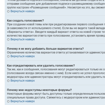
Чтобы добавить подпись к сообщению, сначала вы должны создать ее в
отправки сообщения для добавления подписи к размещаемому сообщен
группе настроек «Размещение сообщений». Несмотря на это, вы сможе
Вернуться наверх
Как создать голосование?
При создании новой темы или при редактировании первого сообщения 
(в зависимости от используемого стиля). Если вы не видите такой вклад
«Варианты ответа». Вводите каждый вариант ответа на новой строке т
количество вариантов ответа при голосовании, установить время прове
Вернуться наверх
Почему я не могу добавить больше вариантов ответа?
Ограничение количества вариантов ответа устанавливается администра
Вернуться наверх
Как отредактировать или удалить голосование?
Так же, как и сообщения, голосования могут редактироваться только 
(голосование всегда связан именно с ним). Если никто не успел проголо
модераторы или администраторы могут отредактировать или удалить гол
Вернуться наверх
Почему мне недоступны некоторые форумы?
Некоторые форумы могут быть доступны только определенным пользоват
специальные права доступа. Свяжитесь с модератором или администра
Вернуться наверх