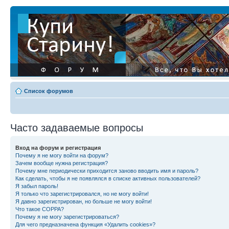
Список форумов
Часто задаваемые вопросы
Вход на форум и регистрация
Почему я не могу войти на форум?
Зачем вообще нужна регистрация?
Почему мне периодически приходится заново вводить имя и пароль?
Как сделать, чтобы я не появлялся в списке активных пользователей?
Я забыл пароль!
Я только что зарегистрировался, но не могу войти!
Я давно зарегистрирован, но больше не могу войти!
Что такое COPPA?
Почему я не могу зарегистрироваться?
Для чего предназначена функция «Удалить cookies»?