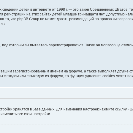
ичных сведений детей в интернете от 1998 г. — это закон Соединенных Штатов
я регистрации на этих сайтах детей младше тринадцати лет. Допустимо нал
на то, что phpBB Group не может давать рекомендаций по правовым вопроса
илы.
, под которым вы пытаетесь зарегистрироваться. Также он мог вообще откл
д вашим зарегистрированным именем на форуме, а также выполняет другие фу
 с входом или с выходом из форума, то функция удаления cookies может по
стройки хранятся в базе данных. Для изменения настроек нажмите ссылку «Ц
 изменить все свои настройки.