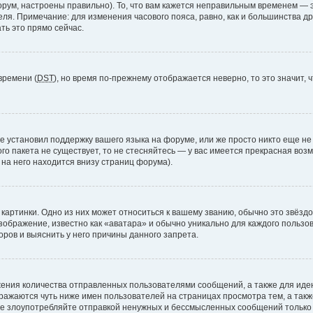
рум, настроены правильно). То, что вам кажется неправильным временем — э
теля. Примечание: для изменения часового пояса, равно, как и большинства 
ть это прямо сейчас.
времени (
DST
), но время по-прежнему отображается неверно, то это значит,
е установил поддержку вашего языка на форуме, или же просто никто еще не
ого пакета не существует, то не стесняйтесь — у вас имеется прекрасная во
а него находится внизу страниц форума).
артинки. Одно из них может относиться к вашему званию, обычно это звёздоч
зображение, известно как «аватара» и обычно уникально для каждого пользов
ров и выяснить у него причины данного запрета.
ения количества отправленных пользователями сообщений, а также для ид
ажаются чуть ниже имен пользователей на страницах просмотра тем, а так
не злоупотребляйте отправкой ненужных и бессмысленных сообщений только 