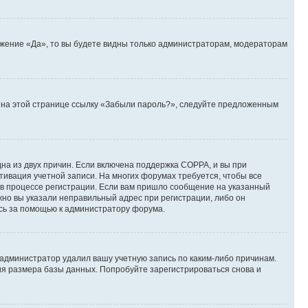
ожение «Да», то вы будете видны только администраторам, модераторам
те на этой странице ссылку «Забыли пароль?», следуйте предложенным
дна из двух причин. Если включена поддержка COPPA, и вы при
ктивация учетной записи. На многих форумах требуется, чтобы все
 в процессе регистрации. Если вам пришло сообщение на указанный
жно вы указали неправильный адрес при регистрации, либо он
есь за помощью к администратору форума.
 администратор удалил вашу учетную запись по каким-либо причинам.
ия размера базы данных. Попробуйте зарегистрироваться снова и