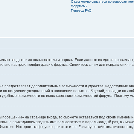
С кем можно связаться по вопросам нек
форумом?
Перевод FAQ
авильно вводите имя пользователя и пароль. Если данные вводятся правильно
авильно настроил конфигурацию форума. Свяжитесь с ним для исправления на
на предоставляет дополнительные возможности и удобства, недоступные ано
ки на получение уведомлений о появлении новых сообщений, закладки на люб
 удобные возможности по использованию возможностей форума. Поэтому мы
м посещении» на странице входа, то сможете оставаться под своим именем н
ы вам не приходилось вводить имя пользователя и пароль каждый раз, вы мож
отеке, Интернет-кафе, университете и т.п. Если пункт «Автоматически входи