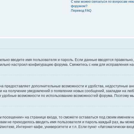
С кем можно связаться по вопросам нек
форумом?
Перевод FAQ
авильно вводите имя пользователя и пароль. Если данные вводятся правильно
авильно настроил конфигурацию форума. Свяжитесь с ним для исправления на
на предоставляет дополнительные возможности и удобства, недоступные ано
ки на получение уведомлений о появлении новых сообщений, закладки на люб
 удобные возможности по использованию возможностей форума. Поэтому мы
м посещении» на странице входа, то сможете оставаться под своим именем н
ы вам не приходилось вводить имя пользователя и пароль каждый раз, вы мож
отеке, Интернет-кафе, университете и т.п. Если пункт «Автоматически входи