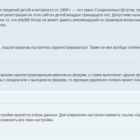
ичных сведений детей в интернете от 1998 г. — это закон Соединенных Штатов
я регистрации на этих сайтах детей младше тринадцати лет. Допустимо нал
на то, что phpBB Group не может давать рекомендаций по правовым вопроса
илы.
, под которым вы пытаетесь зарегистрироваться. Также он мог вообще откл
д вашим зарегистрированным именем на форуме, а также выполняет другие фу
 с входом или с выходом из форума, то функция удаления cookies может по
стройки хранятся в базе данных. Для изменения настроек нажмите ссылку «Ц
 изменить все свои настройки.