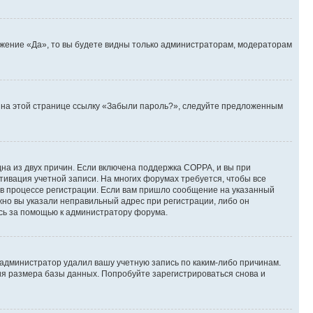
ожение «Да», то вы будете видны только администраторам, модераторам
те на этой странице ссылку «Забыли пароль?», следуйте предложенным
дна из двух причин. Если включена поддержка COPPA, и вы при
ктивация учетной записи. На многих форумах требуется, чтобы все
 в процессе регистрации. Если вам пришло сообщение на указанный
жно вы указали неправильный адрес при регистрации, либо он
есь за помощью к администратору форума.
 администратор удалил вашу учетную запись по каким-либо причинам.
ия размера базы данных. Попробуйте зарегистрироваться снова и