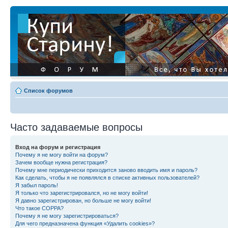
Список форумов
Часто задаваемые вопросы
Вход на форум и регистрация
Почему я не могу войти на форум?
Зачем вообще нужна регистрация?
Почему мне периодически приходится заново вводить имя и пароль?
Как сделать, чтобы я не появлялся в списке активных пользователей?
Я забыл пароль!
Я только что зарегистрировался, но не могу войти!
Я давно зарегистрирован, но больше не могу войти!
Что такое COPPA?
Почему я не могу зарегистрироваться?
Для чего предназначена функция «Удалить cookies»?