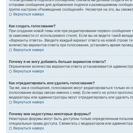
Чтобы добавить подпись к сообщению, сначала вы должны создать ее в
отправки сообщения для добавления подписи к размещаемому сообщен
группе настроек «Размещение сообщений». Несмотря на это, вы сможе
Вернуться наверх
Как создать голосование?
При создании новой темы или при редактировании первого сообщения 
(в зависимости от используемого стиля). Если вы не видите такой вклад
«Варианты ответа». Вводите каждый вариант ответа на новой строке т
количество вариантов ответа при голосовании, установить время прове
Вернуться наверх
Почему я не могу добавить больше вариантов ответа?
Ограничение количества вариантов ответа устанавливается администра
Вернуться наверх
Как отредактировать или удалить голосование?
Так же, как и сообщения, голосования могут редактироваться только 
(голосование всегда связан именно с ним). Если никто не успел проголо
модераторы или администраторы могут отредактировать или удалить гол
Вернуться наверх
Почему мне недоступны некоторые форумы?
Некоторые форумы могут быть доступны только определенным пользоват
специальные права доступа. Свяжитесь с модератором или администра
Вернуться наверх