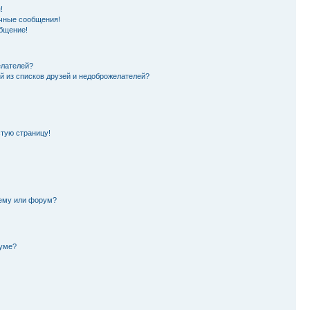
!
чные сообщения!
бщение!
елателей?
й из списков друзей и недоброжелателей?
стую страницу!
тему или форум?
руме?