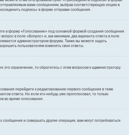
и вы можете отметить флажком пункт «Присоединить подпись» в форме
м отправляемым вами сообщениям, выбрав соответствующую опцию в
рисоединить подпись» в форме отправки сообщения.
дите в форму «Голосование» под основной формой создания сообщения
 вопрос в поле «Вопрос» и, как минимум, два варианта ответа в поле
авливается администратором форума. Также вы можете задать
 разрешить пользователям изменять свои ответы.
 это ограничение, то обратитесь с этим вопросом к администратору.
лосования перейдите к редактированию первого сообщения в теме
антов ответа. Но если кто-нибудь уже проголосовал, то только
ов во время голосования.
х сообщения и совершать другие операции, вам могут потребоваться