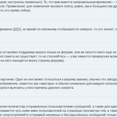
рум, настроены правильно). То, что вам кажется неправильным временем — э
теля. Примечание: для изменения часового пояса, равно, как и большинства 
ть это прямо сейчас.
времени (
DST
), но время по-прежнему отображается неверно, то это значит,
е установил поддержку вашего языка на форуме, или же просто никто еще не
ого пакета не существует, то не стесняйтесь — у вас имеется прекрасная во
а него находится внизу страниц форума).
артинки. Одно из них может относиться к вашему званию, обычно это звёздоч
зображение, известно как «аватара» и обычно уникально для каждого пользов
ров и выяснить у него причины данного запрета.
ения количества отправленных пользователями сообщений, а также для ид
ажаются чуть ниже имен пользователей на страницах просмотра тем, а так
не злоупотребляйте отправкой ненужных и бессмысленных сообщений только 