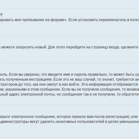
й?
крывать мое пребывание на форуме». Если установить переключатель в пол
да можете запросить новый. Для этого перейдите на страницу входа, щелкни
оль. Если вы уверены, что вводите имя и пароль правильно, то может быть о
ать полученным инструкциям. Если это не ваш случай, то значит, требуется а
ратором до того, как они смогут в них войти. Эта информация отображается
ям, указанными в этом сообщении. Если вы не получили сообщения, то возмо
ьный адрес электронной почты, но сообщения так и не получили, то обратит
ерьте электронное сообщение, которое пришло вам после регистрации), или
 Администраторы могут удалять неактивных пользователей в целях уменьшен