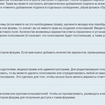
 центре пользователя в группе настроек «Подпись». После создания подпис
ию. Также вы можете настроить автоматическое добавление подписи ко все
те отменять добавление подписи в отдельных сообщениях, убрав флажок «П
темы (если имеете на это необходимые права), щелкните вкладку или перей
ки или формы, то значит, вы не имеете прав на создание голосований. Введите
екстового поля. Количество возможных вариантов ответа ограничено и устан
дения голосования (0 означает, что голосование будет постоянным), а также
тором форума. Если вам нужно добавить количество вариантов, превышающее
их создателями, модераторами или администраторами. Для редактирования го
совать, то вы можете удалить голосование или отредактировать любой из вари
осование. Это сделано для того, чтобы нельзя было менять варианты ответ
елям или группам пользователей. Чтобы их просматривать, размещать в ни
тором форума для получения доступа к таким форумам.