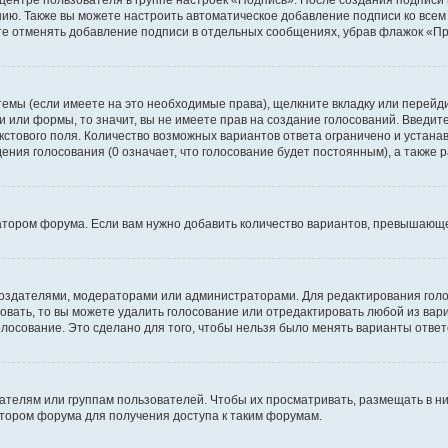
 центре пользователя в группе настроек «Подпись». После создания подпис
ию. Также вы можете настроить автоматическое добавление подписи ко все
те отменять добавление подписи в отдельных сообщениях, убрав флажок «П
темы (если имеете на это необходимые права), щелкните вкладку или перей
ки или формы, то значит, вы не имеете прав на создание голосований. Введите
екстового поля. Количество возможных вариантов ответа ограничено и устан
дения голосования (0 означает, что голосование будет постоянным), а также
тором форума. Если вам нужно добавить количество вариантов, превышающее
их создателями, модераторами или администраторами. Для редактирования го
совать, то вы можете удалить голосование или отредактировать любой из вари
осование. Это сделано для того, чтобы нельзя было менять варианты ответ
елям или группам пользователей. Чтобы их просматривать, размещать в ни
тором форума для получения доступа к таким форумам.