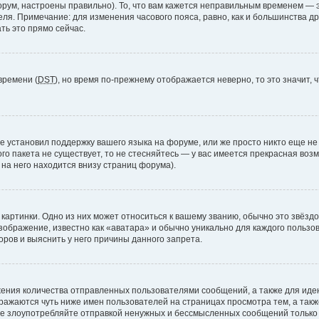
рум, настроены правильно). То, что вам кажется неправильным временем — э
теля. Примечание: для изменения часового пояса, равно, как и большинства 
ть это прямо сейчас.
времени (
DST
), но время по-прежнему отображается неверно, то это значит,
е установил поддержку вашего языка на форуме, или же просто никто еще не
ого пакета не существует, то не стесняйтесь — у вас имеется прекрасная во
а него находится внизу страниц форума).
артинки. Одно из них может относиться к вашему званию, обычно это звёздоч
зображение, известно как «аватара» и обычно уникально для каждого пользов
ров и выяснить у него причины данного запрета.
ения количества отправленных пользователями сообщений, а также для ид
ажаются чуть ниже имен пользователей на страницах просмотра тем, а так
не злоупотребляйте отправкой ненужных и бессмысленных сообщений только 