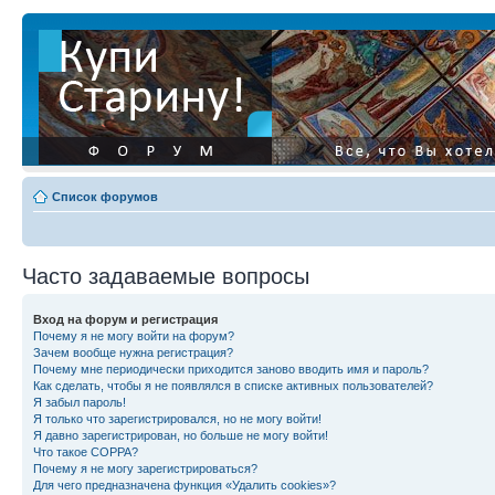
Список форумов
Часто задаваемые вопросы
Вход на форум и регистрация
Почему я не могу войти на форум?
Зачем вообще нужна регистрация?
Почему мне периодически приходится заново вводить имя и пароль?
Как сделать, чтобы я не появлялся в списке активных пользователей?
Я забыл пароль!
Я только что зарегистрировался, но не могу войти!
Я давно зарегистрирован, но больше не могу войти!
Что такое COPPA?
Почему я не могу зарегистрироваться?
Для чего предназначена функция «Удалить cookies»?