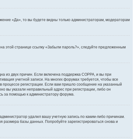
ожение «Да», то вы будете видны только администраторам, модераторам
те на этой странице ссылку «Забыли пароль?», следуйте предложенным
дна из двух причин. Если включена поддержка COPPA, и вы при
ктивация учетной записи. На многих форумах требуется, чтобы все
 в процессе регистрации. Если вам пришло сообщение на указанный
жно вы указали неправильный адрес при регистрации, либо он
есь за помощью к администратору форума.
 администратор удалил вашу учетную запись по каким-либо причинам.
ия размера базы данных. Попробуйте зарегистрироваться снова и