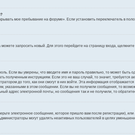
й?
крывать мое пребывание на форуме». Если установить переключатель в пол
да можете запросить новый. Для этого перейдите на страницу входа, щелкни
оль. Если вы уверены, что вводите имя и пароль правильно, то может быть о
ать полученным инструкциям. Если это не ваш случай, то значит, требуется а
ратором до того, как они смогут в них войти. Эта информация отображается
ям, указанными в этом сообщении. Если вы не получили сообщения, то возмо
ьный адрес электронной почты, но сообщения так и не получили, то обратит
ерьте электронное сообщение, которое пришло вам после регистрации), или
 Администраторы могут удалять неактивных пользователей в целях уменьшен