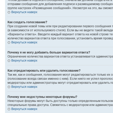
Чтобы добавить подпись к сообщению, сначала вы должны создать ее в
отправки сообщения для добавления подписи к размещаемому сообщен
группе настроек «Размещение сообщений». Несмотря на это, вы сможе
Вернуться наверх
Как создать голосование?
При создании новой темы или при редактировании первого сообщения 
(в зависимости от используемого стиля). Если вы не видите такой вклад
«Варианты ответа». Вводите каждый вариант ответа на новой строке т
количество вариантов ответа при голосовании, установить время прове
Вернуться наверх
Почему я не могу добавить больше вариантов ответа?
Ограничение количества вариантов ответа устанавливается администра
Вернуться наверх
Как отредактировать или удалить голосование?
Так же, как и сообщения, голосования могут редактироваться только 
(голосование всегда связан именно с ним). Если никто не успел проголо
модераторы или администраторы могут отредактировать или удалить гол
Вернуться наверх
Почему мне недоступны некоторые форумы?
Некоторые форумы могут быть доступны только определенным пользоват
специальные права доступа. Свяжитесь с модератором или администра
Вернуться наверх