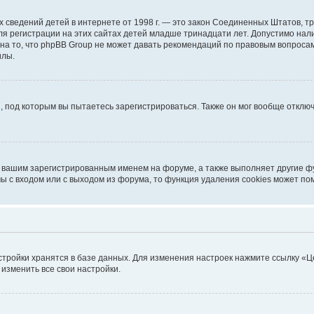
ичных сведений детей в интернете от 1998 г. — это закон Соединенных Штатов
я регистрации на этих сайтах детей младше тринадцати лет. Допустимо нал
на то, что phpBB Group не может давать рекомендаций по правовым вопроса
илы.
, под которым вы пытаетесь зарегистрироваться. Также он мог вообще откл
д вашим зарегистрированным именем на форуме, а также выполняет другие фу
 с входом или с выходом из форума, то функция удаления cookies может по
стройки хранятся в базе данных. Для изменения настроек нажмите ссылку «Ц
 изменить все свои настройки.