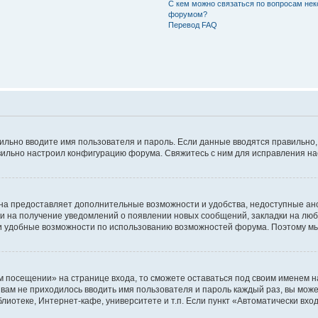
С кем можно связаться по вопросам нек
форумом?
Перевод FAQ
авильно вводите имя пользователя и пароль. Если данные вводятся правильно
авильно настроил конфигурацию форума. Свяжитесь с ним для исправления на
на предоставляет дополнительные возможности и удобства, недоступные ано
ки на получение уведомлений о появлении новых сообщений, закладки на люб
 удобные возможности по использованию возможностей форума. Поэтому мы
м посещении» на странице входа, то сможете оставаться под своим именем н
ы вам не приходилось вводить имя пользователя и пароль каждый раз, вы мож
отеке, Интернет-кафе, университете и т.п. Если пункт «Автоматически входи