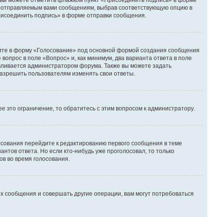
и вы можете отметить флажком пункт «Присоединить подпись» в форме
м отправляемым вами сообщениям, выбрав соответствующую опцию в
рисоединить подпись» в форме отправки сообщения.
дите в форму «Голосование» под основной формой создания сообщения
 вопрос в поле «Вопрос» и, как минимум, два варианта ответа в поле
авливается администратором форума. Также вы можете задать
 разрешить пользователям изменять свои ответы.
 это ограничение, то обратитесь с этим вопросом к администратору.
лосования перейдите к редактированию первого сообщения в теме
антов ответа. Но если кто-нибудь уже проголосовал, то только
ов во время голосования.
х сообщения и совершать другие операции, вам могут потребоваться