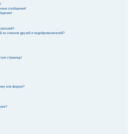
!
чные сообщения!
бщение!
елателей?
й из списков друзей и недоброжелателей?
стую страницу!
тему или форум?
руме?