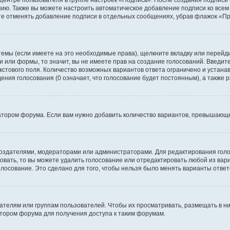
 центре пользователя в группе настроек «Подпись». После создания подпис
ию. Также вы можете настроить автоматическое добавление подписи ко все
те отменять добавление подписи в отдельных сообщениях, убрав флажок «П
темы (если имеете на это необходимые права), щелкните вкладку или перей
ки или формы, то значит, вы не имеете прав на создание голосований. Введите
екстового поля. Количество возможных вариантов ответа ограничено и устан
дения голосования (0 означает, что голосование будет постоянным), а также
тором форума. Если вам нужно добавить количество вариантов, превышающее
их создателями, модераторами или администраторами. Для редактирования го
совать, то вы можете удалить голосование или отредактировать любой из вари
осование. Это сделано для того, чтобы нельзя было менять варианты ответ
елям или группам пользователей. Чтобы их просматривать, размещать в ни
тором форума для получения доступа к таким форумам.