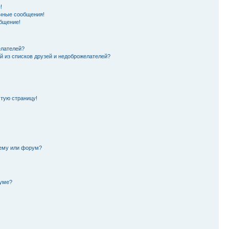
!
чные сообщения!
бщение!
елателей?
й из списков друзей и недоброжелателей?
стую страницу!
тему или форум?
руме?