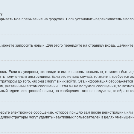
й?
крывать мое пребывание на форуме». Если установить переключатель в пол
да можете запросить новый. Для этого перейдите на страницу входа, щелкни
оль. Если вы уверены, что вводите имя и пароль правильно, то может быть о
ать полученным инструкциям. Если это не ваш случай, то значит, требуется а
ратором до того, как они смогут в них войти. Эта информация отображается
ям, указанными в этом сообщении. Если вы не получили сообщения, то возмо
ьный адрес электронной почты, но сообщения так и не получили, то обратит
ерьте электронное сообщение, которое пришло вам после регистрации), или
 Администраторы могут удалять неактивных пользователей в целях уменьшен