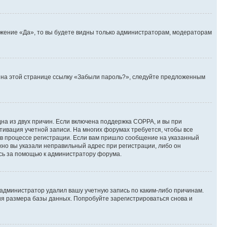
ожение «Да», то вы будете видны только администраторам, модераторам
те на этой странице ссылку «Забыли пароль?», следуйте предложенным
дна из двух причин. Если включена поддержка COPPA, и вы при
ктивация учетной записи. На многих форумах требуется, чтобы все
 в процессе регистрации. Если вам пришло сообщение на указанный
жно вы указали неправильный адрес при регистрации, либо он
есь за помощью к администратору форума.
 администратор удалил вашу учетную запись по каким-либо причинам.
ия размера базы данных. Попробуйте зарегистрироваться снова и