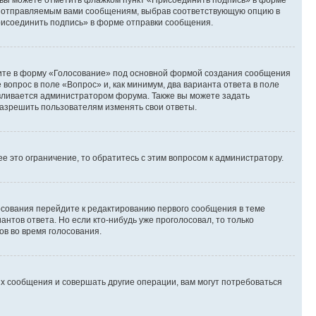
и вы можете отметить флажком пункт «Присоединить подпись» в форме
м отправляемым вами сообщениям, выбрав соответствующую опцию в
рисоединить подпись» в форме отправки сообщения.
дите в форму «Голосование» под основной формой создания сообщения
 вопрос в поле «Вопрос» и, как минимум, два варианта ответа в поле
авливается администратором форума. Также вы можете задать
 разрешить пользователям изменять свои ответы.
 это ограничение, то обратитесь с этим вопросом к администратору.
лосования перейдите к редактированию первого сообщения в теме
антов ответа. Но если кто-нибудь уже проголосовал, то только
ов во время голосования.
х сообщения и совершать другие операции, вам могут потребоваться