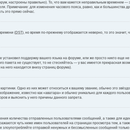
рум, настроены правильно). То, что вам кажется неправильным временем — э
теля. Примечание: для изменения часового пояса, равно, как и большинства 
ть это прямо сейчас.
времени (
DST
), но время по-прежнему отображается неверно, то это значит,
е установил поддержку вашего языка на форуме, или же просто никто еще не
ого пакета не существует, то не стесняйтесь — у вас имеется прекрасная во
а него находится внизу страниц форума).
артинки. Одно из них может относиться к вашему званию, обычно это звёздоч
зображение, известно как «аватара» и обычно уникально для каждого пользов
ров и выяснить у него причины данного запрета.
ения количества отправленных пользователями сообщений, а также для ид
ажаются чуть ниже имен пользователей на страницах просмотра тем, а так
не злоупотребляйте отправкой ненужных и бессмысленных сообщений только 