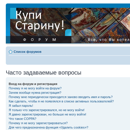
Список форумов
Часто задаваемые вопросы
Вход на форум и регистрация
Почему я не могу войти на форум?
Зачем вообще нужна регистрация?
Почему мне периодически приходится заново вводить имя и пароль?
Как сделать, чтобы я не появлялся в списке активных пользователей?
Я забыл пароль!
Я только что зарегистрировался, но не могу войти!
Я давно зарегистрирован, но больше не могу войти!
Что такое COPPA?
Почему я не могу зарегистрироваться?
Для чего предназначена функция «Удалить cookies»?