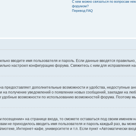
С кем можно связаться по вопросам нек
форумом?
Перевод FAQ
авильно вводите имя пользователя и пароль. Если данные вводятся правильно
авильно настроил конфигурацию форума. Свяжитесь с ним для исправления на
на предоставляет дополнительные возможности и удобства, недоступные ано
ки на получение уведомлений о появлении новых сообщений, закладки на люб
 удобные возможности по использованию возможностей форума. Поэтому мы
м посещении» на странице входа, то сможете оставаться под своим именем н
ы вам не приходилось вводить имя пользователя и пароль каждый раз, вы мож
отеке, Интернет-кафе, университете и т.п. Если пункт «Автоматически входи