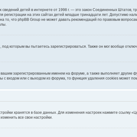
ичных сведений детей в интернете от 1998 г. — это закон Соединенных Штатов
я регистрации на этих сайтах детей младше тринадцати лет. Допустимо нал
на то, что phpBB Group не может давать рекомендаций по правовым вопроса
илы.
, под которым вы пытаетесь зарегистрироваться. Также он мог вообще откл
д вашим зарегистрированным именем на форуме, а также выполняет другие фу
 с входом или с выходом из форума, то функция удаления cookies может по
стройки хранятся в базе данных. Для изменения настроек нажмите ссылку «Ц
 изменить все свои настройки.