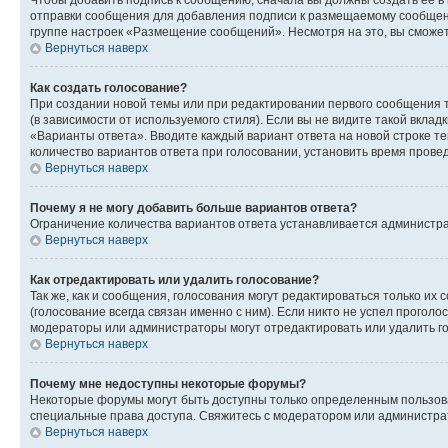
Чтобы добавить подпись к сообщению, сначала вы должны создать ее в
отправки сообщения для добавления подписи к размещаемому сообщен
группе настроек «Размещение сообщений». Несмотря на это, вы сможе
Вернуться наверх
Как создать голосование?
При создании новой темы или при редактировании первого сообщения 
(в зависимости от используемого стиля). Если вы не видите такой вклад
«Варианты ответа». Вводите каждый вариант ответа на новой строке т
количество вариантов ответа при голосовании, установить время прове
Вернуться наверх
Почему я не могу добавить больше вариантов ответа?
Ограничение количества вариантов ответа устанавливается администра
Вернуться наверх
Как отредактировать или удалить голосование?
Так же, как и сообщения, голосования могут редактироваться только 
(голосование всегда связан именно с ним). Если никто не успел проголо
модераторы или администраторы могут отредактировать или удалить гол
Вернуться наверх
Почему мне недоступны некоторые форумы?
Некоторые форумы могут быть доступны только определенным пользоват
специальные права доступа. Свяжитесь с модератором или администра
Вернуться наверх