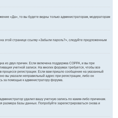
ожение «Да», то вы будете видны только администраторам, модераторам
те на этой странице ссылку «Забыли пароль?», следуйте предложенным
дна из двух причин. Если включена поддержка COPPA, и вы при
ктивация учетной записи. На многих форумах требуется, чтобы все
 в процессе регистрации. Если вам пришло сообщение на указанный
жно вы указали неправильный адрес при регистрации, либо он
есь за помощью к администратору форума.
 администратор удалил вашу учетную запись по каким-либо причинам.
ия размера базы данных. Попробуйте зарегистрироваться снова и