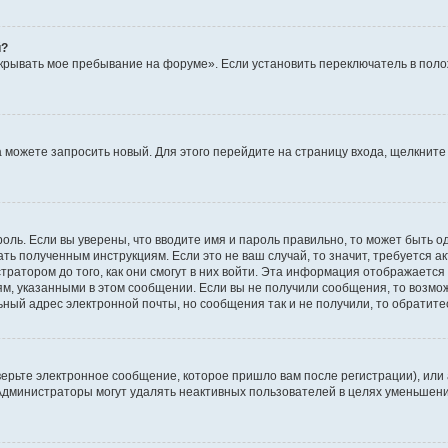
й?
крывать мое пребывание на форуме». Если установить переключатель в пол
да можете запросить новый. Для этого перейдите на страницу входа, щелкни
оль. Если вы уверены, что вводите имя и пароль правильно, то может быть о
ать полученным инструкциям. Если это не ваш случай, то значит, требуется а
ратором до того, как они смогут в них войти. Эта информация отображается
ям, указанными в этом сообщении. Если вы не получили сообщения, то возмо
ьный адрес электронной почты, но сообщения так и не получили, то обратит
ерьте электронное сообщение, которое пришло вам после регистрации), или
 Администраторы могут удалять неактивных пользователей в целях уменьшен