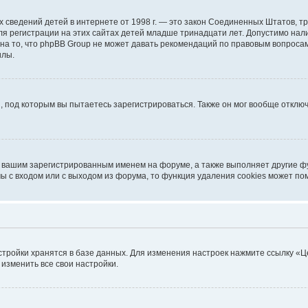
ичных сведений детей в интернете от 1998 г. — это закон Соединенных Штатов
я регистрации на этих сайтах детей младше тринадцати лет. Допустимо нал
на то, что phpBB Group не может давать рекомендаций по правовым вопроса
илы.
, под которым вы пытаетесь зарегистрироваться. Также он мог вообще откл
д вашим зарегистрированным именем на форуме, а также выполняет другие фу
 с входом или с выходом из форума, то функция удаления cookies может по
стройки хранятся в базе данных. Для изменения настроек нажмите ссылку «Ц
 изменить все свои настройки.