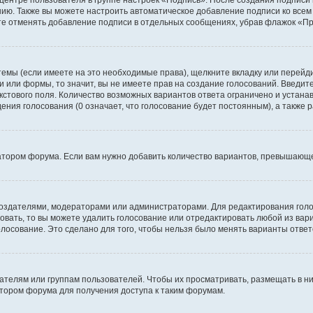
 центре пользователя в группе настроек «Подпись». После создания подпис
ию. Также вы можете настроить автоматическое добавление подписи ко все
те отменять добавление подписи в отдельных сообщениях, убрав флажок «П
темы (если имеете на это необходимые права), щелкните вкладку или перей
ки или формы, то значит, вы не имеете прав на создание голосований. Введите
екстового поля. Количество возможных вариантов ответа ограничено и устан
дения голосования (0 означает, что голосование будет постоянным), а также
тором форума. Если вам нужно добавить количество вариантов, превышающее
их создателями, модераторами или администраторами. Для редактирования го
совать, то вы можете удалить голосование или отредактировать любой из вари
осование. Это сделано для того, чтобы нельзя было менять варианты ответ
елям или группам пользователей. Чтобы их просматривать, размещать в ни
тором форума для получения доступа к таким форумам.