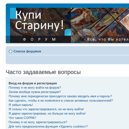
Список форумов
Часто задаваемые вопросы
Вход на форум и регистрация
Почему я не могу войти на форум?
Зачем вообще нужна регистрация?
Почему мне периодически приходится заново вводить имя и пароль?
Как сделать, чтобы я не появлялся в списке активных пользователей?
Я забыл пароль!
Я только что зарегистрировался, но не могу войти!
Я давно зарегистрирован, но больше не могу войти!
Что такое COPPA?
Почему я не могу зарегистрироваться?
Для чего предназначена функция «Удалить cookies»?