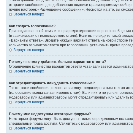
Чтобы добавить подпись к сообщению, сначала вы должны создать ее в
отправки сообщения для добавления подписи к размещаемому сообщен
группе настроек «Размещение сообщений». Несмотря на это, вы сможе
Вернуться наверх
Как создать голосование?
При создании новой темы или при редактировании первого сообщения 
(в зависимости от используемого стиля). Если вы не видите такой вклад
«Варианты ответа». Вводите каждый вариант ответа на новой строке т
количество вариантов ответа при голосовании, установить время прове
Вернуться наверх
Почему я не могу добавить больше вариантов ответа?
Ограничение количества вариантов ответа устанавливается администра
Вернуться наверх
Как отредактировать или удалить голосование?
Так же, как и сообщения, голосования могут редактироваться только 
(голосование всегда связан именно с ним). Если никто не успел проголо
модераторы или администраторы могут отредактировать или удалить гол
Вернуться наверх
Почему мне недоступны некоторые форумы?
Некоторые форумы могут быть доступны только определенным пользоват
специальные права доступа. Свяжитесь с модератором или администра
Вернуться наверх