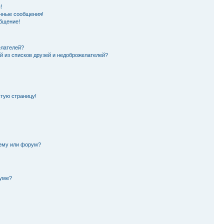
!
чные сообщения!
бщение!
елателей?
й из списков друзей и недоброжелателей?
стую страницу!
тему или форум?
руме?