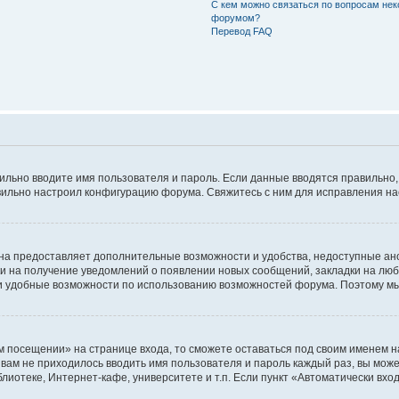
С кем можно связаться по вопросам нек
форумом?
Перевод FAQ
авильно вводите имя пользователя и пароль. Если данные вводятся правильно
авильно настроил конфигурацию форума. Свяжитесь с ним для исправления на
на предоставляет дополнительные возможности и удобства, недоступные ано
ки на получение уведомлений о появлении новых сообщений, закладки на люб
 удобные возможности по использованию возможностей форума. Поэтому мы
м посещении» на странице входа, то сможете оставаться под своим именем н
ы вам не приходилось вводить имя пользователя и пароль каждый раз, вы мож
отеке, Интернет-кафе, университете и т.п. Если пункт «Автоматически входи