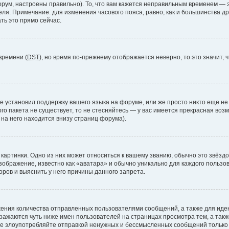
рум, настроены правильно). То, что вам кажется неправильным временем — э
теля. Примечание: для изменения часового пояса, равно, как и большинства 
ть это прямо сейчас.
времени (
DST
), но время по-прежнему отображается неверно, то это значит,
е установил поддержку вашего языка на форуме, или же просто никто еще не
ого пакета не существует, то не стесняйтесь — у вас имеется прекрасная во
а него находится внизу страниц форума).
артинки. Одно из них может относиться к вашему званию, обычно это звёздоч
зображение, известно как «аватара» и обычно уникально для каждого пользов
ров и выяснить у него причины данного запрета.
ения количества отправленных пользователями сообщений, а также для ид
ажаются чуть ниже имен пользователей на страницах просмотра тем, а так
не злоупотребляйте отправкой ненужных и бессмысленных сообщений только 