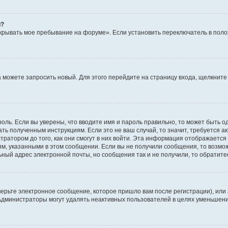
й?
крывать мое пребывание на форуме». Если установить переключатель в пол
да можете запросить новый. Для этого перейдите на страницу входа, щелкни
оль. Если вы уверены, что вводите имя и пароль правильно, то может быть о
ать полученным инструкциям. Если это не ваш случай, то значит, требуется а
ратором до того, как они смогут в них войти. Эта информация отображается
ям, указанными в этом сообщении. Если вы не получили сообщения, то возмо
ьный адрес электронной почты, но сообщения так и не получили, то обратит
ерьте электронное сообщение, которое пришло вам после регистрации), или
 Администраторы могут удалять неактивных пользователей в целях уменьшен