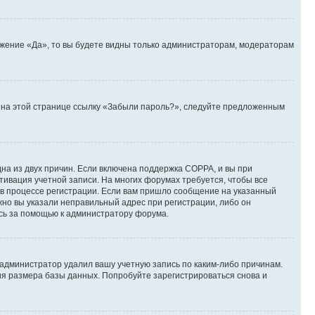
ожение «Да», то вы будете видны только администраторам, модераторам
те на этой странице ссылку «Забыли пароль?», следуйте предложенным
дна из двух причин. Если включена поддержка COPPA, и вы при
ктивация учетной записи. На многих форумах требуется, чтобы все
 в процессе регистрации. Если вам пришло сообщение на указанный
жно вы указали неправильный адрес при регистрации, либо он
есь за помощью к администратору форума.
 администратор удалил вашу учетную запись по каким-либо причинам.
ия размера базы данных. Попробуйте зарегистрироваться снова и