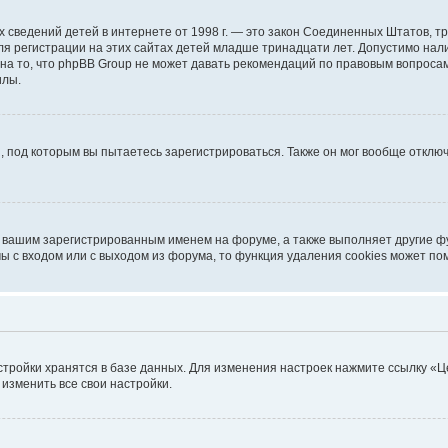
ичных сведений детей в интернете от 1998 г. — это закон Соединенных Штатов
я регистрации на этих сайтах детей младше тринадцати лет. Допустимо нал
на то, что phpBB Group не может давать рекомендаций по правовым вопроса
илы.
, под которым вы пытаетесь зарегистрироваться. Также он мог вообще откл
д вашим зарегистрированным именем на форуме, а также выполняет другие фу
 с входом или с выходом из форума, то функция удаления cookies может по
стройки хранятся в базе данных. Для изменения настроек нажмите ссылку «Ц
 изменить все свои настройки.