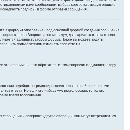
и вы можете отметить флажком пункт «Присоединить подпись» в форме
м отправляемым вами сообщениям, выбрав соответствующую опцию в
рисоединить подпись» в форме отправки сообщения.
дите в форму «Голосование» под основной формой создания сообщения
 вопрос в поле «Вопрос» и, как минимум, два варианта ответа в поле
авливается администратором форума. Также вы можете задать
 разрешить пользователям изменять свои ответы.
 это ограничение, то обратитесь с этим вопросом к администратору.
лосования перейдите к редактированию первого сообщения в теме
антов ответа. Но если кто-нибудь уже проголосовал, то только
ов во время голосования.
х сообщения и совершать другие операции, вам могут потребоваться