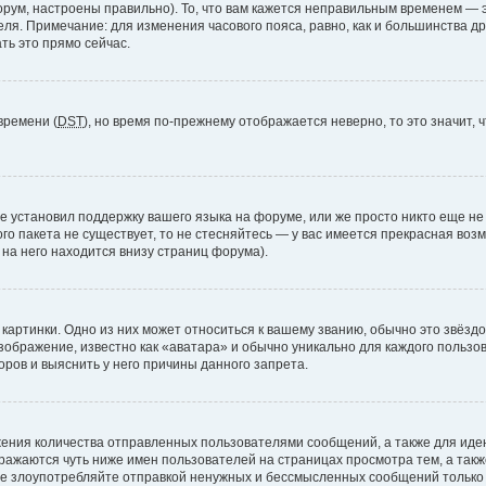
рум, настроены правильно). То, что вам кажется неправильным временем — э
теля. Примечание: для изменения часового пояса, равно, как и большинства 
ть это прямо сейчас.
времени (
DST
), но время по-прежнему отображается неверно, то это значит,
е установил поддержку вашего языка на форуме, или же просто никто еще не
ого пакета не существует, то не стесняйтесь — у вас имеется прекрасная во
а него находится внизу страниц форума).
артинки. Одно из них может относиться к вашему званию, обычно это звёздоч
зображение, известно как «аватара» и обычно уникально для каждого пользов
ров и выяснить у него причины данного запрета.
ения количества отправленных пользователями сообщений, а также для ид
ажаются чуть ниже имен пользователей на страницах просмотра тем, а так
не злоупотребляйте отправкой ненужных и бессмысленных сообщений только 