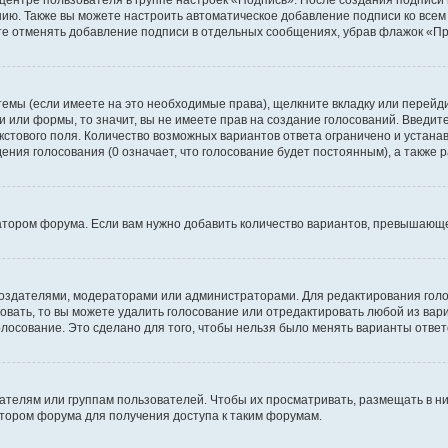
 центре пользователя в группе настроек «Подпись». После создания подпис
ию. Также вы можете настроить автоматическое добавление подписи ко все
те отменять добавление подписи в отдельных сообщениях, убрав флажок «П
темы (если имеете на это необходимые права), щелкните вкладку или перей
ки или формы, то значит, вы не имеете прав на создание голосований. Введите
екстового поля. Количество возможных вариантов ответа ограничено и устан
дения голосования (0 означает, что голосование будет постоянным), а также
тором форума. Если вам нужно добавить количество вариантов, превышающее
их создателями, модераторами или администраторами. Для редактирования го
совать, то вы можете удалить голосование или отредактировать любой из вари
осование. Это сделано для того, чтобы нельзя было менять варианты ответ
елям или группам пользователей. Чтобы их просматривать, размещать в ни
тором форума для получения доступа к таким форумам.