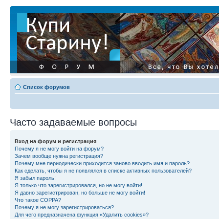
Список форумов
Часто задаваемые вопросы
Вход на форум и регистрация
Почему я не могу войти на форум?
Зачем вообще нужна регистрация?
Почему мне периодически приходится заново вводить имя и пароль?
Как сделать, чтобы я не появлялся в списке активных пользователей?
Я забыл пароль!
Я только что зарегистрировался, но не могу войти!
Я давно зарегистрирован, но больше не могу войти!
Что такое COPPA?
Почему я не могу зарегистрироваться?
Для чего предназначена функция «Удалить cookies»?