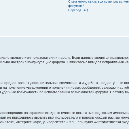
С кем можно связаться по вопросам нек
форумом?
Перевод FAQ
авильно вводите имя пользователя и пароль. Если данные вводятся правильно
авильно настроил конфигурацию форума. Свяжитесь с ним для исправления на
на предоставляет дополнительные возможности и удобства, недоступные ано
ки на получение уведомлений о появлении новых сообщений, закладки на люб
 удобные возможности по использованию возможностей форума. Поэтому мы
м посещении» на странице входа, то сможете оставаться под своим именем н
ы вам не приходилось вводить имя пользователя и пароль каждый раз, вы мож
отеке, Интернет-кафе, университете и т.п. Если пункт «Автоматически входи