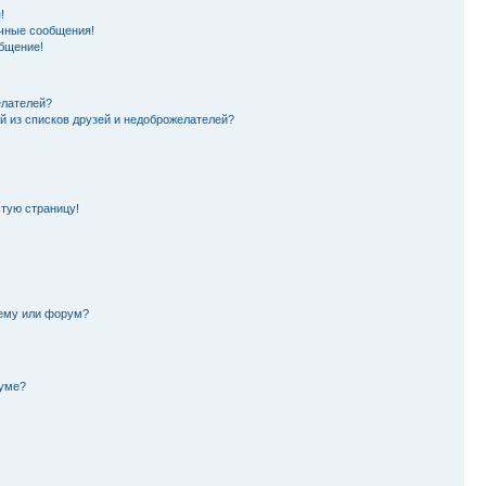
!
чные сообщения!
бщение!
елателей?
й из списков друзей и недоброжелателей?
стую страницу!
тему или форум?
руме?