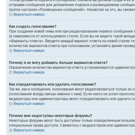
Чтобы добавить подпись к сообщению, сначала вы должны создать ее в
отправки сообщения для добавления подписи к размещаемому сообщен
группе настроек «Размещение сообщений». Несмотря на это, вы сможе
Вернуться наверх
Как создать голосование?
При создании новой темы или при редактировании первого сообщения 
(в зависимости от используемого стиля). Если вы не видите такой вклад
«Варианты ответа». Вводите каждый вариант ответа на новой строке т
количество вариантов ответа при голосовании, установить время прове
Вернуться наверх
Почему я не могу добавить больше вариантов ответа?
Ограничение количества вариантов ответа устанавливается администра
Вернуться наверх
Как отредактировать или удалить голосование?
Так же, как и сообщения, голосования могут редактироваться только 
(голосование всегда связан именно с ним). Если никто не успел проголо
модераторы или администраторы могут отредактировать или удалить гол
Вернуться наверх
Почему мне недоступны некоторые форумы?
Некоторые форумы могут быть доступны только определенным пользоват
специальные права доступа. Свяжитесь с модератором или администра
Вернуться наверх