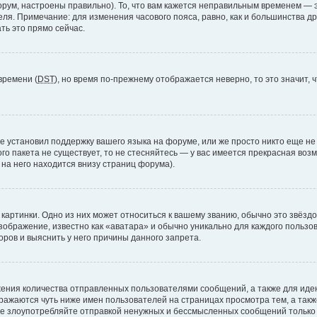
рум, настроены правильно). То, что вам кажется неправильным временем — э
теля. Примечание: для изменения часового пояса, равно, как и большинства 
ть это прямо сейчас.
времени (
DST
), но время по-прежнему отображается неверно, то это значит,
е установил поддержку вашего языка на форуме, или же просто никто еще не
ого пакета не существует, то не стесняйтесь — у вас имеется прекрасная во
а него находится внизу страниц форума).
артинки. Одно из них может относиться к вашему званию, обычно это звёздоч
зображение, известно как «аватара» и обычно уникально для каждого пользов
ров и выяснить у него причины данного запрета.
ения количества отправленных пользователями сообщений, а также для ид
ажаются чуть ниже имен пользователей на страницах просмотра тем, а так
не злоупотребляйте отправкой ненужных и бессмысленных сообщений только 