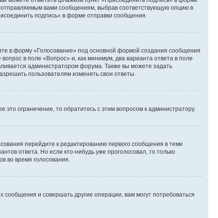
и вы можете отметить флажком пункт «Присоединить подпись» в форме
м отправляемым вами сообщениям, выбрав соответствующую опцию в
рисоединить подпись» в форме отправки сообщения.
дите в форму «Голосование» под основной формой создания сообщения
 вопрос в поле «Вопрос» и, как минимум, два варианта ответа в поле
авливается администратором форума. Также вы можете задать
 разрешить пользователям изменять свои ответы.
 это ограничение, то обратитесь с этим вопросом к администратору.
лосования перейдите к редактированию первого сообщения в теме
антов ответа. Но если кто-нибудь уже проголосовал, то только
ов во время голосования.
х сообщения и совершать другие операции, вам могут потребоваться