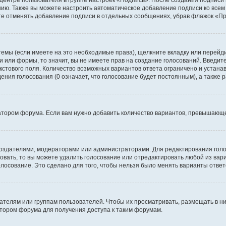
 центре пользователя в группе настроек «Подпись». После создания подпис
ию. Также вы можете настроить автоматическое добавление подписи ко все
те отменять добавление подписи в отдельных сообщениях, убрав флажок «П
темы (если имеете на это необходимые права), щелкните вкладку или перей
ки или формы, то значит, вы не имеете прав на создание голосований. Введите
екстового поля. Количество возможных вариантов ответа ограничено и устан
дения голосования (0 означает, что голосование будет постоянным), а также
тором форума. Если вам нужно добавить количество вариантов, превышающее
их создателями, модераторами или администраторами. Для редактирования го
совать, то вы можете удалить голосование или отредактировать любой из вари
осование. Это сделано для того, чтобы нельзя было менять варианты ответ
елям или группам пользователей. Чтобы их просматривать, размещать в ни
тором форума для получения доступа к таким форумам.