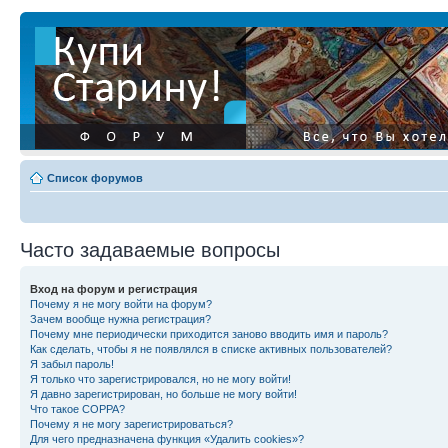
Список форумов
Часто задаваемые вопросы
Вход на форум и регистрация
Почему я не могу войти на форум?
Зачем вообще нужна регистрация?
Почему мне периодически приходится заново вводить имя и пароль?
Как сделать, чтобы я не появлялся в списке активных пользователей?
Я забыл пароль!
Я только что зарегистрировался, но не могу войти!
Я давно зарегистрирован, но больше не могу войти!
Что такое COPPA?
Почему я не могу зарегистрироваться?
Для чего предназначена функция «Удалить cookies»?