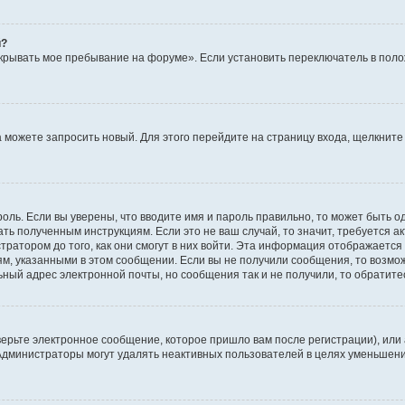
й?
крывать мое пребывание на форуме». Если установить переключатель в пол
да можете запросить новый. Для этого перейдите на страницу входа, щелкни
оль. Если вы уверены, что вводите имя и пароль правильно, то может быть о
ать полученным инструкциям. Если это не ваш случай, то значит, требуется а
ратором до того, как они смогут в них войти. Эта информация отображается
ям, указанными в этом сообщении. Если вы не получили сообщения, то возмо
ьный адрес электронной почты, но сообщения так и не получили, то обратит
ерьте электронное сообщение, которое пришло вам после регистрации), или
 Администраторы могут удалять неактивных пользователей в целях уменьшен