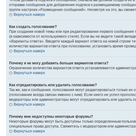
Чтобы добавить подпись к сообщению, сначала вы должны создать ее в
отправки сообщения для добавления подписи к размещаемому сообщен
группе настроек «Размещение сообщений». Несмотря на это, вы сможе
Вернуться наверх
Как создать голосование?
При создании новой темы или при редактировании первого сообщения 
(в зависимости от используемого стиля). Если вы не видите такой вклад
«Варианты ответа». Вводите каждый вариант ответа на новой строке т
количество вариантов ответа при голосовании, установить время прове
Вернуться наверх
Почему я не могу добавить больше вариантов ответа?
Ограничение количества вариантов ответа устанавливается администра
Вернуться наверх
Как отредактировать или удалить голосование?
Так же, как и сообщения, голосования могут редактироваться только 
(голосование всегда связан именно с ним). Если никто не успел проголо
модераторы или администраторы могут отредактировать или удалить гол
Вернуться наверх
Почему мне недоступны некоторые форумы?
Некоторые форумы могут быть доступны только определенным пользоват
специальные права доступа. Свяжитесь с модератором или администра
Вернуться наверх