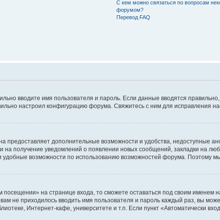
С кем можно связаться по вопросам нек
форумом?
Перевод FAQ
авильно вводите имя пользователя и пароль. Если данные вводятся правильно
авильно настроил конфигурацию форума. Свяжитесь с ним для исправления на
на предоставляет дополнительные возможности и удобства, недоступные ано
ки на получение уведомлений о появлении новых сообщений, закладки на люб
 удобные возможности по использованию возможностей форума. Поэтому мы
м посещении» на странице входа, то сможете оставаться под своим именем н
ы вам не приходилось вводить имя пользователя и пароль каждый раз, вы мож
отеке, Интернет-кафе, университете и т.п. Если пункт «Автоматически входи