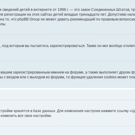
ичных сведений детей в интернете от 1998 г. — это закон Соединенных Штатов
я регистрации на этих сайтах детей младше тринадцати лет. Допустимо нал
на то, что phpBB Group не может давать рекомендаций по правовым вопроса
илы.
, под которым вы пытаетесь зарегистрироваться. Также он мог вообще откл
д вашим зарегистрированным именем на форуме, а также выполняет другие фу
 с входом или с выходом из форума, то функция удаления cookies может по
стройки хранятся в базе данных. Для изменения настроек нажмите ссылку «Ц
 изменить все свои настройки.