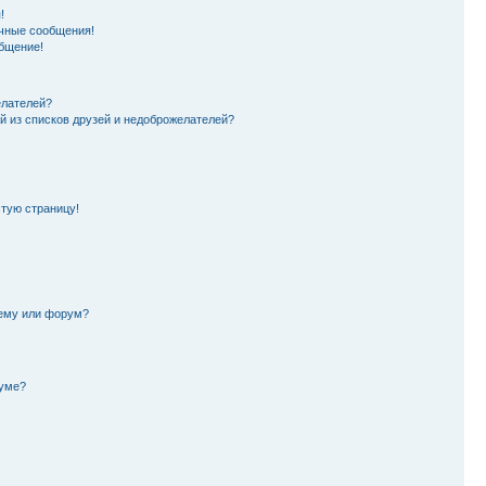
!
чные сообщения!
бщение!
елателей?
й из списков друзей и недоброжелателей?
стую страницу!
тему или форум?
руме?