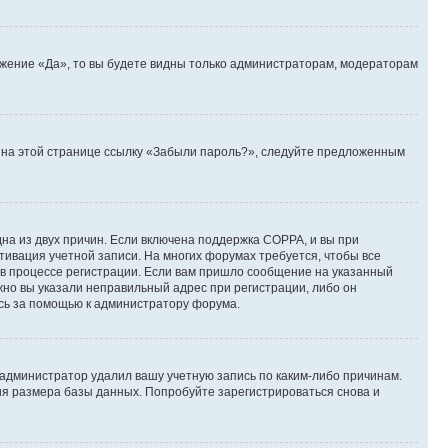
ожение «Да», то вы будете видны только администраторам, модераторам
те на этой странице ссылку «Забыли пароль?», следуйте предложенным
дна из двух причин. Если включена поддержка COPPA, и вы при
ктивация учетной записи. На многих форумах требуется, чтобы все
 в процессе регистрации. Если вам пришло сообщение на указанный
жно вы указали неправильный адрес при регистрации, либо он
есь за помощью к администратору форума.
 администратор удалил вашу учетную запись по каким-либо причинам.
ия размера базы данных. Попробуйте зарегистрироваться снова и