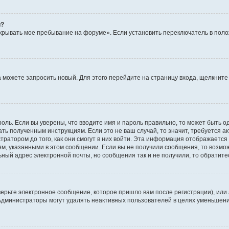
й?
крывать мое пребывание на форуме». Если установить переключатель в пол
да можете запросить новый. Для этого перейдите на страницу входа, щелкни
оль. Если вы уверены, что вводите имя и пароль правильно, то может быть о
ать полученным инструкциям. Если это не ваш случай, то значит, требуется а
ратором до того, как они смогут в них войти. Эта информация отображается
ям, указанными в этом сообщении. Если вы не получили сообщения, то возмо
ьный адрес электронной почты, но сообщения так и не получили, то обратит
ерьте электронное сообщение, которое пришло вам после регистрации), или
 Администраторы могут удалять неактивных пользователей в целях уменьшен