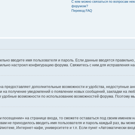
С кем можно связаться по вопросам нек
форумом?
Перевод FAQ
авильно вводите имя пользователя и пароль. Если данные вводятся правильно
авильно настроил конфигурацию форума. Свяжитесь с ним для исправления на
на предоставляет дополнительные возможности и удобства, недоступные ано
ки на получение уведомлений о появлении новых сообщений, закладки на люб
 удобные возможности по использованию возможностей форума. Поэтому мы
м посещении» на странице входа, то сможете оставаться под своим именем н
ы вам не приходилось вводить имя пользователя и пароль каждый раз, вы мож
отеке, Интернет-кафе, университете и т.п. Если пункт «Автоматически входи