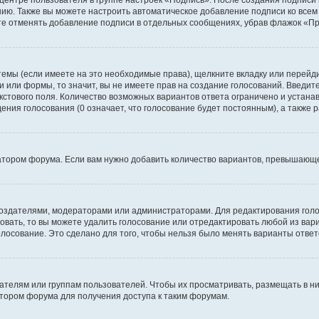
 центре пользователя в группе настроек «Подпись». После создания подпис
ию. Также вы можете настроить автоматическое добавление подписи ко все
те отменять добавление подписи в отдельных сообщениях, убрав флажок «П
темы (если имеете на это необходимые права), щелкните вкладку или перей
ки или формы, то значит, вы не имеете прав на создание голосований. Введите
екстового поля. Количество возможных вариантов ответа ограничено и устан
дения голосования (0 означает, что голосование будет постоянным), а также
тором форума. Если вам нужно добавить количество вариантов, превышающее
их создателями, модераторами или администраторами. Для редактирования го
совать, то вы можете удалить голосование или отредактировать любой из вари
осование. Это сделано для того, чтобы нельзя было менять варианты ответ
елям или группам пользователей. Чтобы их просматривать, размещать в ни
тором форума для получения доступа к таким форумам.