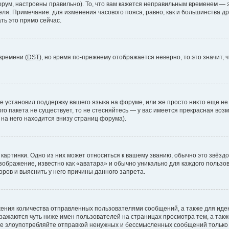
рум, настроены правильно). То, что вам кажется неправильным временем — э
теля. Примечание: для изменения часового пояса, равно, как и большинства 
ть это прямо сейчас.
времени (
DST
), но время по-прежнему отображается неверно, то это значит,
е установил поддержку вашего языка на форуме, или же просто никто еще не
ого пакета не существует, то не стесняйтесь — у вас имеется прекрасная во
а него находится внизу страниц форума).
артинки. Одно из них может относиться к вашему званию, обычно это звёздоч
зображение, известно как «аватара» и обычно уникально для каждого пользов
ров и выяснить у него причины данного запрета.
ения количества отправленных пользователями сообщений, а также для ид
ажаются чуть ниже имен пользователей на страницах просмотра тем, а так
не злоупотребляйте отправкой ненужных и бессмысленных сообщений только 