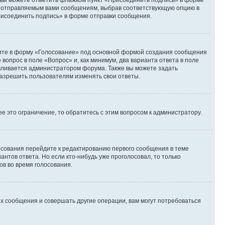
и вы можете отметить флажком пункт «Присоединить подпись» в форме
м отправляемым вами сообщениям, выбрав соответствующую опцию в
рисоединить подпись» в форме отправки сообщения.
дите в форму «Голосование» под основной формой создания сообщения
 вопрос в поле «Вопрос» и, как минимум, два варианта ответа в поле
авливается администратором форума. Также вы можете задать
 разрешить пользователям изменять свои ответы.
 это ограничение, то обратитесь с этим вопросом к администратору.
лосования перейдите к редактированию первого сообщения в теме
антов ответа. Но если кто-нибудь уже проголосовал, то только
ов во время голосования.
х сообщения и совершать другие операции, вам могут потребоваться