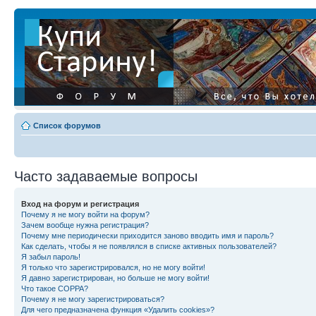
Список форумов
Часто задаваемые вопросы
Вход на форум и регистрация
Почему я не могу войти на форум?
Зачем вообще нужна регистрация?
Почему мне периодически приходится заново вводить имя и пароль?
Как сделать, чтобы я не появлялся в списке активных пользователей?
Я забыл пароль!
Я только что зарегистрировался, но не могу войти!
Я давно зарегистрирован, но больше не могу войти!
Что такое COPPA?
Почему я не могу зарегистрироваться?
Для чего предназначена функция «Удалить cookies»?