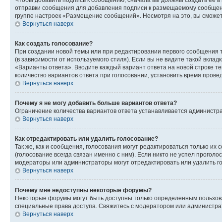
Чтобы добавить подпись к сообщению, сначала вы должны создать ее в
отправки сообщения для добавления подписи к размещаемому сообщен
группе настроек «Размещение сообщений». Несмотря на это, вы сможе
Вернуться наверх
Как создать голосование?
При создании новой темы или при редактировании первого сообщения 
(в зависимости от используемого стиля). Если вы не видите такой вклад
«Варианты ответа». Вводите каждый вариант ответа на новой строке т
количество вариантов ответа при голосовании, установить время прове
Вернуться наверх
Почему я не могу добавить больше вариантов ответа?
Ограничение количества вариантов ответа устанавливается администра
Вернуться наверх
Как отредактировать или удалить голосование?
Так же, как и сообщения, голосования могут редактироваться только 
(голосование всегда связан именно с ним). Если никто не успел проголо
модераторы или администраторы могут отредактировать или удалить гол
Вернуться наверх
Почему мне недоступны некоторые форумы?
Некоторые форумы могут быть доступны только определенным пользоват
специальные права доступа. Свяжитесь с модератором или администра
Вернуться наверх