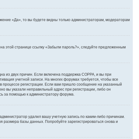
ожение «Да», то вы будете видны только администраторам, модераторам
те на этой странице ссылку «Забыли пароль?», следуйте предложенным
дна из двух причин. Если включена поддержка COPPA, и вы при
ктивация учетной записи. На многих форумах требуется, чтобы все
 в процессе регистрации. Если вам пришло сообщение на указанный
жно вы указали неправильный адрес при регистрации, либо он
есь за помощью к администратору форума.
 администратор удалил вашу учетную запись по каким-либо причинам.
ия размера базы данных. Попробуйте зарегистрироваться снова и