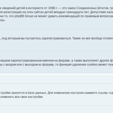
ичных сведений детей в интернете от 1998 г. — это закон Соединенных Штатов
я регистрации на этих сайтах детей младше тринадцати лет. Допустимо нал
на то, что phpBB Group не может давать рекомендаций по правовым вопроса
илы.
, под которым вы пытаетесь зарегистрироваться. Также он мог вообще откл
д вашим зарегистрированным именем на форуме, а также выполняет другие фу
 с входом или с выходом из форума, то функция удаления cookies может по
стройки хранятся в базе данных. Для изменения настроек нажмите ссылку «Ц
 изменить все свои настройки.