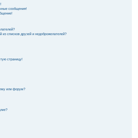
!
чные сообщения!
бщение!
елателей?
й из списков друзей и недоброжелателей?
стую страницу!
тему или форум?
руме?