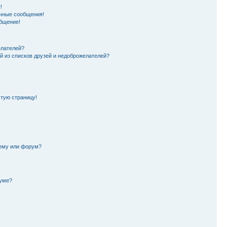
!
чные сообщения!
бщение!
елателей?
й из списков друзей и недоброжелателей?
стую страницу!
тему или форум?
руме?