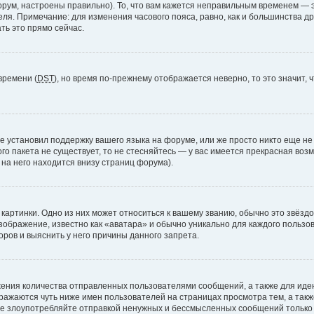
рум, настроены правильно). То, что вам кажется неправильным временем — э
теля. Примечание: для изменения часового пояса, равно, как и большинства 
ть это прямо сейчас.
времени (
DST
), но время по-прежнему отображается неверно, то это значит,
е установил поддержку вашего языка на форуме, или же просто никто еще не
ого пакета не существует, то не стесняйтесь — у вас имеется прекрасная во
а него находится внизу страниц форума).
артинки. Одно из них может относиться к вашему званию, обычно это звёздоч
зображение, известно как «аватара» и обычно уникально для каждого пользов
ров и выяснить у него причины данного запрета.
ения количества отправленных пользователями сообщений, а также для ид
ажаются чуть ниже имен пользователей на страницах просмотра тем, а так
не злоупотребляйте отправкой ненужных и бессмысленных сообщений только 