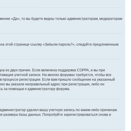
ожение «Да», то вы будете видны только администраторам, модераторам
те на этой странице ссылку «Забыли пароль?», следуйте предложенным
дна из двух причин. Если включена поддержка COPPA, и вы при
ктивация учетной записи. На многих форумах требуется, чтобы все
 в процессе регистрации. Если вам пришло сообщение на указанный
жно вы указали неправильный адрес при регистрации, либо он
есь за помощью к администратору форума.
 администратор удалил вашу учетную запись по каким-либо причинам.
ия размера базы данных. Попробуйте зарегистрироваться снова и