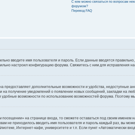
С кем можно связаться по вопросам нек
форумом?
Перевод FAQ
авильно вводите имя пользователя и пароль. Если данные вводятся правильно
авильно настроил конфигурацию форума. Свяжитесь с ним для исправления на
на предоставляет дополнительные возможности и удобства, недоступные ано
ки на получение уведомлений о появлении новых сообщений, закладки на люб
 удобные возможности по использованию возможностей форума. Поэтому мы
м посещении» на странице входа, то сможете оставаться под своим именем н
ы вам не приходилось вводить имя пользователя и пароль каждый раз, вы мож
отеке, Интернет-кафе, университете и т.п. Если пункт «Автоматически входи