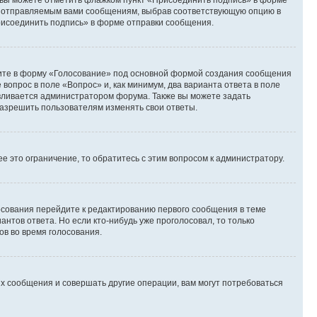
и вы можете отметить флажком пункт «Присоединить подпись» в форме
м отправляемым вами сообщениям, выбрав соответствующую опцию в
рисоединить подпись» в форме отправки сообщения.
дите в форму «Голосование» под основной формой создания сообщения
 вопрос в поле «Вопрос» и, как минимум, два варианта ответа в поле
авливается администратором форума. Также вы можете задать
 разрешить пользователям изменять свои ответы.
 это ограничение, то обратитесь с этим вопросом к администратору.
лосования перейдите к редактированию первого сообщения в теме
антов ответа. Но если кто-нибудь уже проголосовал, то только
ов во время голосования.
х сообщения и совершать другие операции, вам могут потребоваться