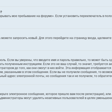
й?
крывать мое пребывание на форуме». Если установить переключатель в пол
да можете запросить новый. Для этого перейдите на страницу входа, щелкни
оль. Если вы уверены, что вводите имя и пароль правильно, то может быть о
ать полученным инструкциям. Если это не ваш случай, то значит, требуется а
ратором до того, как они смогут в них войти. Эта информация отображается
ям, указанными в этом сообщении. Если вы не получили сообщения, то возмо
ьный адрес электронной почты, но сообщения так и не получили, то обратит
ерьте электронное сообщение, которое пришло вам после регистрации), или
 Администраторы могут удалять неактивных пользователей в целях уменьшен