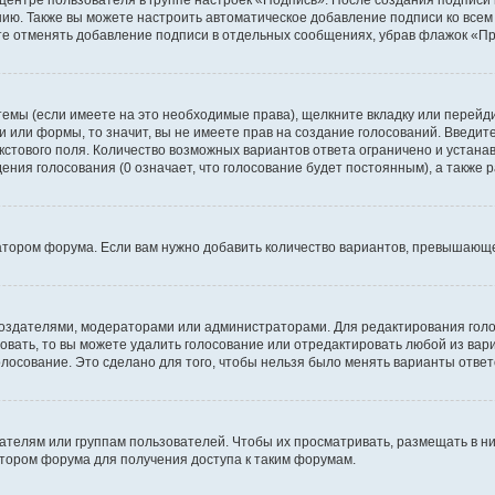
 центре пользователя в группе настроек «Подпись». После создания подпис
ию. Также вы можете настроить автоматическое добавление подписи ко все
те отменять добавление подписи в отдельных сообщениях, убрав флажок «П
темы (если имеете на это необходимые права), щелкните вкладку или перей
ки или формы, то значит, вы не имеете прав на создание голосований. Введите
екстового поля. Количество возможных вариантов ответа ограничено и устан
дения голосования (0 означает, что голосование будет постоянным), а также
тором форума. Если вам нужно добавить количество вариантов, превышающее
их создателями, модераторами или администраторами. Для редактирования го
совать, то вы можете удалить голосование или отредактировать любой из вари
осование. Это сделано для того, чтобы нельзя было менять варианты ответ
елям или группам пользователей. Чтобы их просматривать, размещать в ни
тором форума для получения доступа к таким форумам.