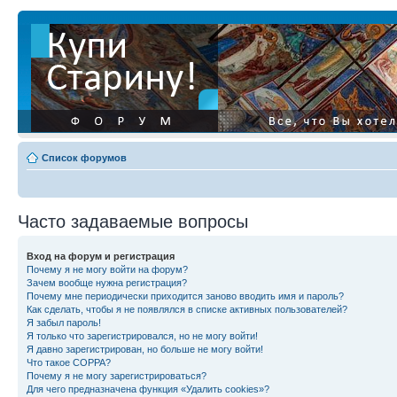
Список форумов
Часто задаваемые вопросы
Вход на форум и регистрация
Почему я не могу войти на форум?
Зачем вообще нужна регистрация?
Почему мне периодически приходится заново вводить имя и пароль?
Как сделать, чтобы я не появлялся в списке активных пользователей?
Я забыл пароль!
Я только что зарегистрировался, но не могу войти!
Я давно зарегистрирован, но больше не могу войти!
Что такое COPPA?
Почему я не могу зарегистрироваться?
Для чего предназначена функция «Удалить cookies»?