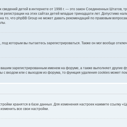
ичных сведений детей в интернете от 1998 г. — это закон Соединенных Штатов
я регистрации на этих сайтах детей младше тринадцати лет. Допустимо нал
на то, что phpBB Group не может давать рекомендаций по правовым вопроса
илы.
, под которым вы пытаетесь зарегистрироваться. Также он мог вообще откл
д вашим зарегистрированным именем на форуме, а также выполняет другие фу
 с входом или с выходом из форума, то функция удаления cookies может по
стройки хранятся в базе данных. Для изменения настроек нажмите ссылку «Ц
 изменить все свои настройки.