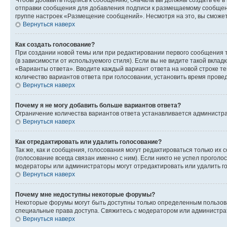
Чтобы добавить подпись к сообщению, сначала вы должны создать ее в
отправки сообщения для добавления подписи к размещаемому сообщен
группе настроек «Размещение сообщений». Несмотря на это, вы сможе
Вернуться наверх
Как создать голосование?
При создании новой темы или при редактировании первого сообщения 
(в зависимости от используемого стиля). Если вы не видите такой вклад
«Варианты ответа». Вводите каждый вариант ответа на новой строке т
количество вариантов ответа при голосовании, установить время прове
Вернуться наверх
Почему я не могу добавить больше вариантов ответа?
Ограничение количества вариантов ответа устанавливается администра
Вернуться наверх
Как отредактировать или удалить голосование?
Так же, как и сообщения, голосования могут редактироваться только 
(голосование всегда связан именно с ним). Если никто не успел проголо
модераторы или администраторы могут отредактировать или удалить гол
Вернуться наверх
Почему мне недоступны некоторые форумы?
Некоторые форумы могут быть доступны только определенным пользоват
специальные права доступа. Свяжитесь с модератором или администра
Вернуться наверх