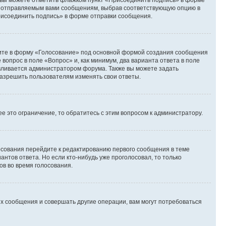
и вы можете отметить флажком пункт «Присоединить подпись» в форме
м отправляемым вами сообщениям, выбрав соответствующую опцию в
рисоединить подпись» в форме отправки сообщения.
дите в форму «Голосование» под основной формой создания сообщения
 вопрос в поле «Вопрос» и, как минимум, два варианта ответа в поле
авливается администратором форума. Также вы можете задать
 разрешить пользователям изменять свои ответы.
 это ограничение, то обратитесь с этим вопросом к администратору.
лосования перейдите к редактированию первого сообщения в теме
антов ответа. Но если кто-нибудь уже проголосовал, то только
ов во время голосования.
х сообщения и совершать другие операции, вам могут потребоваться