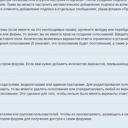
 центре пользователя в группе настроек «Подпись». После создания подпис
ию. Также вы можете настроить автоматическое добавление подписи ко все
те отменять добавление подписи в отдельных сообщениях, убрав флажок «П
темы (если имеете на это необходимые права), щелкните вкладку или перей
ки или формы, то значит, вы не имеете прав на создание голосований. Введите
екстового поля. Количество возможных вариантов ответа ограничено и устан
дения голосования (0 означает, что голосование будет постоянным), а также
тором форума. Если вам нужно добавить количество вариантов, превышающее
их создателями, модераторами или администраторами. Для редактирования го
совать, то вы можете удалить голосование или отредактировать любой из вари
осование. Это сделано для того, чтобы нельзя было менять варианты ответ
елям или группам пользователей. Чтобы их просматривать, размещать в ни
тором форума для получения доступа к таким форумам.