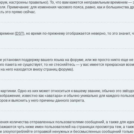
рум, настроены правильно). То, что вам кажется неправильным временем — э
теля. Примечание: для изменения часового пояса, равно, как и большинства 
ть это прямо сейчас.
времени (
DST
), но время по-прежнему отображается неверно, то это значит,
е установил поддержку вашего языка на форуме, или же просто никто еще не
ого пакета не существует, то не стесняйтесь — у вас имеется прекрасная во
а него находится внизу страниц форума).
артинки. Одно из них может относиться к вашему званию, обычно это звёздоч
зображение, известно как «аватара» и обычно уникально для каждого пользов
ров и выяснить у него причины данного запрета.
ения количества отправленных пользователями сообщений, а также для ид
ажаются чуть ниже имен пользователей на страницах просмотра тем, а так
не злоупотребляйте отправкой ненужных и бессмысленных сообщений только 