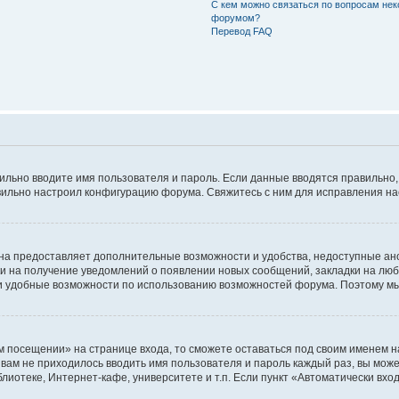
С кем можно связаться по вопросам нек
форумом?
Перевод FAQ
авильно вводите имя пользователя и пароль. Если данные вводятся правильно
авильно настроил конфигурацию форума. Свяжитесь с ним для исправления на
на предоставляет дополнительные возможности и удобства, недоступные ано
ки на получение уведомлений о появлении новых сообщений, закладки на люб
 удобные возможности по использованию возможностей форума. Поэтому мы
м посещении» на странице входа, то сможете оставаться под своим именем н
ы вам не приходилось вводить имя пользователя и пароль каждый раз, вы мож
отеке, Интернет-кафе, университете и т.п. Если пункт «Автоматически входи