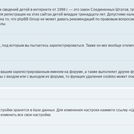
ичных сведений детей в интернете от 1998 г. — это закон Соединенных Штатов
я регистрации на этих сайтах детей младше тринадцати лет. Допустимо нал
на то, что phpBB Group не может давать рекомендаций по правовым вопроса
илы.
, под которым вы пытаетесь зарегистрироваться. Также он мог вообще откл
д вашим зарегистрированным именем на форуме, а также выполняет другие фу
 с входом или с выходом из форума, то функция удаления cookies может по
стройки хранятся в базе данных. Для изменения настроек нажмите ссылку «Ц
 изменить все свои настройки.