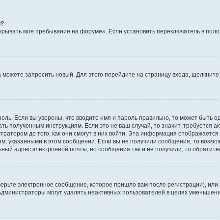
й?
крывать мое пребывание на форуме». Если установить переключатель в пол
да можете запросить новый. Для этого перейдите на страницу входа, щелкни
оль. Если вы уверены, что вводите имя и пароль правильно, то может быть о
ать полученным инструкциям. Если это не ваш случай, то значит, требуется а
ратором до того, как они смогут в них войти. Эта информация отображается
ям, указанными в этом сообщении. Если вы не получили сообщения, то возмо
ьный адрес электронной почты, но сообщения так и не получили, то обратит
ерьте электронное сообщение, которое пришло вам после регистрации), или
 Администраторы могут удалять неактивных пользователей в целях уменьшен