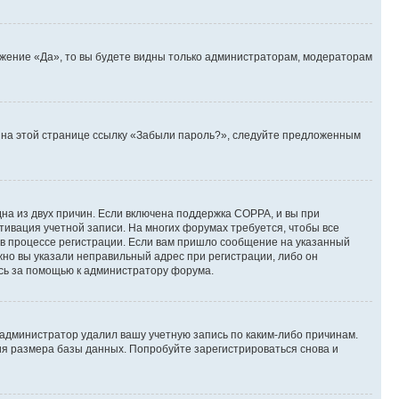
ожение «Да», то вы будете видны только администраторам, модераторам
те на этой странице ссылку «Забыли пароль?», следуйте предложенным
дна из двух причин. Если включена поддержка COPPA, и вы при
ктивация учетной записи. На многих форумах требуется, чтобы все
 в процессе регистрации. Если вам пришло сообщение на указанный
жно вы указали неправильный адрес при регистрации, либо он
есь за помощью к администратору форума.
 администратор удалил вашу учетную запись по каким-либо причинам.
ия размера базы данных. Попробуйте зарегистрироваться снова и