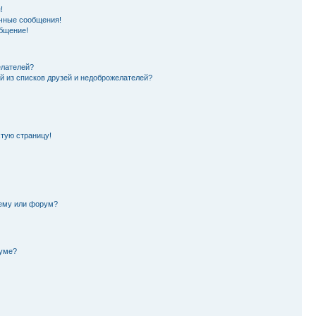
!
чные сообщения!
бщение!
елателей?
й из списков друзей и недоброжелателей?
стую страницу!
тему или форум?
руме?