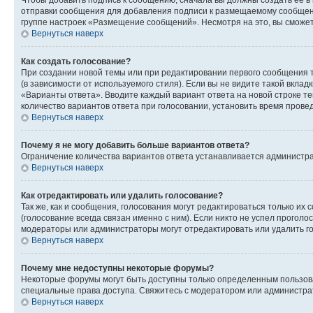
Чтобы добавить подпись к сообщению, сначала вы должны создать ее в
отправки сообщения для добавления подписи к размещаемому сообщен
группе настроек «Размещение сообщений». Несмотря на это, вы сможе
Вернуться наверх
Как создать голосование?
При создании новой темы или при редактировании первого сообщения 
(в зависимости от используемого стиля). Если вы не видите такой вклад
«Варианты ответа». Вводите каждый вариант ответа на новой строке т
количество вариантов ответа при голосовании, установить время прове
Вернуться наверх
Почему я не могу добавить больше вариантов ответа?
Ограничение количества вариантов ответа устанавливается администра
Вернуться наверх
Как отредактировать или удалить голосование?
Так же, как и сообщения, голосования могут редактироваться только 
(голосование всегда связан именно с ним). Если никто не успел проголо
модераторы или администраторы могут отредактировать или удалить гол
Вернуться наверх
Почему мне недоступны некоторые форумы?
Некоторые форумы могут быть доступны только определенным пользоват
специальные права доступа. Свяжитесь с модератором или администра
Вернуться наверх