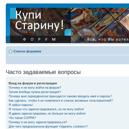
Список форумов
Часто задаваемые вопросы
Вход на форум и регистрация
Почему я не могу войти на форум?
Зачем вообще нужна регистрация?
Почему мне периодически приходится заново вводить имя и пароль?
Как сделать, чтобы я не появлялся в списке активных пользователей?
Я забыл пароль!
Я только что зарегистрировался, но не могу войти!
Я давно зарегистрирован, но больше не могу войти!
Что такое COPPA?
Почему я не могу зарегистрироваться?
Для чего предназначена функция «Удалить cookies»?