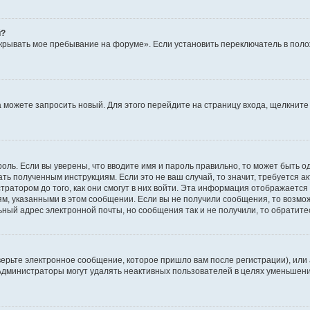
й?
крывать мое пребывание на форуме». Если установить переключатель в пол
да можете запросить новый. Для этого перейдите на страницу входа, щелкни
оль. Если вы уверены, что вводите имя и пароль правильно, то может быть о
ать полученным инструкциям. Если это не ваш случай, то значит, требуется а
ратором до того, как они смогут в них войти. Эта информация отображается
ям, указанными в этом сообщении. Если вы не получили сообщения, то возмо
ьный адрес электронной почты, но сообщения так и не получили, то обратит
ерьте электронное сообщение, которое пришло вам после регистрации), или
 Администраторы могут удалять неактивных пользователей в целях уменьшен