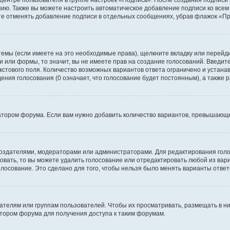
 центре пользователя в группе настроек «Подпись». После создания подпис
ию. Также вы можете настроить автоматическое добавление подписи ко все
те отменять добавление подписи в отдельных сообщениях, убрав флажок «П
темы (если имеете на это необходимые права), щелкните вкладку или перей
ки или формы, то значит, вы не имеете прав на создание голосований. Введите
екстового поля. Количество возможных вариантов ответа ограничено и устан
дения голосования (0 означает, что голосование будет постоянным), а также
тором форума. Если вам нужно добавить количество вариантов, превышающее
их создателями, модераторами или администраторами. Для редактирования го
совать, то вы можете удалить голосование или отредактировать любой из вари
осование. Это сделано для того, чтобы нельзя было менять варианты ответ
елям или группам пользователей. Чтобы их просматривать, размещать в ни
тором форума для получения доступа к таким форумам.