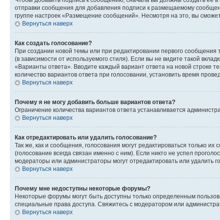
Чтобы добавить подпись к сообщению, сначала вы должны создать ее в
отправки сообщения для добавления подписи к размещаемому сообщен
группе настроек «Размещение сообщений». Несмотря на это, вы сможе
Вернуться наверх
Как создать голосование?
При создании новой темы или при редактировании первого сообщения 
(в зависимости от используемого стиля). Если вы не видите такой вклад
«Варианты ответа». Вводите каждый вариант ответа на новой строке т
количество вариантов ответа при голосовании, установить время прове
Вернуться наверх
Почему я не могу добавить больше вариантов ответа?
Ограничение количества вариантов ответа устанавливается администра
Вернуться наверх
Как отредактировать или удалить голосование?
Так же, как и сообщения, голосования могут редактироваться только 
(голосование всегда связан именно с ним). Если никто не успел проголо
модераторы или администраторы могут отредактировать или удалить гол
Вернуться наверх
Почему мне недоступны некоторые форумы?
Некоторые форумы могут быть доступны только определенным пользоват
специальные права доступа. Свяжитесь с модератором или администра
Вернуться наверх