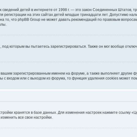
ичных сведений детей в интернете от 1998 г. — это закон Соединенных Штатов
я регистрации на этих сайтах детей младше тринадцати лет. Допустимо нал
на то, что phpBB Group не может давать рекомендаций по правовым вопроса
илы.
, под которым вы пытаетесь зарегистрироваться. Также он мог вообще откл
д вашим зарегистрированным именем на форуме, а также выполняет другие фу
 с входом или с выходом из форума, то функция удаления cookies может по
стройки хранятся в базе данных. Для изменения настроек нажмите ссылку «Ц
 изменить все свои настройки.