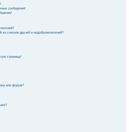
!
чные сообщения!
бщение!
елателей?
й из списков друзей и недоброжелателей?
стую страницу!
тему или форум?
руме?