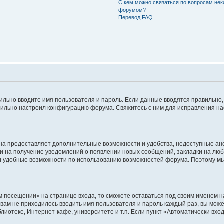
С кем можно связаться по вопросам нек
форумом?
Перевод FAQ
авильно вводите имя пользователя и пароль. Если данные вводятся правильно
авильно настроил конфигурацию форума. Свяжитесь с ним для исправления на
на предоставляет дополнительные возможности и удобства, недоступные ано
ки на получение уведомлений о появлении новых сообщений, закладки на люб
 удобные возможности по использованию возможностей форума. Поэтому мы
м посещении» на странице входа, то сможете оставаться под своим именем н
ы вам не приходилось вводить имя пользователя и пароль каждый раз, вы мож
отеке, Интернет-кафе, университете и т.п. Если пункт «Автоматически входи