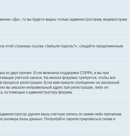
ожение «Да», то вы будете видны только администраторам, модераторам
те на этой странице ссылку «Забыли пароль?», следуйте предложенным
дна из двух причин. Если включена поддержка COPPA, и вы при
ктивация учетной записи. На многих форумах требуется, чтобы все
 в процессе регистрации. Если вам пришло сообщение на указанный
жно вы указали неправильный адрес при регистрации, либо он
есь за помощью к администратору форума.
 администратор удалил вашу учетную запись по каким-либо причинам.
ия размера базы данных. Попробуйте зарегистрироваться снова и