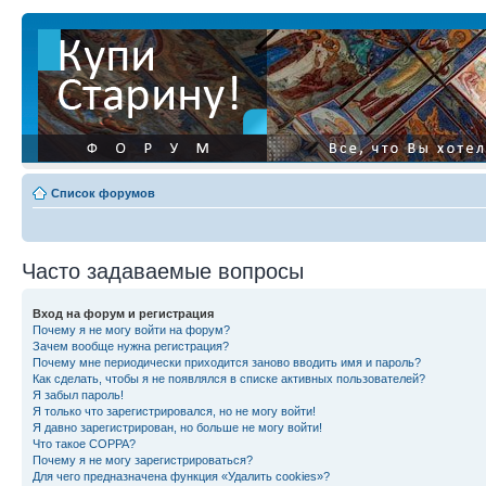
Список форумов
Часто задаваемые вопросы
Вход на форум и регистрация
Почему я не могу войти на форум?
Зачем вообще нужна регистрация?
Почему мне периодически приходится заново вводить имя и пароль?
Как сделать, чтобы я не появлялся в списке активных пользователей?
Я забыл пароль!
Я только что зарегистрировался, но не могу войти!
Я давно зарегистрирован, но больше не могу войти!
Что такое COPPA?
Почему я не могу зарегистрироваться?
Для чего предназначена функция «Удалить cookies»?