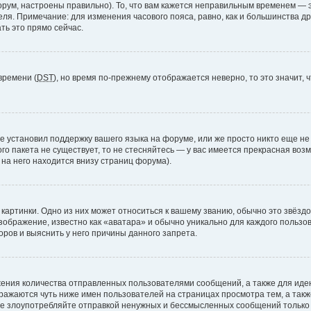
рум, настроены правильно). То, что вам кажется неправильным временем — э
теля. Примечание: для изменения часового пояса, равно, как и большинства 
ть это прямо сейчас.
времени (
DST
), но время по-прежнему отображается неверно, то это значит,
е установил поддержку вашего языка на форуме, или же просто никто еще не
ого пакета не существует, то не стесняйтесь — у вас имеется прекрасная во
а него находится внизу страниц форума).
артинки. Одно из них может относиться к вашему званию, обычно это звёздоч
зображение, известно как «аватара» и обычно уникально для каждого пользов
ров и выяснить у него причины данного запрета.
ения количества отправленных пользователями сообщений, а также для ид
ажаются чуть ниже имен пользователей на страницах просмотра тем, а так
не злоупотребляйте отправкой ненужных и бессмысленных сообщений только 