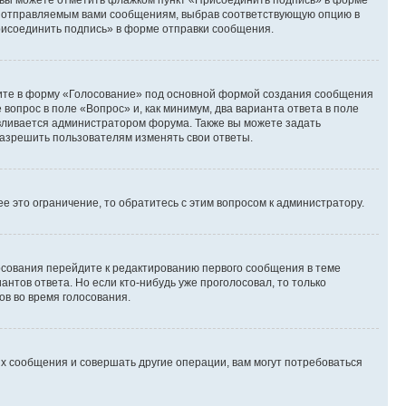
и вы можете отметить флажком пункт «Присоединить подпись» в форме
м отправляемым вами сообщениям, выбрав соответствующую опцию в
рисоединить подпись» в форме отправки сообщения.
дите в форму «Голосование» под основной формой создания сообщения
 вопрос в поле «Вопрос» и, как минимум, два варианта ответа в поле
авливается администратором форума. Также вы можете задать
 разрешить пользователям изменять свои ответы.
 это ограничение, то обратитесь с этим вопросом к администратору.
лосования перейдите к редактированию первого сообщения в теме
антов ответа. Но если кто-нибудь уже проголосовал, то только
ов во время голосования.
х сообщения и совершать другие операции, вам могут потребоваться