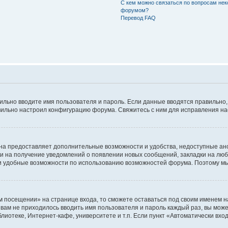
С кем можно связаться по вопросам нек
форумом?
Перевод FAQ
авильно вводите имя пользователя и пароль. Если данные вводятся правильно
авильно настроил конфигурацию форума. Свяжитесь с ним для исправления на
на предоставляет дополнительные возможности и удобства, недоступные ано
ки на получение уведомлений о появлении новых сообщений, закладки на люб
 удобные возможности по использованию возможностей форума. Поэтому мы
м посещении» на странице входа, то сможете оставаться под своим именем н
ы вам не приходилось вводить имя пользователя и пароль каждый раз, вы мож
отеке, Интернет-кафе, университете и т.п. Если пункт «Автоматически входи