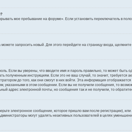
й?
крывать мое пребывание на форуме». Если установить переключатель в пол
да можете запросить новый. Для этого перейдите на страницу входа, щелкни
оль. Если вы уверены, что вводите имя и пароль правильно, то может быть о
ать полученным инструкциям. Если это не ваш случай, то значит, требуется а
ратором до того, как они смогут в них войти. Эта информация отображается
ям, указанными в этом сообщении. Если вы не получили сообщения, то возмо
ьный адрес электронной почты, но сообщения так и не получили, то обратит
ерьте электронное сообщение, которое пришло вам после регистрации), или
 Администраторы могут удалять неактивных пользователей в целях уменьшен