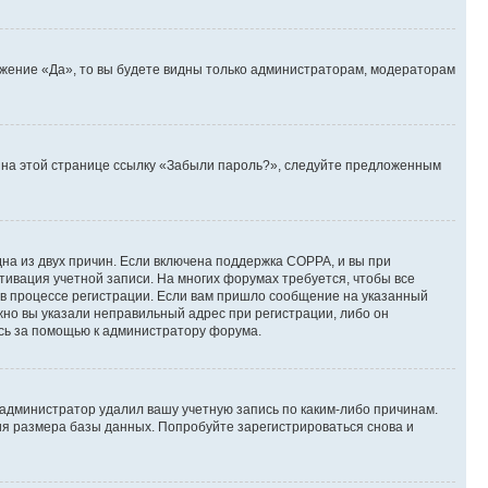
ожение «Да», то вы будете видны только администраторам, модераторам
те на этой странице ссылку «Забыли пароль?», следуйте предложенным
дна из двух причин. Если включена поддержка COPPA, и вы при
ктивация учетной записи. На многих форумах требуется, чтобы все
 в процессе регистрации. Если вам пришло сообщение на указанный
жно вы указали неправильный адрес при регистрации, либо он
есь за помощью к администратору форума.
 администратор удалил вашу учетную запись по каким-либо причинам.
ия размера базы данных. Попробуйте зарегистрироваться снова и