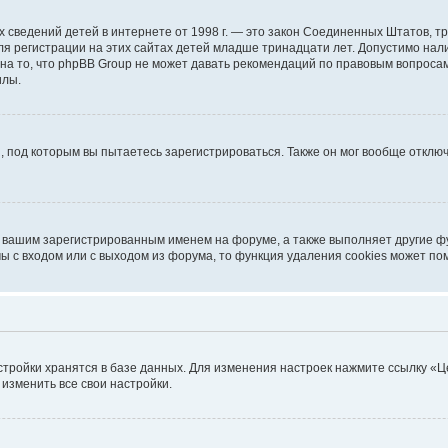
ичных сведений детей в интернете от 1998 г. — это закон Соединенных Штатов
я регистрации на этих сайтах детей младше тринадцати лет. Допустимо нал
на то, что phpBB Group не может давать рекомендаций по правовым вопроса
илы.
, под которым вы пытаетесь зарегистрироваться. Также он мог вообще откл
д вашим зарегистрированным именем на форуме, а также выполняет другие фу
 с входом или с выходом из форума, то функция удаления cookies может по
стройки хранятся в базе данных. Для изменения настроек нажмите ссылку «Ц
 изменить все свои настройки.