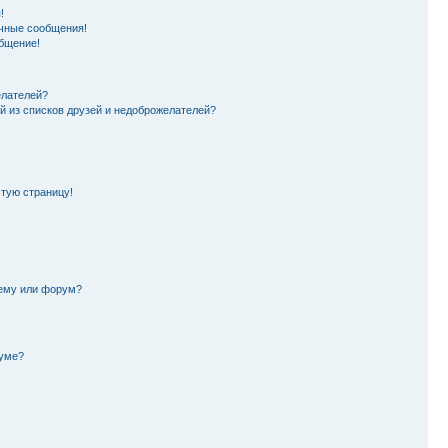
!
чные сообщения!
бщение!
елателей?
й из списков друзей и недоброжелателей?
стую страницу!
тему или форум?
руме?