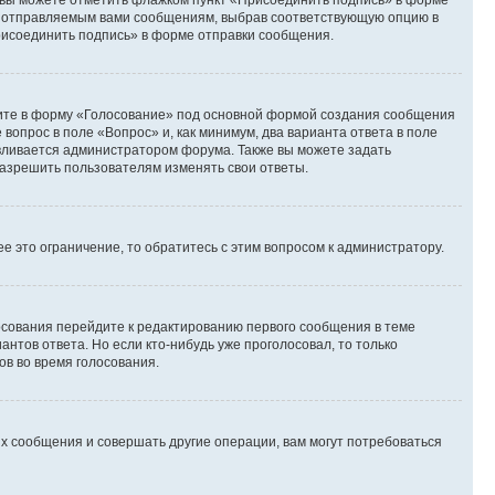
и вы можете отметить флажком пункт «Присоединить подпись» в форме
м отправляемым вами сообщениям, выбрав соответствующую опцию в
рисоединить подпись» в форме отправки сообщения.
дите в форму «Голосование» под основной формой создания сообщения
 вопрос в поле «Вопрос» и, как минимум, два варианта ответа в поле
авливается администратором форума. Также вы можете задать
 разрешить пользователям изменять свои ответы.
 это ограничение, то обратитесь с этим вопросом к администратору.
лосования перейдите к редактированию первого сообщения в теме
антов ответа. Но если кто-нибудь уже проголосовал, то только
ов во время голосования.
х сообщения и совершать другие операции, вам могут потребоваться