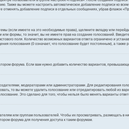
 центре пользователя в группе настроек «Подпись». После создания подпис
ию. Также вы можете настроить автоматическое добавление подписи ко все
те отменять добавление подписи в отдельных сообщениях, убрав флажок «П
темы (если имеете на это необходимые права), щелкните вкладку или перей
ки или формы, то значит, вы не имеете прав на создание голосований. Введите
екстового поля. Количество возможных вариантов ответа ограничено и устан
дения голосования (0 означает, что голосование будет постоянным), а также
тором форума. Если вам нужно добавить количество вариантов, превышающее
их создателями, модераторами или администраторами. Для редактирования го
совать, то вы можете удалить голосование или отредактировать любой из вари
осование. Это сделано для того, чтобы нельзя было менять варианты ответ
елям или группам пользователей. Чтобы их просматривать, размещать в ни
тором форума для получения доступа к таким форумам.