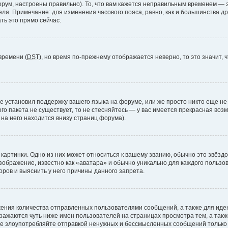
рум, настроены правильно). То, что вам кажется неправильным временем — э
теля. Примечание: для изменения часового пояса, равно, как и большинства 
ть это прямо сейчас.
времени (
DST
), но время по-прежнему отображается неверно, то это значит,
е установил поддержку вашего языка на форуме, или же просто никто еще не
ого пакета не существует, то не стесняйтесь — у вас имеется прекрасная во
а него находится внизу страниц форума).
артинки. Одно из них может относиться к вашему званию, обычно это звёздоч
зображение, известно как «аватара» и обычно уникально для каждого пользов
ров и выяснить у него причины данного запрета.
ения количества отправленных пользователями сообщений, а также для ид
ажаются чуть ниже имен пользователей на страницах просмотра тем, а так
не злоупотребляйте отправкой ненужных и бессмысленных сообщений только 