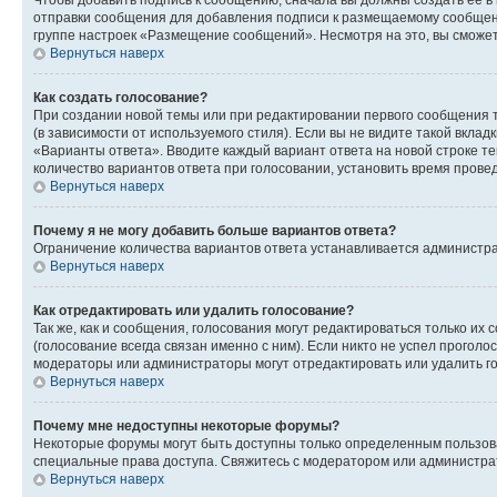
Чтобы добавить подпись к сообщению, сначала вы должны создать ее в
отправки сообщения для добавления подписи к размещаемому сообщен
группе настроек «Размещение сообщений». Несмотря на это, вы сможе
Вернуться наверх
Как создать голосование?
При создании новой темы или при редактировании первого сообщения 
(в зависимости от используемого стиля). Если вы не видите такой вклад
«Варианты ответа». Вводите каждый вариант ответа на новой строке т
количество вариантов ответа при голосовании, установить время прове
Вернуться наверх
Почему я не могу добавить больше вариантов ответа?
Ограничение количества вариантов ответа устанавливается администра
Вернуться наверх
Как отредактировать или удалить голосование?
Так же, как и сообщения, голосования могут редактироваться только 
(голосование всегда связан именно с ним). Если никто не успел проголо
модераторы или администраторы могут отредактировать или удалить гол
Вернуться наверх
Почему мне недоступны некоторые форумы?
Некоторые форумы могут быть доступны только определенным пользоват
специальные права доступа. Свяжитесь с модератором или администра
Вернуться наверх