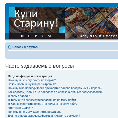
Список форумов
Часто задаваемые вопросы
Вход на форум и регистрация
Почему я не могу войти на форум?
Зачем вообще нужна регистрация?
Почему мне периодически приходится заново вводить имя и пароль?
Как сделать, чтобы я не появлялся в списке активных пользователей?
Я забыл пароль!
Я только что зарегистрировался, но не могу войти!
Я давно зарегистрирован, но больше не могу войти!
Что такое COPPA?
Почему я не могу зарегистрироваться?
Для чего предназначена функция «Удалить cookies»?