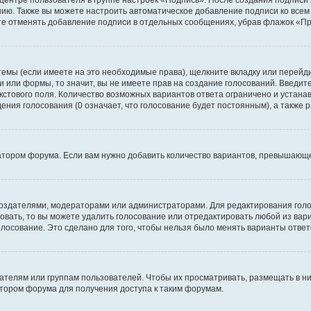
 центре пользователя в группе настроек «Подпись». После создания подпис
ию. Также вы можете настроить автоматическое добавление подписи ко все
те отменять добавление подписи в отдельных сообщениях, убрав флажок «П
темы (если имеете на это необходимые права), щелкните вкладку или перей
ки или формы, то значит, вы не имеете прав на создание голосований. Введите
екстового поля. Количество возможных вариантов ответа ограничено и устан
дения голосования (0 означает, что голосование будет постоянным), а также
тором форума. Если вам нужно добавить количество вариантов, превышающее
их создателями, модераторами или администраторами. Для редактирования го
совать, то вы можете удалить голосование или отредактировать любой из вари
осование. Это сделано для того, чтобы нельзя было менять варианты ответ
елям или группам пользователей. Чтобы их просматривать, размещать в ни
тором форума для получения доступа к таким форумам.