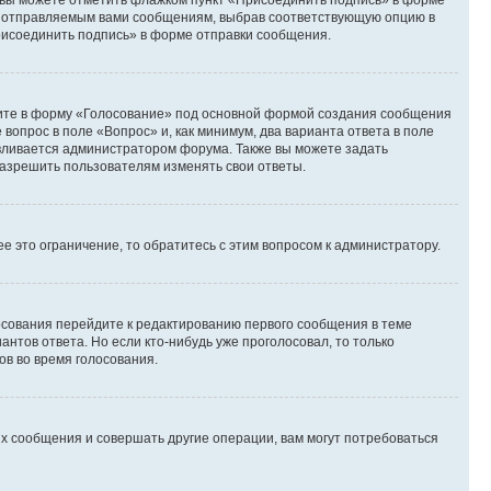
и вы можете отметить флажком пункт «Присоединить подпись» в форме
м отправляемым вами сообщениям, выбрав соответствующую опцию в
рисоединить подпись» в форме отправки сообщения.
дите в форму «Голосование» под основной формой создания сообщения
 вопрос в поле «Вопрос» и, как минимум, два варианта ответа в поле
авливается администратором форума. Также вы можете задать
 разрешить пользователям изменять свои ответы.
 это ограничение, то обратитесь с этим вопросом к администратору.
лосования перейдите к редактированию первого сообщения в теме
антов ответа. Но если кто-нибудь уже проголосовал, то только
ов во время голосования.
х сообщения и совершать другие операции, вам могут потребоваться