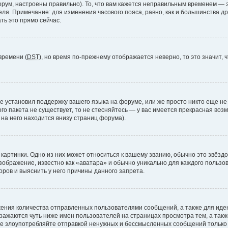
рум, настроены правильно). То, что вам кажется неправильным временем — э
теля. Примечание: для изменения часового пояса, равно, как и большинства 
ть это прямо сейчас.
времени (
DST
), но время по-прежнему отображается неверно, то это значит,
е установил поддержку вашего языка на форуме, или же просто никто еще не
ого пакета не существует, то не стесняйтесь — у вас имеется прекрасная во
а него находится внизу страниц форума).
артинки. Одно из них может относиться к вашему званию, обычно это звёздоч
зображение, известно как «аватара» и обычно уникально для каждого пользов
ров и выяснить у него причины данного запрета.
ения количества отправленных пользователями сообщений, а также для ид
ажаются чуть ниже имен пользователей на страницах просмотра тем, а так
не злоупотребляйте отправкой ненужных и бессмысленных сообщений только 