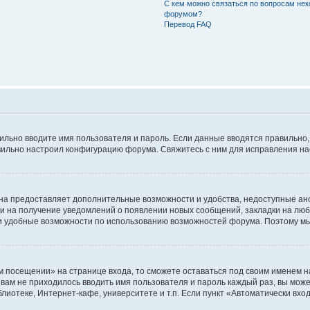
С кем можно связаться по вопросам нек
форумом?
Перевод FAQ
авильно вводите имя пользователя и пароль. Если данные вводятся правильно
авильно настроил конфигурацию форума. Свяжитесь с ним для исправления на
на предоставляет дополнительные возможности и удобства, недоступные ано
ки на получение уведомлений о появлении новых сообщений, закладки на люб
 удобные возможности по использованию возможностей форума. Поэтому мы
м посещении» на странице входа, то сможете оставаться под своим именем н
ы вам не приходилось вводить имя пользователя и пароль каждый раз, вы мож
отеке, Интернет-кафе, университете и т.п. Если пункт «Автоматически входи