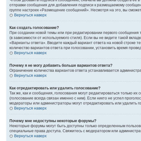
Чтобы добавить подпись к сообщению, сначала вы должны создать ее в
отправки сообщения для добавления подписи к размещаемому сообщен
группе настроек «Размещение сообщений». Несмотря на это, вы сможе
Вернуться наверх
Как создать голосование?
При создании новой темы или при редактировании первого сообщения 
(в зависимости от используемого стиля). Если вы не видите такой вклад
«Варианты ответа». Вводите каждый вариант ответа на новой строке т
количество вариантов ответа при голосовании, установить время прове
Вернуться наверх
Почему я не могу добавить больше вариантов ответа?
Ограничение количества вариантов ответа устанавливается администра
Вернуться наверх
Как отредактировать или удалить голосование?
Так же, как и сообщения, голосования могут редактироваться только 
(голосование всегда связан именно с ним). Если никто не успел проголо
модераторы или администраторы могут отредактировать или удалить гол
Вернуться наверх
Почему мне недоступны некоторые форумы?
Некоторые форумы могут быть доступны только определенным пользоват
специальные права доступа. Свяжитесь с модератором или администра
Вернуться наверх