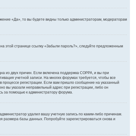
ожение «Да», то вы будете видны только администраторам, модераторам
те на этой странице ссылку «Забыли пароль?», следуйте предложенным
дна из двух причин. Если включена поддержка COPPA, и вы при
ктивация учетной записи. На многих форумах требуется, чтобы все
 в процессе регистрации. Если вам пришло сообщение на указанный
жно вы указали неправильный адрес при регистрации, либо он
есь за помощью к администратору форума.
 администратор удалил вашу учетную запись по каким-либо причинам.
ия размера базы данных. Попробуйте зарегистрироваться снова и