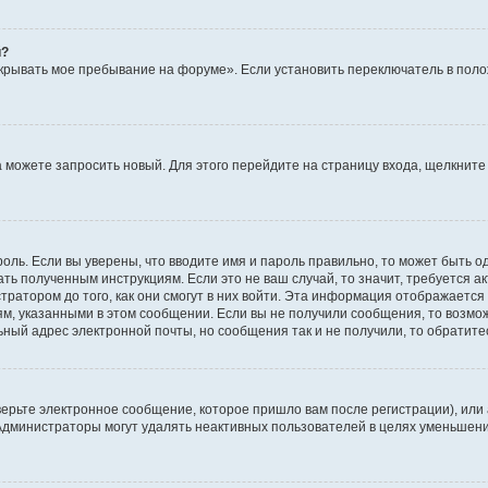
й?
крывать мое пребывание на форуме». Если установить переключатель в пол
да можете запросить новый. Для этого перейдите на страницу входа, щелкни
оль. Если вы уверены, что вводите имя и пароль правильно, то может быть о
ать полученным инструкциям. Если это не ваш случай, то значит, требуется а
ратором до того, как они смогут в них войти. Эта информация отображается
ям, указанными в этом сообщении. Если вы не получили сообщения, то возмо
ьный адрес электронной почты, но сообщения так и не получили, то обратит
ерьте электронное сообщение, которое пришло вам после регистрации), или
 Администраторы могут удалять неактивных пользователей в целях уменьшен