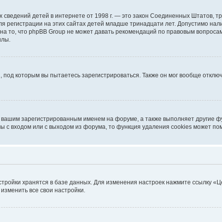
ичных сведений детей в интернете от 1998 г. — это закон Соединенных Штатов
я регистрации на этих сайтах детей младше тринадцати лет. Допустимо нал
на то, что phpBB Group не может давать рекомендаций по правовым вопроса
илы.
, под которым вы пытаетесь зарегистрироваться. Также он мог вообще откл
д вашим зарегистрированным именем на форуме, а также выполняет другие фу
 с входом или с выходом из форума, то функция удаления cookies может по
стройки хранятся в базе данных. Для изменения настроек нажмите ссылку «Ц
 изменить все свои настройки.