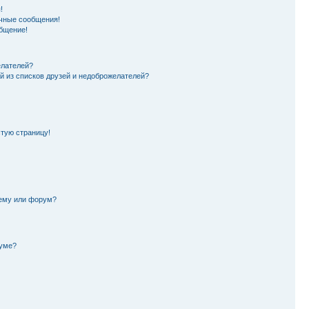
!
чные сообщения!
бщение!
елателей?
й из списков друзей и недоброжелателей?
стую страницу!
тему или форум?
руме?