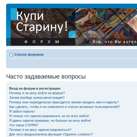
Список форумов
Часто задаваемые вопросы
Вход на форум и регистрация
Почему я не могу войти на форум?
Зачем вообще нужна регистрация?
Почему мне периодически приходится заново вводить имя и пароль?
Как сделать, чтобы я не появлялся в списке активных пользователей?
Я забыл пароль!
Я только что зарегистрировался, но не могу войти!
Я давно зарегистрирован, но больше не могу войти!
Что такое COPPA?
Почему я не могу зарегистрироваться?
Для чего предназначена функция «Удалить cookies»?