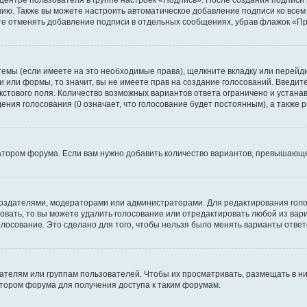
 центре пользователя в группе настроек «Подпись». После создания подпис
ию. Также вы можете настроить автоматическое добавление подписи ко все
те отменять добавление подписи в отдельных сообщениях, убрав флажок «П
темы (если имеете на это необходимые права), щелкните вкладку или перей
ки или формы, то значит, вы не имеете прав на создание голосований. Введите
екстового поля. Количество возможных вариантов ответа ограничено и устан
дения голосования (0 означает, что голосование будет постоянным), а также
тором форума. Если вам нужно добавить количество вариантов, превышающее
их создателями, модераторами или администраторами. Для редактирования го
совать, то вы можете удалить голосование или отредактировать любой из вари
осование. Это сделано для того, чтобы нельзя было менять варианты ответ
елям или группам пользователей. Чтобы их просматривать, размещать в ни
тором форума для получения доступа к таким форумам.