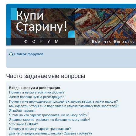
Список форумов
Часто задаваемые вопросы
Вход на форум и регистрация
Почему я не могу войти на форум?
Зачем вообще нужна регистрация?
Почему мне периодически приходится заново вводить имя и пароль?
Как сделать, чтобы я не появлялся в списке активных пользователей?
Я забыл пароль!
Я только что зарегистрировался, но не могу войти!
Я давно зарегистрирован, но больше не могу войти!
Что такое COPPA?
Почему я не могу зарегистрироваться?
Для чего предназначена функция «Удалить cookies»?