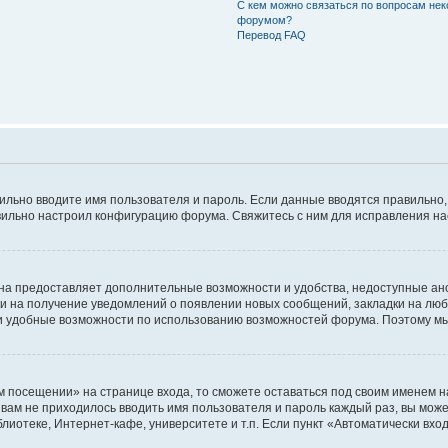
С кем можно связаться по вопросам нек
форумом?
Перевод FAQ
авильно вводите имя пользователя и пароль. Если данные вводятся правильно
авильно настроил конфигурацию форума. Свяжитесь с ним для исправления на
на предоставляет дополнительные возможности и удобства, недоступные ано
ки на получение уведомлений о появлении новых сообщений, закладки на люб
 удобные возможности по использованию возможностей форума. Поэтому мы
м посещении» на странице входа, то сможете оставаться под своим именем н
ы вам не приходилось вводить имя пользователя и пароль каждый раз, вы мож
отеке, Интернет-кафе, университете и т.п. Если пункт «Автоматически входи