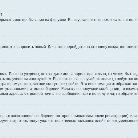
й?
крывать мое пребывание на форуме». Если установить переключатель в пол
да можете запросить новый. Для этого перейдите на страницу входа, щелкни
оль. Если вы уверены, что вводите имя и пароль правильно, то может быть о
ать полученным инструкциям. Если это не ваш случай, то значит, требуется а
ратором до того, как они смогут в них войти. Эта информация отображается
ям, указанными в этом сообщении. Если вы не получили сообщения, то возмо
ьный адрес электронной почты, но сообщения так и не получили, то обратит
ерьте электронное сообщение, которое пришло вам после регистрации), или
 Администраторы могут удалять неактивных пользователей в целях уменьшен