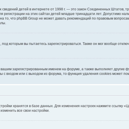
ичных сведений детей в интернете от 1998 г. — это закон Соединенных Штатов
я регистрации на этих сайтах детей младше тринадцати лет. Допустимо нал
на то, что phpBB Group не может давать рекомендаций по правовым вопроса
илы.
, под которым вы пытаетесь зарегистрироваться. Также он мог вообще откл
д вашим зарегистрированным именем на форуме, а также выполняет другие фу
 с входом или с выходом из форума, то функция удаления cookies может по
стройки хранятся в базе данных. Для изменения настроек нажмите ссылку «Ц
 изменить все свои настройки.