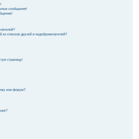
!
чные сообщения!
бщение!
елателей?
й из списков друзей и недоброжелателей?
стую страницу!
тему или форум?
руме?