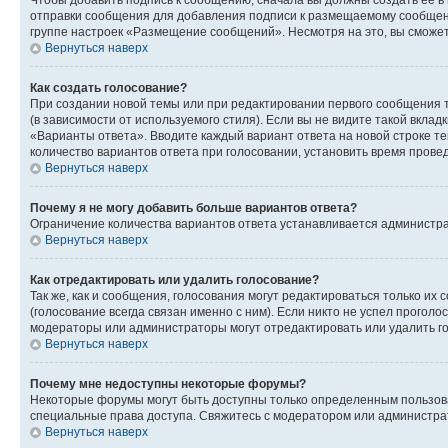
Чтобы добавить подпись к сообщению, сначала вы должны создать ее в
отправки сообщения для добавления подписи к размещаемому сообщен
группе настроек «Размещение сообщений». Несмотря на это, вы сможе
Вернуться наверх
Как создать голосование?
При создании новой темы или при редактировании первого сообщения 
(в зависимости от используемого стиля). Если вы не видите такой вклад
«Варианты ответа». Вводите каждый вариант ответа на новой строке т
количество вариантов ответа при голосовании, установить время прове
Вернуться наверх
Почему я не могу добавить больше вариантов ответа?
Ограничение количества вариантов ответа устанавливается администра
Вернуться наверх
Как отредактировать или удалить голосование?
Так же, как и сообщения, голосования могут редактироваться только 
(голосование всегда связан именно с ним). Если никто не успел проголо
модераторы или администраторы могут отредактировать или удалить гол
Вернуться наверх
Почему мне недоступны некоторые форумы?
Некоторые форумы могут быть доступны только определенным пользоват
специальные права доступа. Свяжитесь с модератором или администра
Вернуться наверх