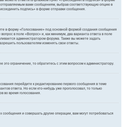
и вы можете отметить флажком пункт «Присоединить подпись» в форме
м отправляемым вами сообщениям, выбрав соответствующую опцию в
рисоединить подпись» в форме отправки сообщения.
дите в форму «Голосование» под основной формой создания сообщения
 вопрос в поле «Вопрос» и, как минимум, два варианта ответа в поле
авливается администратором форума. Также вы можете задать
 разрешить пользователям изменять свои ответы.
 это ограничение, то обратитесь с этим вопросом к администратору.
лосования перейдите к редактированию первого сообщения в теме
антов ответа. Но если кто-нибудь уже проголосовал, то только
ов во время голосования.
х сообщения и совершать другие операции, вам могут потребоваться