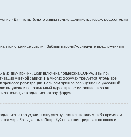
ожение «Да», то вы будете видны только администраторам, модераторам
те на этой странице ссылку «Забыли пароль?», следуйте предложенным
дна из двух причин. Если включена поддержка COPPA, и вы при
ктивация учетной записи. На многих форумах требуется, чтобы все
 в процессе регистрации. Если вам пришло сообщение на указанный
жно вы указали неправильный адрес при регистрации, либо он
есь за помощью к администратору форума.
 администратор удалил вашу учетную запись по каким-либо причинам.
ия размера базы данных. Попробуйте зарегистрироваться снова и