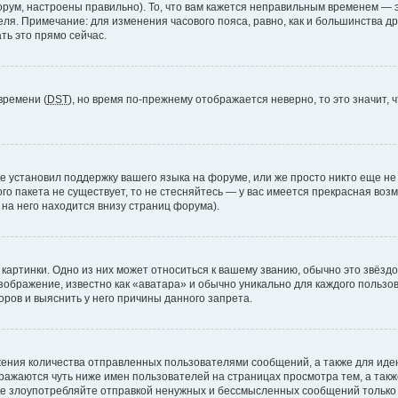
рум, настроены правильно). То, что вам кажется неправильным временем — э
теля. Примечание: для изменения часового пояса, равно, как и большинства 
ть это прямо сейчас.
времени (
DST
), но время по-прежнему отображается неверно, то это значит,
е установил поддержку вашего языка на форуме, или же просто никто еще не
ого пакета не существует, то не стесняйтесь — у вас имеется прекрасная во
а него находится внизу страниц форума).
артинки. Одно из них может относиться к вашему званию, обычно это звёздоч
зображение, известно как «аватара» и обычно уникально для каждого пользов
ров и выяснить у него причины данного запрета.
ения количества отправленных пользователями сообщений, а также для ид
ажаются чуть ниже имен пользователей на страницах просмотра тем, а так
не злоупотребляйте отправкой ненужных и бессмысленных сообщений только 