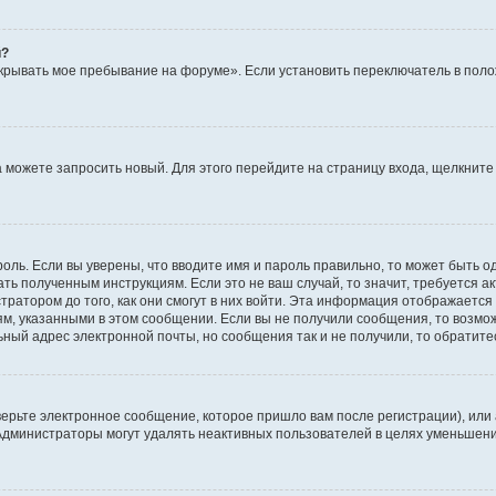
й?
крывать мое пребывание на форуме». Если установить переключатель в пол
да можете запросить новый. Для этого перейдите на страницу входа, щелкни
оль. Если вы уверены, что вводите имя и пароль правильно, то может быть о
ать полученным инструкциям. Если это не ваш случай, то значит, требуется а
ратором до того, как они смогут в них войти. Эта информация отображается
ям, указанными в этом сообщении. Если вы не получили сообщения, то возмо
ьный адрес электронной почты, но сообщения так и не получили, то обратит
ерьте электронное сообщение, которое пришло вам после регистрации), или
 Администраторы могут удалять неактивных пользователей в целях уменьшен