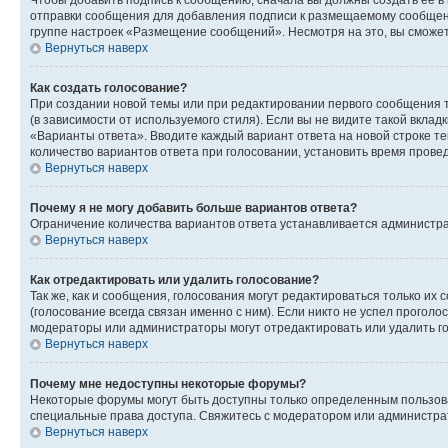
Чтобы добавить подпись к сообщению, сначала вы должны создать ее в
отправки сообщения для добавления подписи к размещаемому сообщен
группе настроек «Размещение сообщений». Несмотря на это, вы сможе
Вернуться наверх
Как создать голосование?
При создании новой темы или при редактировании первого сообщения 
(в зависимости от используемого стиля). Если вы не видите такой вклад
«Варианты ответа». Вводите каждый вариант ответа на новой строке т
количество вариантов ответа при голосовании, установить время прове
Вернуться наверх
Почему я не могу добавить больше вариантов ответа?
Ограничение количества вариантов ответа устанавливается администра
Вернуться наверх
Как отредактировать или удалить голосование?
Так же, как и сообщения, голосования могут редактироваться только 
(голосование всегда связан именно с ним). Если никто не успел проголо
модераторы или администраторы могут отредактировать или удалить гол
Вернуться наверх
Почему мне недоступны некоторые форумы?
Некоторые форумы могут быть доступны только определенным пользоват
специальные права доступа. Свяжитесь с модератором или администра
Вернуться наверх