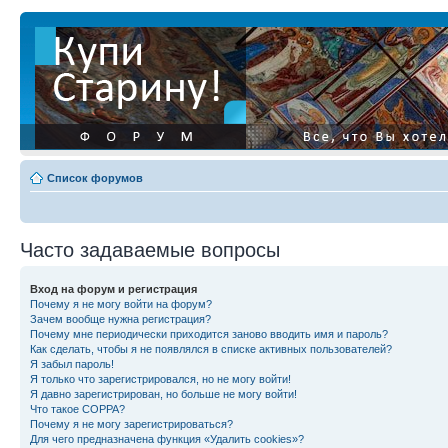
Список форумов
Часто задаваемые вопросы
Вход на форум и регистрация
Почему я не могу войти на форум?
Зачем вообще нужна регистрация?
Почему мне периодически приходится заново вводить имя и пароль?
Как сделать, чтобы я не появлялся в списке активных пользователей?
Я забыл пароль!
Я только что зарегистрировался, но не могу войти!
Я давно зарегистрирован, но больше не могу войти!
Что такое COPPA?
Почему я не могу зарегистрироваться?
Для чего предназначена функция «Удалить cookies»?