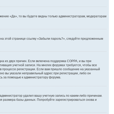
ожение «Да», то вы будете видны только администраторам, модераторам
те на этой странице ссылку «Забыли пароль?», следуйте предложенным
дна из двух причин. Если включена поддержка COPPA, и вы при
ктивация учетной записи. На многих форумах требуется, чтобы все
 в процессе регистрации. Если вам пришло сообщение на указанный
жно вы указали неправильный адрес при регистрации, либо он
есь за помощью к администратору форума.
 администратор удалил вашу учетную запись по каким-либо причинам.
ия размера базы данных. Попробуйте зарегистрироваться снова и