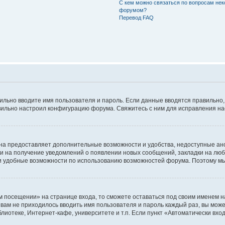
С кем можно связаться по вопросам нек
форумом?
Перевод FAQ
авильно вводите имя пользователя и пароль. Если данные вводятся правильно
авильно настроил конфигурацию форума. Свяжитесь с ним для исправления на
на предоставляет дополнительные возможности и удобства, недоступные ано
ки на получение уведомлений о появлении новых сообщений, закладки на люб
 удобные возможности по использованию возможностей форума. Поэтому мы
м посещении» на странице входа, то сможете оставаться под своим именем н
ы вам не приходилось вводить имя пользователя и пароль каждый раз, вы мож
отеке, Интернет-кафе, университете и т.п. Если пункт «Автоматически входи