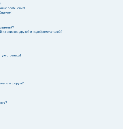
!
чные сообщения!
бщение!
елателей?
й из списков друзей и недоброжелателей?
стую страницу!
тему или форум?
руме?