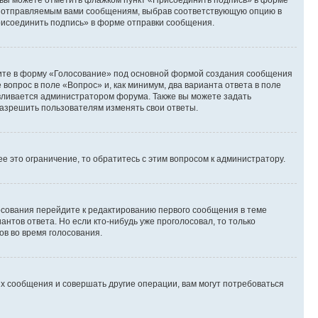
и вы можете отметить флажком пункт «Присоединить подпись» в форме
м отправляемым вами сообщениям, выбрав соответствующую опцию в
рисоединить подпись» в форме отправки сообщения.
дите в форму «Голосование» под основной формой создания сообщения
 вопрос в поле «Вопрос» и, как минимум, два варианта ответа в поле
авливается администратором форума. Также вы можете задать
 разрешить пользователям изменять свои ответы.
 это ограничение, то обратитесь с этим вопросом к администратору.
лосования перейдите к редактированию первого сообщения в теме
антов ответа. Но если кто-нибудь уже проголосовал, то только
ов во время голосования.
х сообщения и совершать другие операции, вам могут потребоваться