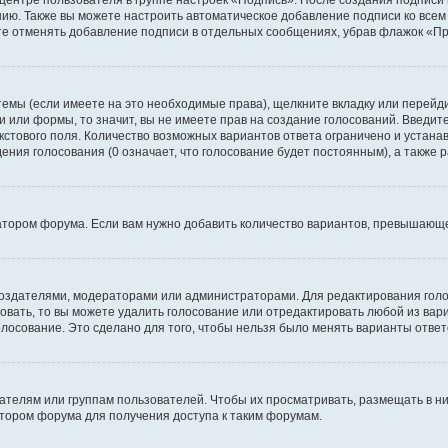
 центре пользователя в группе настроек «Подпись». После создания подпис
ию. Также вы можете настроить автоматическое добавление подписи ко все
те отменять добавление подписи в отдельных сообщениях, убрав флажок «П
темы (если имеете на это необходимые права), щелкните вкладку или перей
ки или формы, то значит, вы не имеете прав на создание голосований. Введите
екстового поля. Количество возможных вариантов ответа ограничено и устан
дения голосования (0 означает, что голосование будет постоянным), а также
тором форума. Если вам нужно добавить количество вариантов, превышающее
их создателями, модераторами или администраторами. Для редактирования го
совать, то вы можете удалить голосование или отредактировать любой из вари
осование. Это сделано для того, чтобы нельзя было менять варианты ответ
елям или группам пользователей. Чтобы их просматривать, размещать в ни
тором форума для получения доступа к таким форумам.