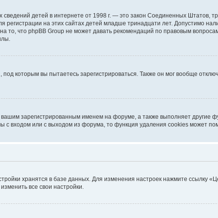
ичных сведений детей в интернете от 1998 г. — это закон Соединенных Штатов
я регистрации на этих сайтах детей младше тринадцати лет. Допустимо нал
на то, что phpBB Group не может давать рекомендаций по правовым вопроса
илы.
, под которым вы пытаетесь зарегистрироваться. Также он мог вообще откл
д вашим зарегистрированным именем на форуме, а также выполняет другие фу
 с входом или с выходом из форума, то функция удаления cookies может по
стройки хранятся в базе данных. Для изменения настроек нажмите ссылку «Ц
 изменить все свои настройки.