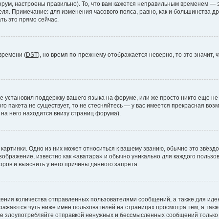
рум, настроены правильно). То, что вам кажется неправильным временем — э
теля. Примечание: для изменения часового пояса, равно, как и большинства 
ть это прямо сейчас.
времени (
DST
), но время по-прежнему отображается неверно, то это значит,
е установил поддержку вашего языка на форуме, или же просто никто еще не
ого пакета не существует, то не стесняйтесь — у вас имеется прекрасная во
а него находится внизу страниц форума).
артинки. Одно из них может относиться к вашему званию, обычно это звёздоч
зображение, известно как «аватара» и обычно уникально для каждого пользов
ров и выяснить у него причины данного запрета.
ения количества отправленных пользователями сообщений, а также для ид
ажаются чуть ниже имен пользователей на страницах просмотра тем, а так
не злоупотребляйте отправкой ненужных и бессмысленных сообщений только 