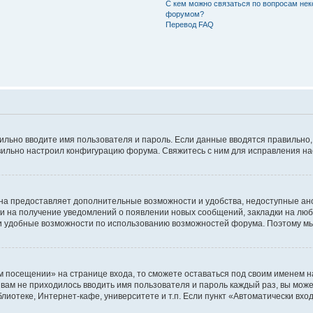
С кем можно связаться по вопросам нек
форумом?
Перевод FAQ
авильно вводите имя пользователя и пароль. Если данные вводятся правильно
авильно настроил конфигурацию форума. Свяжитесь с ним для исправления на
на предоставляет дополнительные возможности и удобства, недоступные ано
ки на получение уведомлений о появлении новых сообщений, закладки на люб
 удобные возможности по использованию возможностей форума. Поэтому мы
м посещении» на странице входа, то сможете оставаться под своим именем н
ы вам не приходилось вводить имя пользователя и пароль каждый раз, вы мож
отеке, Интернет-кафе, университете и т.п. Если пункт «Автоматически входи