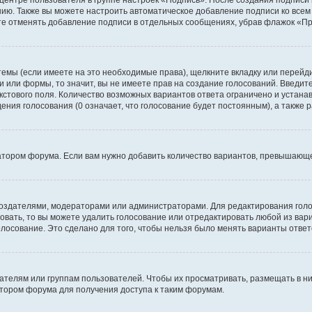
 центре пользователя в группе настроек «Подпись». После создания подпис
ию. Также вы можете настроить автоматическое добавление подписи ко все
те отменять добавление подписи в отдельных сообщениях, убрав флажок «П
темы (если имеете на это необходимые права), щелкните вкладку или перей
ки или формы, то значит, вы не имеете прав на создание голосований. Введите
екстового поля. Количество возможных вариантов ответа ограничено и устан
дения голосования (0 означает, что голосование будет постоянным), а также
тором форума. Если вам нужно добавить количество вариантов, превышающее
их создателями, модераторами или администраторами. Для редактирования го
совать, то вы можете удалить голосование или отредактировать любой из вари
осование. Это сделано для того, чтобы нельзя было менять варианты ответ
елям или группам пользователей. Чтобы их просматривать, размещать в ни
тором форума для получения доступа к таким форумам.