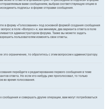
и вы можете отметить флажком пункт «Присоединить подпись» в форме
м отправляемым вами сообщениям, выбрав соответствующую опцию в
рисоединить подпись» в форме отправки сообщения.
дите в форму «Голосование» под основной формой создания сообщения
 вопрос в поле «Вопрос» и, как минимум, два варианта ответа в поле
авливается администратором форума. Также вы можете задать
 разрешить пользователям изменять свои ответы.
 это ограничение, то обратитесь с этим вопросом к администратору.
лосования перейдите к редактированию первого сообщения в теме
антов ответа. Но если кто-нибудь уже проголосовал, то только
ов во время голосования.
х сообщения и совершать другие операции, вам могут потребоваться