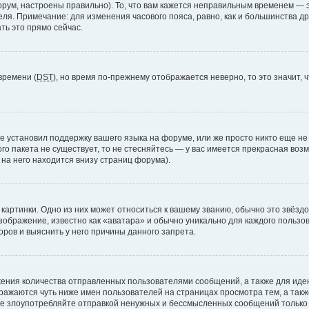
рум, настроены правильно). То, что вам кажется неправильным временем — э
теля. Примечание: для изменения часового пояса, равно, как и большинства 
ть это прямо сейчас.
времени (
DST
), но время по-прежнему отображается неверно, то это значит,
е установил поддержку вашего языка на форуме, или же просто никто еще не
ого пакета не существует, то не стесняйтесь — у вас имеется прекрасная во
а него находится внизу страниц форума).
артинки. Одно из них может относиться к вашему званию, обычно это звёздоч
зображение, известно как «аватара» и обычно уникально для каждого пользов
ров и выяснить у него причины данного запрета.
ения количества отправленных пользователями сообщений, а также для ид
ажаются чуть ниже имен пользователей на страницах просмотра тем, а так
не злоупотребляйте отправкой ненужных и бессмысленных сообщений только 