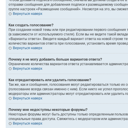
Чтобы добавить подпись к сообщению, сначала вы должны создать ее в
отправки сообщения для добавления подписи к размещаемому сообщен
группе настроек «Размещение сообщений». Несмотря на это, вы сможе
Вернуться наверх
Как создать голосование?
При создании новой темы или при редактировании первого сообщения 
(в зависимости от используемого стиля). Если вы не видите такой вклад
«Варианты ответа». Вводите каждый вариант ответа на новой строке т
количество вариантов ответа при голосовании, установить время прове
Вернуться наверх
Почему я не могу добавить больше вариантов ответа?
Ограничение количества вариантов ответа устанавливается администра
Вернуться наверх
Как отредактировать или удалить голосование?
Так же, как и сообщения, голосования могут редактироваться только 
(голосование всегда связан именно с ним). Если никто не успел проголо
модераторы или администраторы могут отредактировать или удалить гол
Вернуться наверх
Почему мне недоступны некоторые форумы?
Некоторые форумы могут быть доступны только определенным пользоват
специальные права доступа. Свяжитесь с модератором или администра
Вернуться наверх