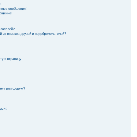
!
чные сообщения!
бщение!
елателей?
й из списков друзей и недоброжелателей?
стую страницу!
тему или форум?
руме?