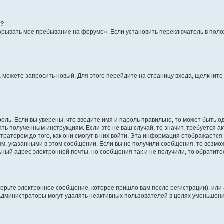
й?
крывать мое пребывание на форуме». Если установить переключатель в пол
да можете запросить новый. Для этого перейдите на страницу входа, щелкни
оль. Если вы уверены, что вводите имя и пароль правильно, то может быть о
ать полученным инструкциям. Если это не ваш случай, то значит, требуется а
ратором до того, как они смогут в них войти. Эта информация отображается
ям, указанными в этом сообщении. Если вы не получили сообщения, то возмо
ьный адрес электронной почты, но сообщения так и не получили, то обратит
ерьте электронное сообщение, которое пришло вам после регистрации), или
 Администраторы могут удалять неактивных пользователей в целях уменьшен