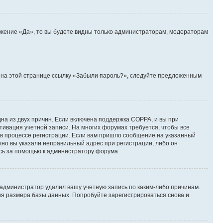
ожение «Да», то вы будете видны только администраторам, модераторам
те на этой странице ссылку «Забыли пароль?», следуйте предложенным
дна из двух причин. Если включена поддержка COPPA, и вы при
ктивация учетной записи. На многих форумах требуется, чтобы все
 в процессе регистрации. Если вам пришло сообщение на указанный
жно вы указали неправильный адрес при регистрации, либо он
есь за помощью к администратору форума.
 администратор удалил вашу учетную запись по каким-либо причинам.
ия размера базы данных. Попробуйте зарегистрироваться снова и