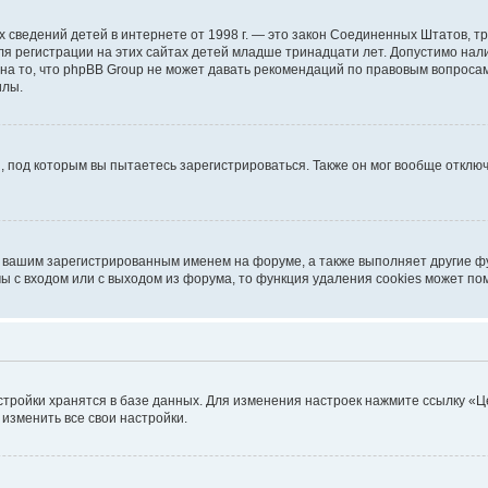
ичных сведений детей в интернете от 1998 г. — это закон Соединенных Штатов
я регистрации на этих сайтах детей младше тринадцати лет. Допустимо нал
на то, что phpBB Group не может давать рекомендаций по правовым вопроса
илы.
, под которым вы пытаетесь зарегистрироваться. Также он мог вообще откл
д вашим зарегистрированным именем на форуме, а также выполняет другие фу
 с входом или с выходом из форума, то функция удаления cookies может по
стройки хранятся в базе данных. Для изменения настроек нажмите ссылку «Ц
 изменить все свои настройки.