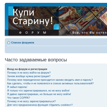
Список форумов
Часто задаваемые вопросы
Вход на форум и регистрация
Почему я не могу войти на форум?
Зачем вообще нужна регистрация?
Почему мне периодически приходится заново вводить имя и пароль?
Как сделать, чтобы я не появлялся в списке активных пользователей?
Я забыл пароль!
Я только что зарегистрировался, но не могу войти!
Я давно зарегистрирован, но больше не могу войти!
Что такое COPPA?
Почему я не могу зарегистрироваться?
Для чего предназначена функция «Удалить cookies»?