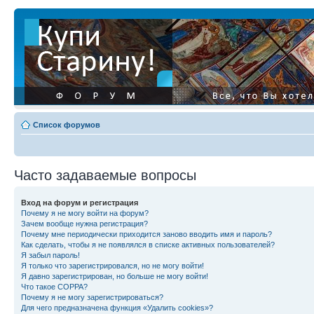
Список форумов
Часто задаваемые вопросы
Вход на форум и регистрация
Почему я не могу войти на форум?
Зачем вообще нужна регистрация?
Почему мне периодически приходится заново вводить имя и пароль?
Как сделать, чтобы я не появлялся в списке активных пользователей?
Я забыл пароль!
Я только что зарегистрировался, но не могу войти!
Я давно зарегистрирован, но больше не могу войти!
Что такое COPPA?
Почему я не могу зарегистрироваться?
Для чего предназначена функция «Удалить cookies»?