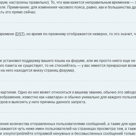
рум, настроены правильно). То, что вам кажется неправильным временем — э
теля. Примечание: для изменения часового пояса, равно, как и большинства 
ть это прямо сейчас.
времени (
DST
), но время по-прежнему отображается неверно, то это значит,
е установил поддержку вашего языка на форуме, или же просто никто еще не
ого пакета не существует, то не стесняйтесь — у вас имеется прекрасная во
а него находится внизу страниц форума).
артинки. Одно из них может относиться к вашему званию, обычно это звёздоч
зображение, известно как «аватара» и обычно уникально для каждого пользов
ров и выяснить у него причины данного запрета.
ения количества отправленных пользователями сообщений, а также для ид
ажаются чуть ниже имен пользователей на страницах просмотра тем, а так
не злоупотребляйте отправкой ненужных и бессмысленных сообщений только 