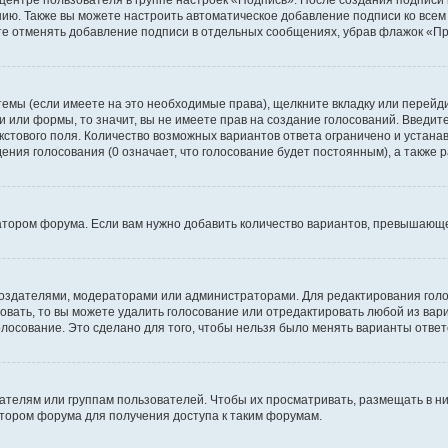
 центре пользователя в группе настроек «Подпись». После создания подпис
ию. Также вы можете настроить автоматическое добавление подписи ко все
те отменять добавление подписи в отдельных сообщениях, убрав флажок «П
темы (если имеете на это необходимые права), щелкните вкладку или перей
ки или формы, то значит, вы не имеете прав на создание голосований. Введите
екстового поля. Количество возможных вариантов ответа ограничено и устан
дения голосования (0 означает, что голосование будет постоянным), а также
тором форума. Если вам нужно добавить количество вариантов, превышающее
их создателями, модераторами или администраторами. Для редактирования го
совать, то вы можете удалить голосование или отредактировать любой из вари
осование. Это сделано для того, чтобы нельзя было менять варианты ответ
елям или группам пользователей. Чтобы их просматривать, размещать в ни
тором форума для получения доступа к таким форумам.