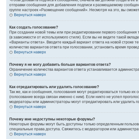
Чтобы добавить подпись к сообщению, сначала вы должны создать ее в
отправки сообщения для добавления подписи к размещаемому сообщен
группе настроек «Размещение сообщений». Несмотря на это, вы сможе
Вернуться наверх
Как создать голосование?
При создании новой темы или при редактировании первого сообщения 
(в зависимости от используемого стиля). Если вы не видите такой вклад
«Варианты ответа». Вводите каждый вариант ответа на новой строке т
количество вариантов ответа при голосовании, установить время прове
Вернуться наверх
Почему я не могу добавить больше вариантов ответа?
Ограничение количества вариантов ответа устанавливается администра
Вернуться наверх
Как отредактировать или удалить голосование?
Так же, как и сообщения, голосования могут редактироваться только 
(голосование всегда связан именно с ним). Если никто не успел проголо
модераторы или администраторы могут отредактировать или удалить гол
Вернуться наверх
Почему мне недоступны некоторые форумы?
Некоторые форумы могут быть доступны только определенным пользоват
специальные права доступа. Свяжитесь с модератором или администра
Вернуться наверх