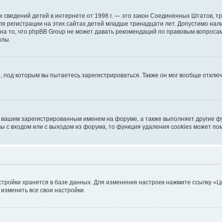
ичных сведений детей в интернете от 1998 г. — это закон Соединенных Штатов
я регистрации на этих сайтах детей младше тринадцати лет. Допустимо нал
на то, что phpBB Group не может давать рекомендаций по правовым вопроса
илы.
, под которым вы пытаетесь зарегистрироваться. Также он мог вообще откл
д вашим зарегистрированным именем на форуме, а также выполняет другие фу
 с входом или с выходом из форума, то функция удаления cookies может по
стройки хранятся в базе данных. Для изменения настроек нажмите ссылку «Ц
 изменить все свои настройки.