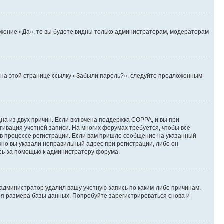
ожение «Да», то вы будете видны только администраторам, модераторам
те на этой странице ссылку «Забыли пароль?», следуйте предложенным
дна из двух причин. Если включена поддержка COPPA, и вы при
ктивация учетной записи. На многих форумах требуется, чтобы все
 в процессе регистрации. Если вам пришло сообщение на указанный
жно вы указали неправильный адрес при регистрации, либо он
есь за помощью к администратору форума.
 администратор удалил вашу учетную запись по каким-либо причинам.
ия размера базы данных. Попробуйте зарегистрироваться снова и