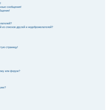
!
чные сообщения!
бщение!
елателей?
й из списков друзей и недоброжелателей?
стую страницу!
тему или форум?
руме?