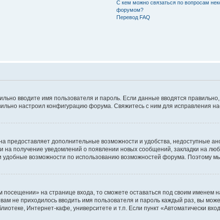
С кем можно связаться по вопросам нек
форумом?
Перевод FAQ
авильно вводите имя пользователя и пароль. Если данные вводятся правильно
авильно настроил конфигурацию форума. Свяжитесь с ним для исправления на
на предоставляет дополнительные возможности и удобства, недоступные ано
ки на получение уведомлений о появлении новых сообщений, закладки на люб
 удобные возможности по использованию возможностей форума. Поэтому мы
м посещении» на странице входа, то сможете оставаться под своим именем н
ы вам не приходилось вводить имя пользователя и пароль каждый раз, вы мож
отеке, Интернет-кафе, университете и т.п. Если пункт «Автоматически входи