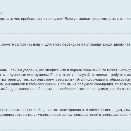
й?
крывать мое пребывание на форуме». Если установить переключатель в пол
да можете запросить новый. Для этого перейдите на страницу входа, щелкни
оль. Если вы уверены, что вводите имя и пароль правильно, то может быть о
ать полученным инструкциям. Если это не ваш случай, то значит, требуется а
ратором до того, как они смогут в них войти. Эта информация отображается
ям, указанными в этом сообщении. Если вы не получили сообщения, то возмо
ьный адрес электронной почты, но сообщения так и не получили, то обратит
ерьте электронное сообщение, которое пришло вам после регистрации), или
 Администраторы могут удалять неактивных пользователей в целях уменьшен