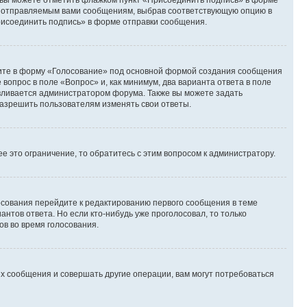
и вы можете отметить флажком пункт «Присоединить подпись» в форме
м отправляемым вами сообщениям, выбрав соответствующую опцию в
рисоединить подпись» в форме отправки сообщения.
дите в форму «Голосование» под основной формой создания сообщения
 вопрос в поле «Вопрос» и, как минимум, два варианта ответа в поле
авливается администратором форума. Также вы можете задать
 разрешить пользователям изменять свои ответы.
 это ограничение, то обратитесь с этим вопросом к администратору.
лосования перейдите к редактированию первого сообщения в теме
антов ответа. Но если кто-нибудь уже проголосовал, то только
ов во время голосования.
х сообщения и совершать другие операции, вам могут потребоваться