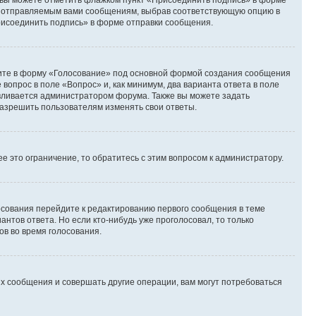
и вы можете отметить флажком пункт «Присоединить подпись» в форме
м отправляемым вами сообщениям, выбрав соответствующую опцию в
рисоединить подпись» в форме отправки сообщения.
дите в форму «Голосование» под основной формой создания сообщения
 вопрос в поле «Вопрос» и, как минимум, два варианта ответа в поле
авливается администратором форума. Также вы можете задать
 разрешить пользователям изменять свои ответы.
 это ограничение, то обратитесь с этим вопросом к администратору.
лосования перейдите к редактированию первого сообщения в теме
антов ответа. Но если кто-нибудь уже проголосовал, то только
ов во время голосования.
х сообщения и совершать другие операции, вам могут потребоваться