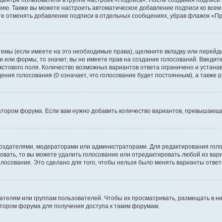
 центре пользователя в группе настроек «Подпись». После создания подпис
ию. Также вы можете настроить автоматическое добавление подписи ко все
те отменять добавление подписи в отдельных сообщениях, убрав флажок «П
темы (если имеете на это необходимые права), щелкните вкладку или перей
ки или формы, то значит, вы не имеете прав на создание голосований. Введите
екстового поля. Количество возможных вариантов ответа ограничено и устан
дения голосования (0 означает, что голосование будет постоянным), а также
тором форума. Если вам нужно добавить количество вариантов, превышающее
их создателями, модераторами или администраторами. Для редактирования го
совать, то вы можете удалить голосование или отредактировать любой из вари
осование. Это сделано для того, чтобы нельзя было менять варианты ответ
елям или группам пользователей. Чтобы их просматривать, размещать в ни
тором форума для получения доступа к таким форумам.