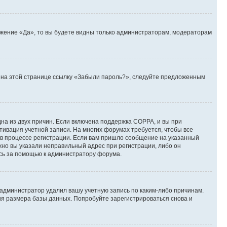
ожение «Да», то вы будете видны только администраторам, модераторам
те на этой странице ссылку «Забыли пароль?», следуйте предложенным
дна из двух причин. Если включена поддержка COPPA, и вы при
ктивация учетной записи. На многих форумах требуется, чтобы все
 в процессе регистрации. Если вам пришло сообщение на указанный
жно вы указали неправильный адрес при регистрации, либо он
есь за помощью к администратору форума.
 администратор удалил вашу учетную запись по каким-либо причинам.
ия размера базы данных. Попробуйте зарегистрироваться снова и