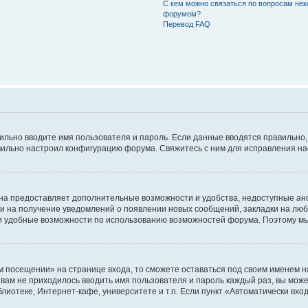
С кем можно связаться по вопросам нек
форумом?
Перевод FAQ
авильно вводите имя пользователя и пароль. Если данные вводятся правильно
авильно настроил конфигурацию форума. Свяжитесь с ним для исправления на
на предоставляет дополнительные возможности и удобства, недоступные ано
ки на получение уведомлений о появлении новых сообщений, закладки на люб
 удобные возможности по использованию возможностей форума. Поэтому мы
м посещении» на странице входа, то сможете оставаться под своим именем н
ы вам не приходилось вводить имя пользователя и пароль каждый раз, вы мож
отеке, Интернет-кафе, университете и т.п. Если пункт «Автоматически входи