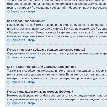
Чтобы добавить подпись к сообщению, сначала вы должны создать ее в
отправки сообщения для добавления подписи к размещаемому сообщен
группе настроек «Размещение сообщений». Несмотря на это, вы сможе
Вернуться наверх
Как создать голосование?
При создании новой темы или при редактировании первого сообщения 
(в зависимости от используемого стиля). Если вы не видите такой вклад
«Варианты ответа». Вводите каждый вариант ответа на новой строке т
количество вариантов ответа при голосовании, установить время прове
Вернуться наверх
Почему я не могу добавить больше вариантов ответа?
Ограничение количества вариантов ответа устанавливается администра
Вернуться наверх
Как отредактировать или удалить голосование?
Так же, как и сообщения, голосования могут редактироваться только 
(голосование всегда связан именно с ним). Если никто не успел проголо
модераторы или администраторы могут отредактировать или удалить гол
Вернуться наверх
Почему мне недоступны некоторые форумы?
Некоторые форумы могут быть доступны только определенным пользоват
специальные права доступа. Свяжитесь с модератором или администра
Вернуться наверх