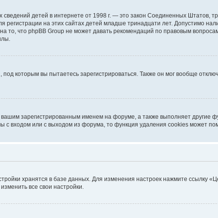
ичных сведений детей в интернете от 1998 г. — это закон Соединенных Штатов
я регистрации на этих сайтах детей младше тринадцати лет. Допустимо нал
на то, что phpBB Group не может давать рекомендаций по правовым вопроса
илы.
, под которым вы пытаетесь зарегистрироваться. Также он мог вообще откл
д вашим зарегистрированным именем на форуме, а также выполняет другие фу
 с входом или с выходом из форума, то функция удаления cookies может по
стройки хранятся в базе данных. Для изменения настроек нажмите ссылку «Ц
 изменить все свои настройки.