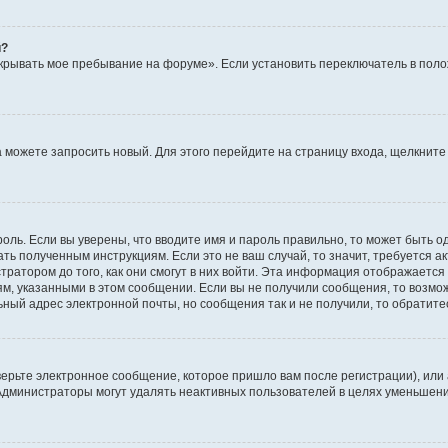
й?
крывать мое пребывание на форуме». Если установить переключатель в пол
да можете запросить новый. Для этого перейдите на страницу входа, щелкни
оль. Если вы уверены, что вводите имя и пароль правильно, то может быть о
ать полученным инструкциям. Если это не ваш случай, то значит, требуется а
ратором до того, как они смогут в них войти. Эта информация отображается
ям, указанными в этом сообщении. Если вы не получили сообщения, то возмо
ьный адрес электронной почты, но сообщения так и не получили, то обратит
ерьте электронное сообщение, которое пришло вам после регистрации), или
 Администраторы могут удалять неактивных пользователей в целях уменьшен