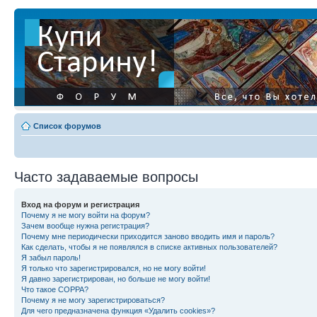
Список форумов
Часто задаваемые вопросы
Вход на форум и регистрация
Почему я не могу войти на форум?
Зачем вообще нужна регистрация?
Почему мне периодически приходится заново вводить имя и пароль?
Как сделать, чтобы я не появлялся в списке активных пользователей?
Я забыл пароль!
Я только что зарегистрировался, но не могу войти!
Я давно зарегистрирован, но больше не могу войти!
Что такое COPPA?
Почему я не могу зарегистрироваться?
Для чего предназначена функция «Удалить cookies»?