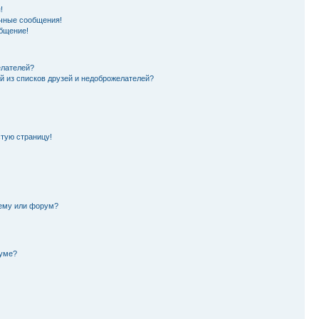
!
чные сообщения!
бщение!
елателей?
й из списков друзей и недоброжелателей?
стую страницу!
тему или форум?
руме?