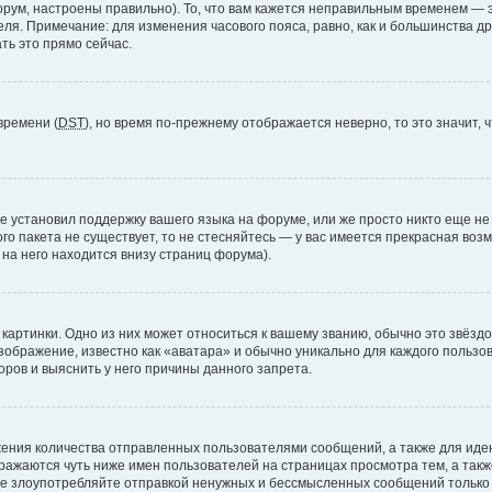
рум, настроены правильно). То, что вам кажется неправильным временем — э
теля. Примечание: для изменения часового пояса, равно, как и большинства 
ть это прямо сейчас.
времени (
DST
), но время по-прежнему отображается неверно, то это значит,
е установил поддержку вашего языка на форуме, или же просто никто еще не
ого пакета не существует, то не стесняйтесь — у вас имеется прекрасная во
а него находится внизу страниц форума).
артинки. Одно из них может относиться к вашему званию, обычно это звёздоч
зображение, известно как «аватара» и обычно уникально для каждого пользов
ров и выяснить у него причины данного запрета.
ения количества отправленных пользователями сообщений, а также для ид
ажаются чуть ниже имен пользователей на страницах просмотра тем, а так
не злоупотребляйте отправкой ненужных и бессмысленных сообщений только 