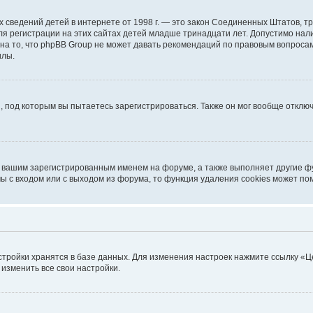
ичных сведений детей в интернете от 1998 г. — это закон Соединенных Штатов
я регистрации на этих сайтах детей младше тринадцати лет. Допустимо нал
на то, что phpBB Group не может давать рекомендаций по правовым вопроса
илы.
, под которым вы пытаетесь зарегистрироваться. Также он мог вообще откл
д вашим зарегистрированным именем на форуме, а также выполняет другие фу
 с входом или с выходом из форума, то функция удаления cookies может по
стройки хранятся в базе данных. Для изменения настроек нажмите ссылку «Ц
 изменить все свои настройки.