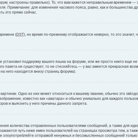
рум, настроены правильно). То, что вам кажется неправильным временем — э
теля. Примечание: для изменения часового пояса, равно, как и большинства 
ть это прямо сейчас.
времени (
DST
), но время по-прежнему отображается неверно, то это значит,
е установил поддержку вашего языка на форуме, или же просто никто еще не
ого пакета не существует, то не стесняйтесь — у вас имеется прекрасная во
а него находится внизу страниц форума).
артинки. Одно из них может относиться к вашему званию, обычно это звёздоч
зображение, известно как «аватара» и обычно уникально для каждого пользов
ров и выяснить у него причины данного запрета.
ения количества отправленных пользователями сообщений, а также для ид
ажаются чуть ниже имен пользователей на страницах просмотра тем, а так
не злоупотребляйте отправкой ненужных и бессмысленных сообщений только 