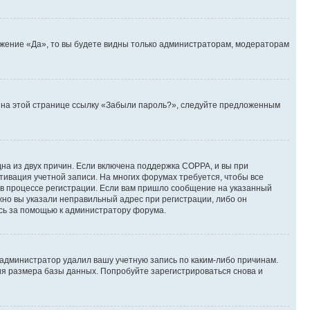
ожение «Да», то вы будете видны только администраторам, модераторам
те на этой странице ссылку «Забыли пароль?», следуйте предложенным
дна из двух причин. Если включена поддержка COPPA, и вы при
ктивация учетной записи. На многих форумах требуется, чтобы все
 в процессе регистрации. Если вам пришло сообщение на указанный
жно вы указали неправильный адрес при регистрации, либо он
есь за помощью к администратору форума.
 администратор удалил вашу учетную запись по каким-либо причинам.
ия размера базы данных. Попробуйте зарегистрироваться снова и