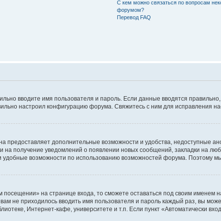
С кем можно связаться по вопросам нек
форумом?
Перевод FAQ
авильно вводите имя пользователя и пароль. Если данные вводятся правильно
авильно настроил конфигурацию форума. Свяжитесь с ним для исправления на
на предоставляет дополнительные возможности и удобства, недоступные ано
ки на получение уведомлений о появлении новых сообщений, закладки на люб
 удобные возможности по использованию возможностей форума. Поэтому мы
м посещении» на странице входа, то сможете оставаться под своим именем н
ы вам не приходилось вводить имя пользователя и пароль каждый раз, вы мож
отеке, Интернет-кафе, университете и т.п. Если пункт «Автоматически входи