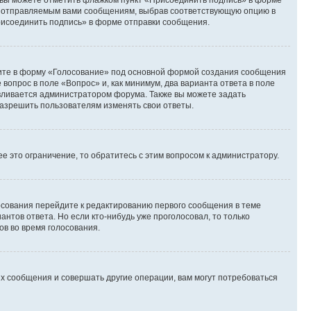
и вы можете отметить флажком пункт «Присоединить подпись» в форме
м отправляемым вами сообщениям, выбрав соответствующую опцию в
рисоединить подпись» в форме отправки сообщения.
дите в форму «Голосование» под основной формой создания сообщения
 вопрос в поле «Вопрос» и, как минимум, два варианта ответа в поле
авливается администратором форума. Также вы можете задать
 разрешить пользователям изменять свои ответы.
 это ограничение, то обратитесь с этим вопросом к администратору.
лосования перейдите к редактированию первого сообщения в теме
антов ответа. Но если кто-нибудь уже проголосовал, то только
ов во время голосования.
х сообщения и совершать другие операции, вам могут потребоваться