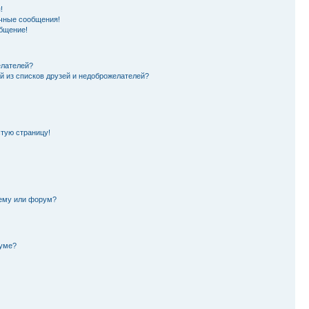
!
чные сообщения!
бщение!
елателей?
й из списков друзей и недоброжелателей?
стую страницу!
тему или форум?
руме?