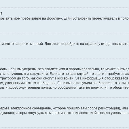
й?
крывать мое пребывание на форуме». Если установить переключатель в пол
да можете запросить новый. Для этого перейдите на страницу входа, щелкни
оль. Если вы уверены, что вводите имя и пароль правильно, то может быть о
ать полученным инструкциям. Если это не ваш случай, то значит, требуется а
ратором до того, как они смогут в них войти. Эта информация отображается
ям, указанными в этом сообщении. Если вы не получили сообщения, то возмо
ьный адрес электронной почты, но сообщения так и не получили, то обратит
ерьте электронное сообщение, которое пришло вам после регистрации), или
 Администраторы могут удалять неактивных пользователей в целях уменьшен