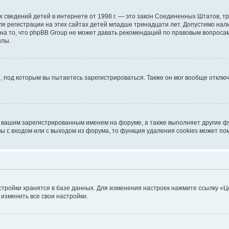
ичных сведений детей в интернете от 1998 г. — это закон Соединенных Штатов
я регистрации на этих сайтах детей младше тринадцати лет. Допустимо нал
на то, что phpBB Group не может давать рекомендаций по правовым вопроса
илы.
, под которым вы пытаетесь зарегистрироваться. Также он мог вообще откл
д вашим зарегистрированным именем на форуме, а также выполняет другие фу
 с входом или с выходом из форума, то функция удаления cookies может по
стройки хранятся в базе данных. Для изменения настроек нажмите ссылку «Ц
 изменить все свои настройки.