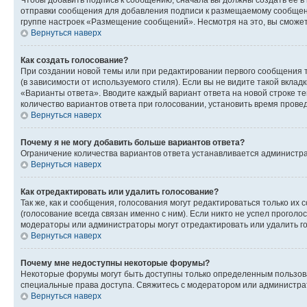
Чтобы добавить подпись к сообщению, сначала вы должны создать ее в
отправки сообщения для добавления подписи к размещаемому сообщен
группе настроек «Размещение сообщений». Несмотря на это, вы сможе
Вернуться наверх
Как создать голосование?
При создании новой темы или при редактировании первого сообщения 
(в зависимости от используемого стиля). Если вы не видите такой вклад
«Варианты ответа». Вводите каждый вариант ответа на новой строке т
количество вариантов ответа при голосовании, установить время прове
Вернуться наверх
Почему я не могу добавить больше вариантов ответа?
Ограничение количества вариантов ответа устанавливается администра
Вернуться наверх
Как отредактировать или удалить голосование?
Так же, как и сообщения, голосования могут редактироваться только 
(голосование всегда связан именно с ним). Если никто не успел проголо
модераторы или администраторы могут отредактировать или удалить гол
Вернуться наверх
Почему мне недоступны некоторые форумы?
Некоторые форумы могут быть доступны только определенным пользоват
специальные права доступа. Свяжитесь с модератором или администра
Вернуться наверх