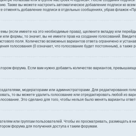
 центре пользователя в группе настроек «Подпись». После создания подпис
ию. Также вы можете настроить автоматическое добавление подписи ко все
те отменять добавление подписи в отдельных сообщениях, убрав флажок «П
темы (если имеете на это необходимые права), щелкните вкладку или перей
ки или формы, то значит, вы не имеете прав на создание голосований. Введите
екстового поля. Количество возможных вариантов ответа ограничено и устан
дения голосования (0 означает, что голосование будет постоянным), а также
тором форума. Если вам нужно добавить количество вариантов, превышающее
их создателями, модераторами или администраторами. Для редактирования го
совать, то вы можете удалить голосование или отредактировать любой из вари
осование. Это сделано для того, чтобы нельзя было менять варианты ответ
елям или группам пользователей. Чтобы их просматривать, размещать в ни
тором форума для получения доступа к таким форумам.