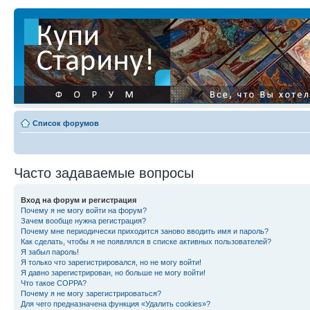
Список форумов
Часто задаваемые вопросы
Вход на форум и регистрация
Почему я не могу войти на форум?
Зачем вообще нужна регистрация?
Почему мне периодически приходится заново вводить имя и пароль?
Как сделать, чтобы я не появлялся в списке активных пользователей?
Я забыл пароль!
Я только что зарегистрировался, но не могу войти!
Я давно зарегистрирован, но больше не могу войти!
Что такое COPPA?
Почему я не могу зарегистрироваться?
Для чего предназначена функция «Удалить cookies»?