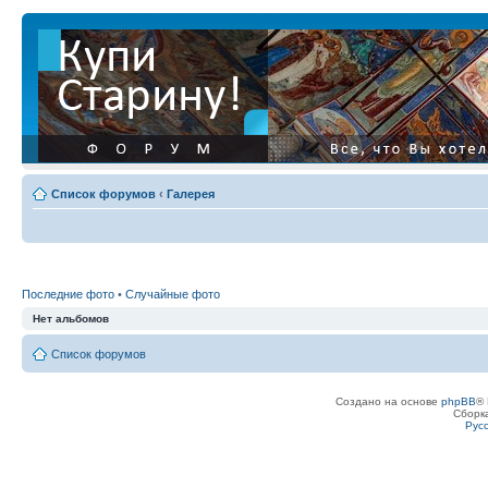
Список форумов
‹
Галерея
Последние фото
•
Случайные фото
Нет альбомов
Список форумов
Создано на основе
phpBB
® 
Сборк
Рус