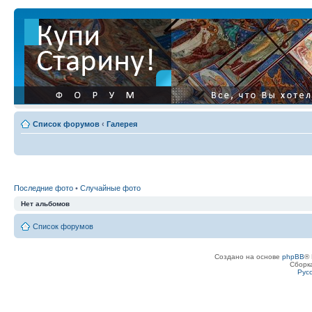
Список форумов
‹
Галерея
Последние фото
•
Случайные фото
Нет альбомов
Список форумов
Создано на основе
phpBB
® 
Сборк
Рус