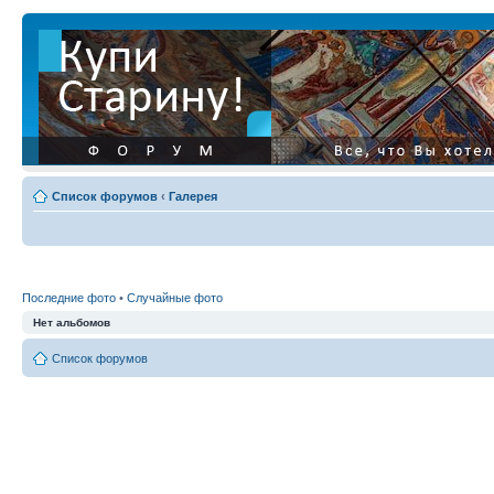
Список форумов
‹
Галерея
Последние фото
•
Случайные фото
Нет альбомов
Список форумов