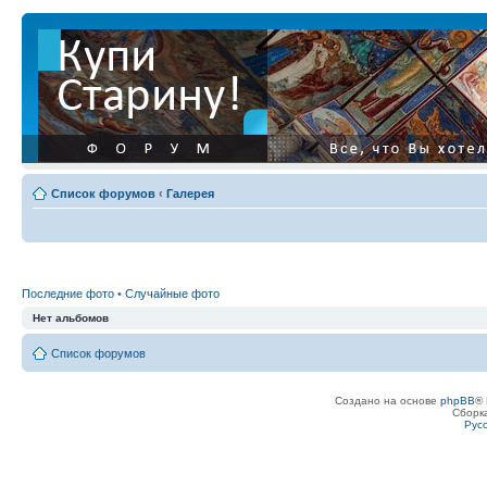
Список форумов
‹
Галерея
Последние фото
•
Случайные фото
Нет альбомов
Список форумов
Создано на основе
phpBB
® 
Сборк
Рус