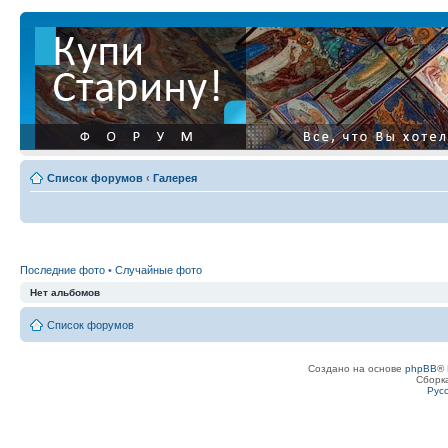
Список форумов
‹
Галерея
Последние фото
•
Случайные фото
Нет альбомов
Список форумов
Создано на основе
phpBB
® 
Сборк
Рус