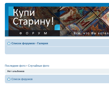
Список форумов
‹
Галерея
Последние фото
•
Случайные фото
Нет альбомов
Список форумов