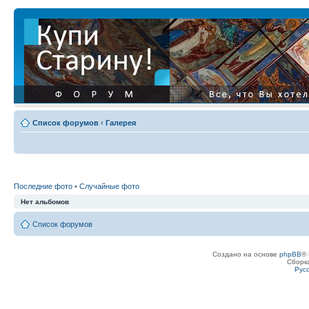
Список форумов
‹
Галерея
Последние фото
•
Случайные фото
Нет альбомов
Список форумов
Создано на основе
phpBB
® 
Сборк
Рус