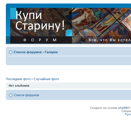
Список форумов
‹
Галерея
Последние фото
•
Случайные фото
Нет альбомов
Список форумов
Создано на основе
phpBB
® 
Сборк
Рус