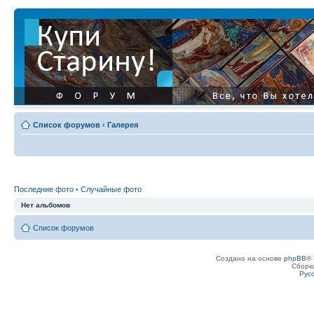
Список форумов
‹
Галерея
Последние фото
•
Случайные фото
Нет альбомов
Список форумов
Создано на основе
phpBB
® 
Сборк
Рус