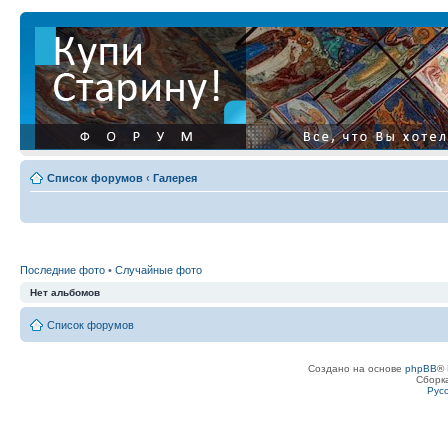
Список форумов
‹
Галерея
Последние фото
•
Случайные фото
Нет альбомов
Список форумов
Создано на основе
phpBB
® 
Сборк
Рус