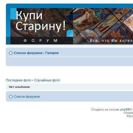
Список форумов
‹
Галерея
Последние фото
•
Случайные фото
Нет альбомов
Список форумов
Создано на основе
phpBB
® 
Сборк
Рус