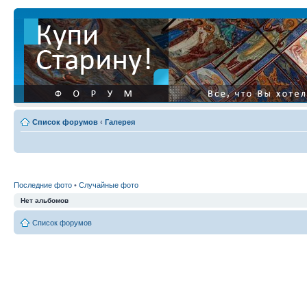
Список форумов
‹
Галерея
Последние фото
•
Случайные фото
Нет альбомов
Список форумов