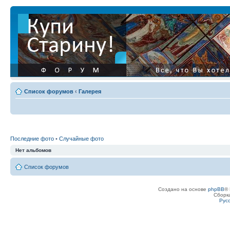
Список форумов
‹
Галерея
Последние фото
•
Случайные фото
Нет альбомов
Список форумов
Создано на основе
phpBB
® 
Сборк
Рус