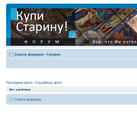
Список форумов
‹
Галерея
Последние фото
•
Случайные фото
Нет альбомов
Список форумов