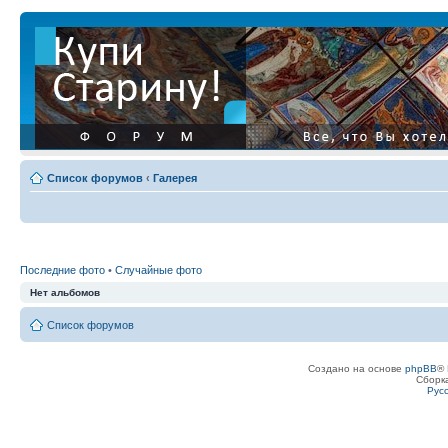
Список форумов
‹
Галерея
Последние фото
•
Случайные фото
Нет альбомов
Список форумов
Создано на основе
phpBB
® 
Сборк
Рус