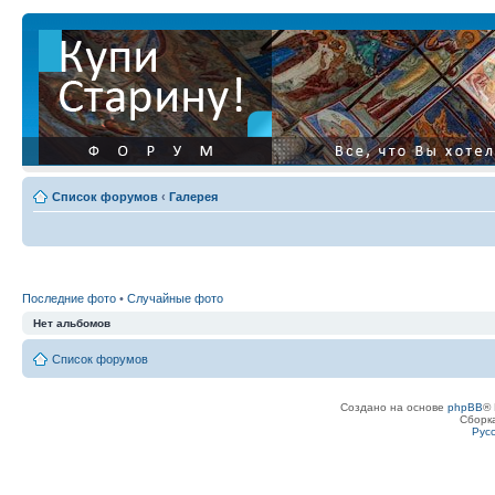
Список форумов
‹
Галерея
Последние фото
•
Случайные фото
Нет альбомов
Список форумов
Создано на основе
phpBB
® 
Сборк
Рус