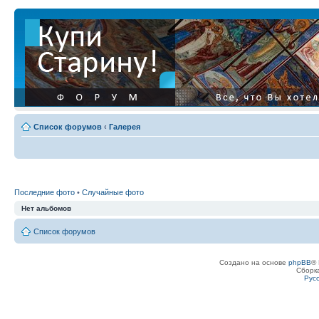
Список форумов
‹
Галерея
Последние фото
•
Случайные фото
Нет альбомов
Список форумов
Создано на основе
phpBB
® 
Сборк
Рус