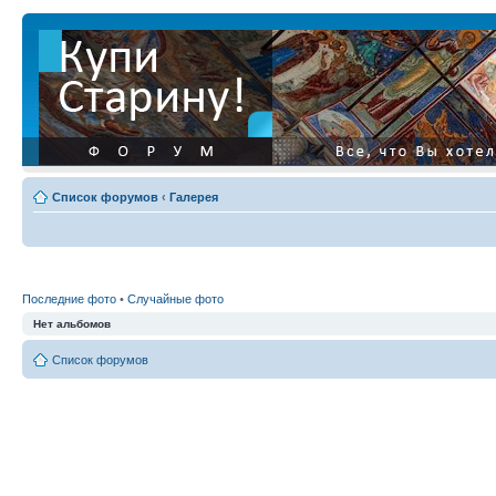
Список форумов
‹
Галерея
Последние фото
•
Случайные фото
Нет альбомов
Список форумов