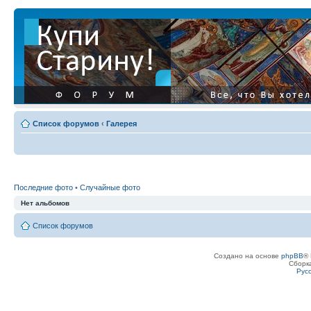
Список форумов
‹
Галерея
Последние фото
•
Случайные фото
Нет альбомов
Список форумов
Создано на основе
phpBB
® 
Сборк
Рус