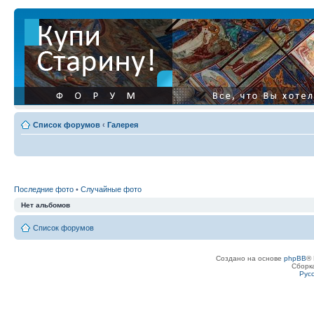
Список форумов
‹
Галерея
Последние фото
•
Случайные фото
Нет альбомов
Список форумов
Создано на основе
phpBB
® 
Сборк
Рус