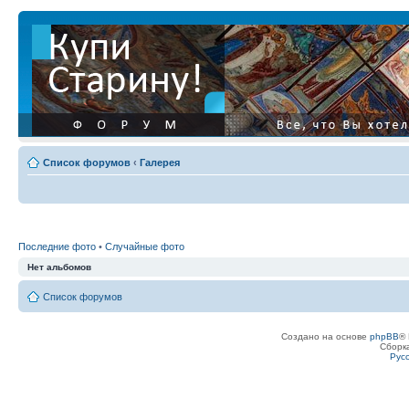
Список форумов
‹
Галерея
Последние фото
•
Случайные фото
Нет альбомов
Список форумов
Создано на основе
phpBB
® 
Сборк
Рус