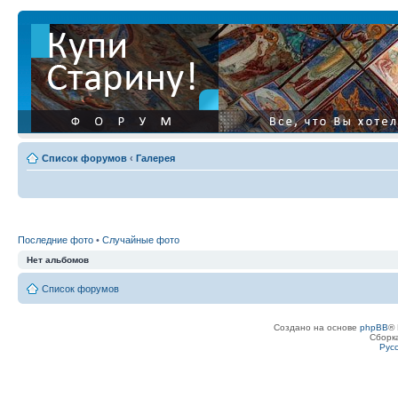
Список форумов
‹
Галерея
Последние фото
•
Случайные фото
Нет альбомов
Список форумов
Создано на основе
phpBB
® 
Сборк
Рус