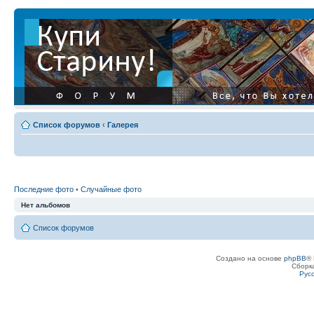
Список форумов
‹
Галерея
Последние фото
•
Случайные фото
Нет альбомов
Список форумов
Создано на основе
phpBB
® 
Сборк
Рус