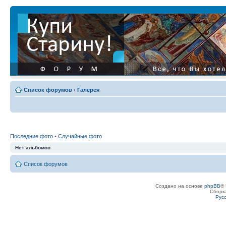
Список форумов
‹
Галерея
Последние фото
•
Случайные фото
Нет альбомов
Список форумов
Создано на основе
phpBB
® 
Сборк
Рус